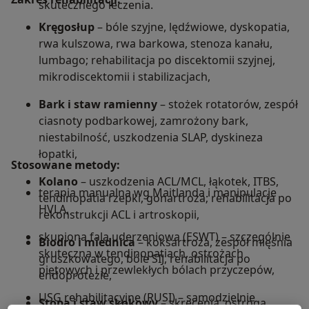
skutecznego leczenia.
Kręgosłup
– bóle szyjne, lędźwiowe, dyskopatia,
rwa kulszowa, rwa barkowa, stenoza kanału,
lumbago; rehabilitacja po discektomii szyjnej,
mikrodiscektomii i stabilizacjach,
Bark i staw ramienny
– stożek rotatorów, zespół
ciasnoty podbarkowej, zamrożony bark,
niestabilność, uszkodzenia SLAP, dyskineza
łopatki,
Stosowane metody:
Kolano
– uszkodzenia ACL/MCL, łąkotek, ITBS,
terapia manualna wg Maitlanda i manipulacje
tendinopatia rzepki, gonartroza; rehabilitacja po
HVLA,
rekonstrukcji ACL i artroskopii,
skupiona fala uderzeniowa (ESWT) – szczególnie
Biodro i miednica
– koksartroza, zespół mięśnia
skuteczna w tendinopatiach, ostrożach
gruszkowatego, bóle SIJ, rehabilitacja po
piętowych i przewlekłych bólach przyczepów,
endoprotezie,
USG rehabilitacyjne (RUSI) – samodzielnie
Stopa i staw skokowy
– skręcenia, ostroga