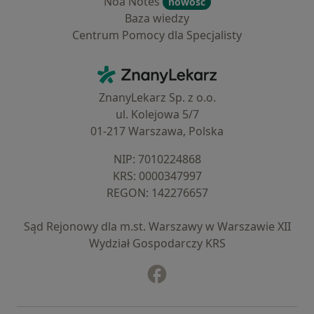
Noa Notes
nowość
Baza wiedzy
Centrum Pomocy dla Specjalisty
Kontakt
ZnanyLekarz - Strona główna
ZnanyLekarz Sp. z o.o.
ul. Kolejowa 5/7
01-217 Warszawa, Polska
NIP: ⁠7010224868
KRS: ⁠0000347997
REGON: ⁠142276657
Sąd Rejonowy dla m.st. Warszawy w Warszawie XII
Wydział Gospodarczy KRS
Facebook
otwiera się w nowej karcie