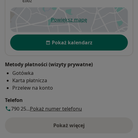
Łódź
Powiększ mapę
otwiera się w nowej karcie
Dostępność
Pokaż kalendarz
Metody płatności (wizyty prywatne)
Gotówka
Karta płatnicza
Przelew na konto
Telefon
790 25...
Pokaż numer telefonu
Pokaż więcej
o adresie