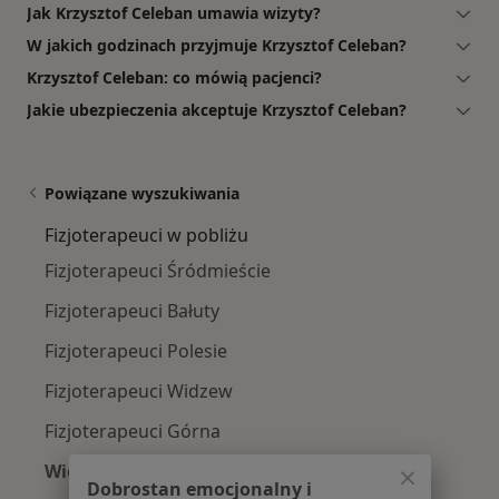
Jak Krzysztof Celeban umawia wizyty?
W jakich godzinach przyjmuje Krzysztof Celeban?
Krzysztof Celeban: co mówią pacjenci?
Jakie ubezpieczenia akceptuje Krzysztof Celeban?
Powiązane wyszukiwania
Fizjoterapeuci w pobliżu
Fizjoterapeuci Śródmieście
Fizjoterapeuci Bałuty
Fizjoterapeuci Polesie
Fizjoterapeuci Widzew
Fizjoterapeuci Górna
Więcej (2)
Dobrostan emocjonalny i
Więcej w kategorii: Fizjoterapeuci w pobliżu