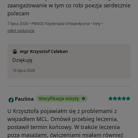
zaangażowanie w tym co robi poezja serdecznie
polecam
7 lipca 2026
•
PRAXIS Fizjoterapia Ortopedyczna
•
Inny
•
w opinii użytkownika Łukasz Pawłowski
zgłoś nadużycie
mgr Krzysztof Celeban
Dziękuję
16 lipca 2026
Paulina
Weryfikacja wizyty
P
U Krzysztofa pojawiałm się z problemami z
więzadłem MCL. Omówił przebieg leczenia,
postawił termin końcowy. W trakcie leczenia
poza masażami, ćwiczeniami miałam również