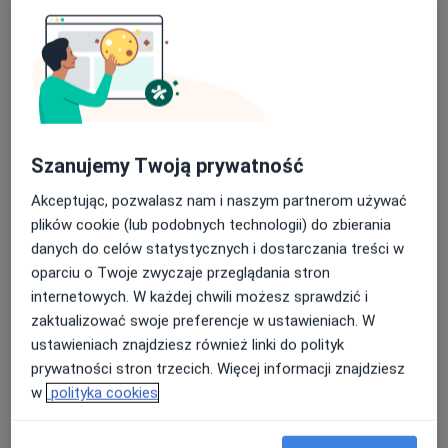
monitoruję postępy terapii za pomocą
piętowa, niestabilność, hallux valgus,
diagnostyki ultrasonograficznej
metatarsalgia,
Kompleksowa opieka:
terapia tkanek miękkich, masaż tkanek
Łokieć, nadgarstek, ręka
– łokieć tenisisty i
Współpracuję z ortopedą, neurochirurgiem oraz
głębokich, terapia punktów spustowych,
golfisty, zespół cieśni nadgarstka, urazy więzadeł
dietetykiem klinicznym, dzięki czemu pacjent
i ścięgien,
otrzymuje wsparcie zarówno w zakresie ruchu i
suche igłowanie,
funkcji, jak i regeneracji oraz żywienia. Każdy pacjent
Szanujemy Twoją prywatność
Szyja i kark
– urazy smagnięcia biczem, szyja
funkcjonalny trening medyczny i programowanie
po wizycie otrzymuje indywidualny plan ćwiczeń
smartfonowa, przeciążenia mięśni karku.
obciążeń w rehabilitacji ortopedycznej.
Akceptując, pozwalasz nam i naszym partnerom używać
dostosowany do jego problemu i celu – co przyspiesza
plików cookie (lub podobnych technologii) do zbierania
powrót do sprawności i aktywności.
danych do celów statystycznych i dostarczania treści w
Wracasz do sportu po kontuzji, planujesz rehabilitację
oparciu o Twoje zwyczaje przeglądania stron
po operacji lub zmagasz się z przewlekłym bólem?
internetowych. W każdej chwili możesz sprawdzić i
Umów wizytę i zacznijmy działać już dziś.
zaktualizować swoje preferencje w ustawieniach. W
ustawieniach znajdziesz również linki do polityk
www.fizjoterapeuta-lodz.pl
prywatności stron trzecich. Więcej informacji znajdziesz
w
polityka cookies
O mnie
więcej
Zakres porad