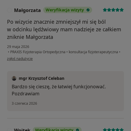
Małgorzata
Weryfikacja wizyty
M
Po wizycie znacznie zmniejszył mi się ból
w odcinku lędźwiowy mam nadzieje ze całkiem
zniknie Małgorzata
29 maja 2026
•
PRAXIS Fizjoterapia Ortopedyczna
•
konsultacja fizjoterapeutyczna
•
w opinii użytkownika Małgorzata
zgłoś nadużycie
mgr Krzysztof Celeban
Bardzo się cieszę, że łatwiej funkcjonować.
Pozdrawiam
3 czerwca 2026
Wojtek
Weryfikacja wizyty
W