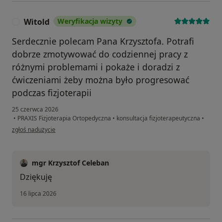
Witold
Weryfikacja wizyty
W
Serdecznie polecam Pana Krzysztofa. Potrafi
dobrze zmotywować do codziennej pracy z
różnymi problemami i pokaże i doradzi z
ćwiczeniami żeby można było progresować
podczas fizjoterapii
25 czerwca 2026
•
PRAXIS Fizjoterapia Ortopedyczna
•
konsultacja fizjoterapeutyczna
•
w opinii użytkownika Witold
zgłoś nadużycie
mgr Krzysztof Celeban
Dziękuję
16 lipca 2026