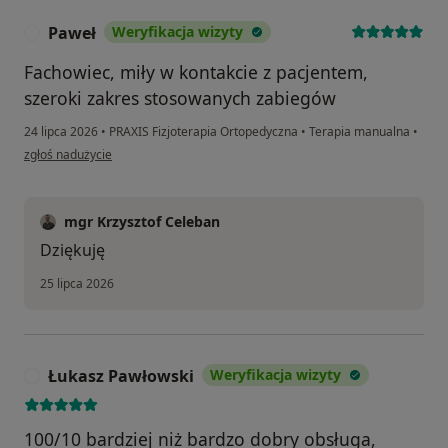
Paweł
Weryfikacja wizyty
P
Fachowiec, miły w kontakcie z pacjentem,
szeroki zakres stosowanych zabiegów
24 lipca 2026
•
PRAXIS Fizjoterapia Ortopedyczna
•
Terapia manualna
•
w opinii użytkownika Paweł
zgłoś nadużycie
mgr Krzysztof Celeban
Dziękuję
25 lipca 2026
Łukasz Pawłowski
Weryfikacja wizyty
Ł
100/10 bardziej niż bardzo dobry obsługa,