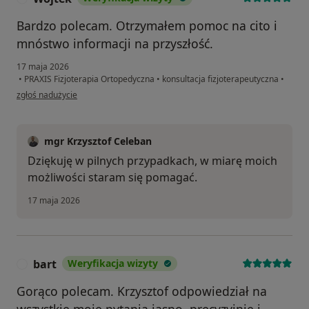
Bardzo polecam. Otrzymałem pomoc na cito i
mnóstwo informacji na przyszłość.
17 maja 2026
•
PRAXIS Fizjoterapia Ortopedyczna
•
konsultacja fizjoterapeutyczna
•
w opinii użytkownika Wojtek
zgłoś nadużycie
mgr Krzysztof Celeban
Dziękuję w pilnych przypadkach, w miarę moich
możliwości staram się pomagać.
17 maja 2026
bart
Weryfikacja wizyty
B
Gorąco polecam. Krzysztof odpowiedział na