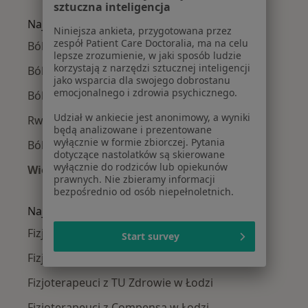
sztuczna inteligencja
Najczęście leczone choroby
Niniejsza ankieta, przygotowana przez
zespół Patient Care Doctoralia, ma na celu
Bóle kręgosłupa w Łodzi
lepsze zrozumienie, w jaki sposób ludzie
korzystają z narzędzi sztucznej inteligencji
Ból barku w Łodzi
jako wsparcia dla swojego dobrostanu
emocjonalnego i zdrowia psychicznego.
Ból biodra w Łodzi
Udział w ankiecie jest anonimowy, a wyniki
Rwa kulszowa w Łodzi
będą analizowane i prezentowane
wyłącznie w formie zbiorczej. Pytania
Ból kolana w Łodzi
dotyczące nastolatków są skierowane
wyłącznie do rodziców lub opiekunów
Więcej (15)
prawnych. Nie zbieramy informacji
Więcej w kategorii: Najczęście leczone chorob
bezpośrednio od osób niepełnoletnich.
Najpopularniejsze ubezpieczenia
Fizjoterapeuci z Allianz w Łodzi
Start survey
Fizjoterapeuci z PZU Zdrowie w Łodzi
Fizjoterapeuci z TU Zdrowie w Łodzi
Fizjoterapeuci z Compensa w Łodzi