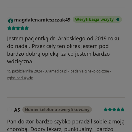
magdalenamieszczak49
Weryfikacja wizyty
M
Jestem pacjentką dr .Arabskiego od 2019 roku
do nadal. Przez cały ten okres jestem pod
bardzo dobrą opieką, za co jestem bardzo
wdzięczna.
15 października 2024
•
Aramedica.pl
•
badania ginekologiczne
•
w opinii użytkownika magdalenamieszczak49
zgłoś nadużycie
AS
Numer telefonu zweryfikowany
A
Pan doktor bardzo szybko poradził sobie z moją
chorobą. Dobry lekarz, punktualny i bardzo