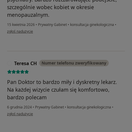
szczególnie wobec kobiet w okresie
menopauzalnym.
15 kwietnia 2026
•
Prywatny Gabinet
•
konsultacja ginekologiczna
•
w opinii użytkownika JOLBAR
zgłoś nadużycie
Teresa CH
Numer telefonu zweryfikowany
T
Pan Doktor to bardzo miły i dyskretny lekarz.
Na każdej wizycie czułam się komfortowo,
bardzo polecam
6 grudnia 2024
•
Prywatny Gabinet
•
konsultacja ginekologiczna
•
w opinii użytkownika Teresa CH
zgłoś nadużycie