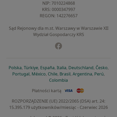
NIP: ⁠7010224868
KRS: ⁠0000347997
REGON: ⁠142276657
Sąd Rejonowy dla m.st. Warszawy w Warszawie XII
Wydział Gospodarczy KRS
Facebook
otwiera się w nowej karcie
otwiera się w nowej karcie
otwiera się w nowej karcie
otwiera się w nowej karcie
otwiera się w nowej karci
otwiera się
otwi
Polska
,
Türkiye
,
España
,
Italia
,
Deutschland
,
Česko
,
otwiera się w nowej karcie
otwiera się w nowej karcie
otwiera się w nowej karcie
otwiera się w nowej kar
otwiera się 
otwier
Portugal
,
México
,
Chile
,
Brasil
,
Argentina
,
Perú
,
otwiera się w nowej karc
Colombia
Płatności kartą
ROZPORZĄDZENIE (UE) 2022/2065 (DSA) art. 24:
15.395.179 użytkowników/miesiąc - Czerwiec 2026