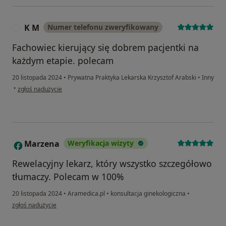
K M
Numer telefonu zweryfikowany
K
Fachowiec kierujący się dobrem pacjentki na
każdym etapie. polecam
20 listopada 2024
•
Prywatna Praktyka Lekarska Krzysztof Arabski
•
Inny
w opinii użytkownika K M
•
zgłoś nadużycie
Marzena
Weryfikacja wizyty
M
Rewelacyjny lekarz, który wszystko szczegółowo
tłumaczy. Polecam w 100%
20 listopada 2024
•
Aramedica.pl
•
konsultacja ginekologiczna
•
w opinii użytkownika Marzena
zgłoś nadużycie