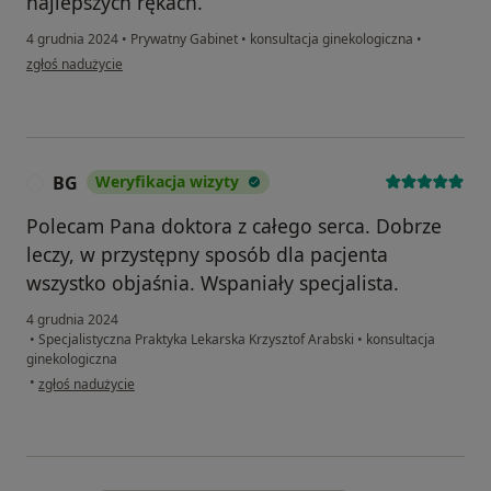
najlepszych rękach.
4 grudnia 2024
•
Prywatny Gabinet
•
konsultacja ginekologiczna
•
w opinii użytkownika Zuzanna
zgłoś nadużycie
BG
Weryfikacja wizyty
B
Polecam Pana doktora z całego serca. Dobrze
leczy, w przystępny sposób dla pacjenta
wszystko objaśnia. Wspaniały specjalista.
4 grudnia 2024
•
Specjalistyczna Praktyka Lekarska Krzysztof Arabski
•
konsultacja
ginekologiczna
w opinii użytkownika BG
•
zgłoś nadużycie