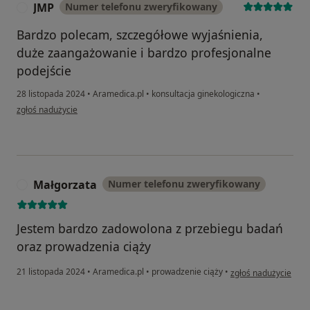
JMP
Numer telefonu zweryfikowany
J
Bardzo polecam, szczegółowe wyjaśnienia,
duże zaangażowanie i bardzo profesjonalne
podejście
28 listopada 2024
•
Aramedica.pl
•
konsultacja ginekologiczna
•
w opinii użytkownika JMP
zgłoś nadużycie
Małgorzata
Numer telefonu zweryfikowany
M
Jestem bardzo zadowolona z przebiegu badań
oraz prowadzenia ciąży
w opinii użytkownik
21 listopada 2024
•
Aramedica.pl
•
prowadzenie ciąży
•
zgłoś nadużycie