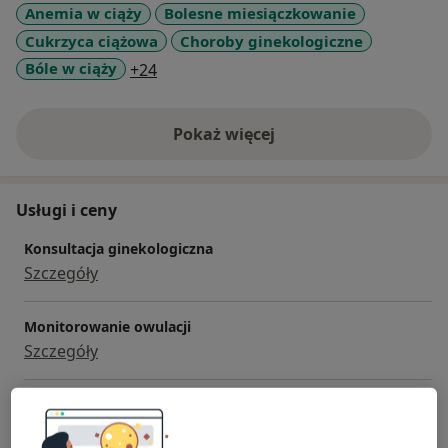
Anemia w ciąży
Bolesne miesiączkowanie
Cukrzyca ciążowa
Choroby ginekologiczne
a11y_sr_more_diseases
Bóle w ciąży
+24
Pokaż więcej
o doświadczeniu
Usługi i ceny
Konsultacja ginekologiczna
Szczegóły
Monitorowanie owulacji
Szczegóły
Usuwanie nadżerek
Szczegóły