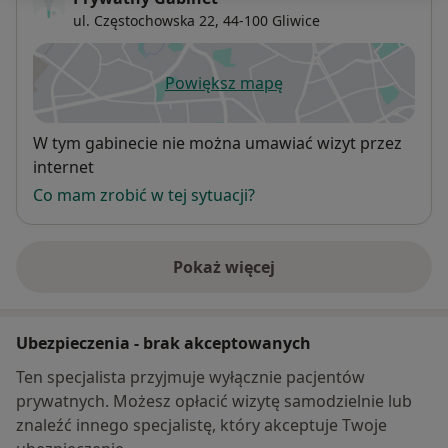
ul. Częstochowska 22,
44-100
Gliwice
Powiększ mapę
otwiera się w nowej karcie
Dostępność
W tym gabinecie nie można umawiać wizyt przez
internet
Co mam zrobić w tej sytuacji?
Pokaż więcej
o adresie
Ubezpieczenia - brak akceptowanych
Ten specjalista przyjmuje wyłącznie pacjentów
prywatnych. Możesz opłacić wizytę samodzielnie lub
znaleźć innego specjalistę, który akceptuje Twoje