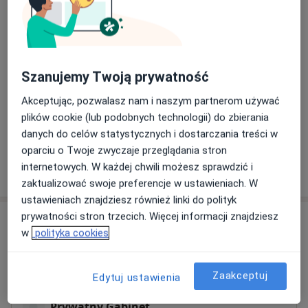
USG piersi
Szczegóły
Szanujemy Twoją prywatność
USG ginekologiczne transvaginalne
Szczegóły
Akceptując, pozwalasz nam i naszym partnerom używać
plików cookie (lub podobnych technologii) do zbierania
+ 15 usług
danych do celów statystycznych i dostarczania treści w
oparciu o Twoje zwyczaje przeglądania stron
internetowych. W każdej chwili możesz sprawdzić i
W jaki sposób ustalane są ceny?
zaktualizować swoje preferencje w ustawieniach. W
ustawieniach znajdziesz również linki do polityk
prywatności stron trzecich. Więcej informacji znajdziesz
Adresy (4)
w
polityka cookies
Adres 1
Adres 2
Adres 3
Adres 4
Zaakceptuj
Edytuj ustawienia
Prywatny Gabinet