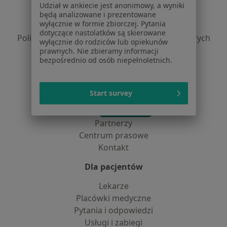
Regulamin
Udział w ankiecie jest anonimowy, a wyniki
Polityka prywatności pacjentów
będą analizowane i prezentowane
wyłącznie w formie zbiorczej. Pytania
Polityka prywatności profesjonalistów
dotyczące nastolatków są skierowane
Polityka prywatności dla profesjonalistów, których
wyłącznie do rodziców lub opiekunów
dane pozyskaliśmy samodzielnie
prawnych. Nie zbieramy informacji
bezpośrednio od osób niepełnoletnich.
Polityka cookies
Jak działają wyniki wyszukiwania
Dostępność
Start survey
O nas
Praca
Rekrutujemy!
Partnerzy
Centrum prasowe
Kontakt
Dla pacjentów
Lekarze
Placówki medyczne
Pytania i odpowiedzi
Usługi i zabiegi