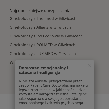
Więcej w kategorii: Najczęście leczone chorob
Najpopularniejsze ubezpieczenia
Ginekolodzy z Enel-med w Gliwicach
Ginekolodzy z Allianz w Gliwicach
Ginekolodzy z PZU Zdrowie w Gliwicach
Ginekolodzy z POLMED w Gliwicach
Ginekolodzy z LUX MED w Gliwicach
Więcej (9)
Więcej w kategorii: Najpopularniejsze ubezpie
Dobrostan emocjonalny i
sztuczna inteligencja
Niniejsza ankieta, przygotowana przez
zespół Patient Care Doctoralia, ma na celu
lepsze zrozumienie, w jaki sposób ludzie
korzystają z narzędzi sztucznej inteligencji
jako wsparcia dla swojego dobrostanu
Serwis
emocjonalnego i zdrowia psychicznego.