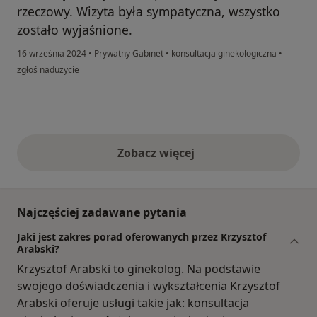
rzeczowy. Wizyta była sympatyczna, wszystko
zostało wyjaśnione.
16 września 2024
•
Prywatny Gabinet
•
konsultacja ginekologiczna
•
w opinii użytkownika AS
zgłoś nadużycie
Zobacz więcej
opinie powyżej
Najczęściej zadawane pytania
Jaki jest zakres porad oferowanych przez Krzysztof
Arabski?
Krzysztof Arabski to ginekolog. Na podstawie
swojego doświadczenia i wykształcenia Krzysztof
Arabski oferuje usługi takie jak: konsultacja