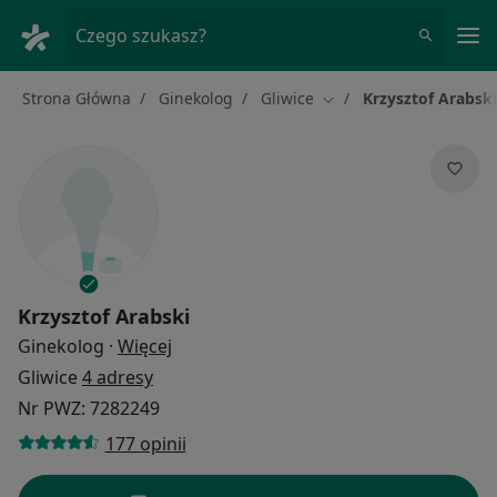
Me
Czego szukasz?
Strona Główna
Ginekolog
Gliwice
Krzysztof Arabski
Zmień miasto
Krzysztof Arabski
O specjalizacjach
Ginekolog
·
Więcej
Gliwice
4 adresy
Nr PWZ: 7282249
177 opinii