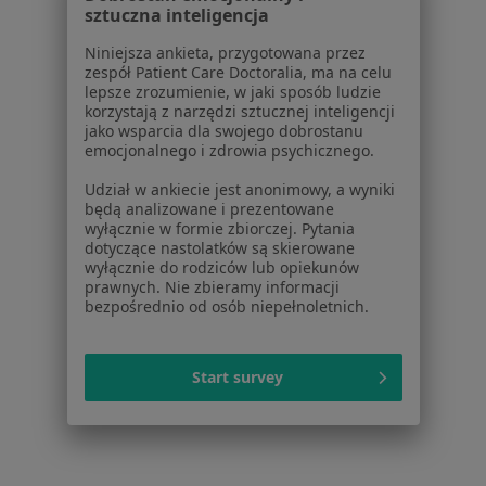
Konsultacja ginekologiczna + USG w Gliwicach
sztuczna inteligencja
Usunięcie wkładki domacicznej w Gliwicach
Niniejsza ankieta, przygotowana przez
zespół Patient Care Doctoralia, ma na celu
Założenie wkładki domacicznej w Gliwicach
lepsze zrozumienie, w jaki sposób ludzie
korzystają z narzędzi sztucznej inteligencji
Konsultacja chirurgiczna w Gliwicach
jako wsparcia dla swojego dobrostanu
emocjonalnego i zdrowia psychicznego.
Prowadzenie ciąży w Gliwicach
Udział w ankiecie jest anonimowy, a wyniki
Więcej (15)
będą analizowane i prezentowane
Więcej w kategorii: Usługi w Gliwicach
wyłącznie w formie zbiorczej. Pytania
dotyczące nastolatków są skierowane
Popularne specjalizacje
wyłącznie do rodziców lub opiekunów
prawnych. Nie zbieramy informacji
Psycholodzy w Gliwicach
bezpośrednio od osób niepełnoletnich.
Stomatolodzy w Gliwicach
Start survey
Fizjoterapeuci w Gliwicach
Interniści w Gliwicach
Ginekolodzy w Gliwicach