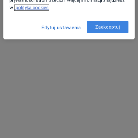
prywatności stron trzecich. Więcej informacji znajdziesz
Specjalista nie oferuje umawiania online pod tym adresem.
w
polityka cookies
Poproś o wizytę
Zaakceptuj
Edytuj ustawienia
lek. Magdalena Wojciechowska-Frączek
W trakcie specjalizacji (Ginekolog), Lekarz wykonujący zabiegi
·
Więcej
medycyny estetycznej
156 opinii
Adres 1
Adres 2