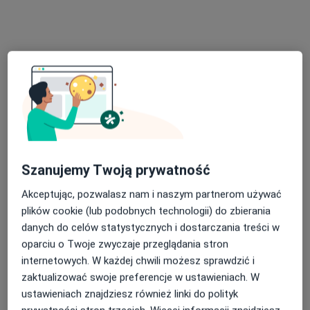
Specjalista nie oferuje umawiania online pod tym adresem.
Poproś o wizytę
Szanujemy Twoją prywatność
Akceptując, pozwalasz nam i naszym partnerom używać
lek. Radosław Zubik
plików cookie (lub podobnych technologii) do zbierania
·
Więcej
Ginekolog
danych do celów statystycznych i dostarczania treści w
107 opinii
oparciu o Twoje zwyczaje przeglądania stron
internetowych. W każdej chwili możesz sprawdzić i
plac Marszałka Józefa Piłsudskiego 9, Gliwice
•
Mapa
zaktualizować swoje preferencje w ustawieniach. W
SERAFIN Klinika dla Kobiet
ustawieniach znajdziesz również linki do polityk
Konsultacja ginekologiczna
250 zł