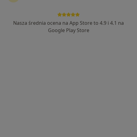
Nasza średnia ocena na App Store to 4.9 i 4.1 na
Google Play Store
Wyróżniony
Bezpieczne płatności
Centrum Medyczne Nowy Świat
·
Więcej
Ginekologia, Ortopedia, Ortopedia dziecięca
2214 opinii
Derkacza 13, Gliwice
•
Mapa
Konsultacja ginekologiczna
250 zł
Pokaż więcej usług
lek. Katarzyna
lek. Karolina
lek. Natalia
Barczyk
Ławnicka
Filochowska
ginekolog
ginekolog
ginekolog
Brak dostępnych specjalistów z wolnymi terminami w tym centrum medycznym.