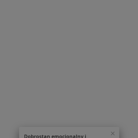
·
Więcej
Ginekolog
49 opinii
Adres 1
Adres 2
Adres 3
Macieja Płażyńskiego 38, Gliwice
•
Mapa
Remove Center
Konsultacja ginekologiczna
240 zł
Specjalista nie oferuje umawiania online pod tym adresem.
Poproś o wizytę
1
2
3
4
5
Powiązane wyszukiwania
Usługi w Gliwicach
Dobrostan emocjonalny i