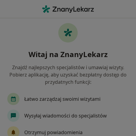
Me
Konsultacja Ginekologiczna • Gliwice, śląskie
Filtry
• 1
Ubezpieczenie
Map
Konsultacja ginekologiczna specjaliści w
Witaj na ZnanyLekarz
Gliwicach
Jak działają wyniki wyszukiwania
Znajdź najlepszych specjalistów i umawiaj wizyty.
Pobierz aplikację, aby uzyskać bezpłatny dostęp do
przydatnych funkcji:
Jakiego specjalisty szukasz?
Ginekolog
Chirurg
Fizjoterapeuta
In
Łatwo zarządzaj swoimi wizytami
Wysyłaj wiadomości do specjalistów
Otrzymuj powiadomienia