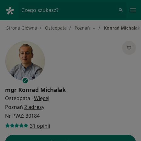
Me
Czego szukasz?
Strona Główna
Osteopata
Poznań
Konrad Michalak
Zmień miasto
mgr
Konrad Michalak
O specjalizacjach
Osteopata
·
Więcej
Poznań
2 adresy
Nr PWZ: 30184
31 opinii