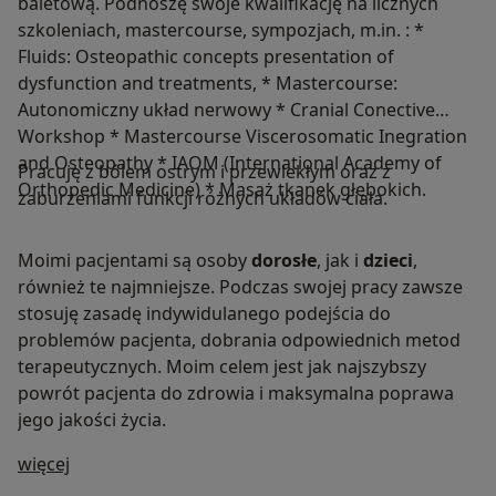
baletową. Podnoszę swoje kwalifikację na licznych
szkoleniach, mastercourse, sympozjach, m.in. : *
Fluids: Osteopathic concepts presentation of
dysfunction and treatments, * Mastercourse:
Autonomiczny układ nerwowy * Cranial Conective
Workshop * Mastercourse Viscerosomatic Inegration
and Osteopathy * IAOM (International Academy of
Pracuję z bólem ostrym i przewlekłym oraz z
Orthopedic Medicine) * Masaż tkanek głębokich.
zaburzeniami funkcji różnych układów ciała.
Moimi pacjentami są osoby
dorosłe
, jak i
dzieci
,
również te najmniejsze. Podczas swojej pracy zawsze
stosuję zasadę indywidulanego podejścia do
problemów pacjenta, dobrania odpowiednich metod
terapeutycznych. Moim celem jest jak najszybszy
powrót pacjenta do zdrowia i maksymalna poprawa
jego jakości życia.
O mnie
więcej