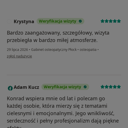
Krystyna
Weryfikacja wizyty
K
Bardzo zaangażowany, szczegółowy, wizyta
przebiegła w bardzo miłej atmosferze.
29 lipca 2026
•
Gabinet osteopatyczny Płock
•
osteopatia
•
w opinii użytkownika Krystyna
zgłoś nadużycie
Adam Kucz
Weryfikacja wizyty
A
Konrad wspiera mnie od lat i polecam go
każdej osobie, która mierzy się z tematami
cielesnymi i emocjonalnymi. Jego wnikliwość,
serdeczność i pełny profesjonalizm dają piękne
efekty.