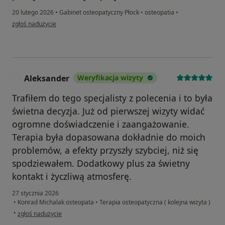
20 lutego 2026
•
Gabinet osteopatyczny Płock
•
osteopatia
•
w opinii użytkownika Anna
zgłoś nadużycie
Aleksander
Weryfikacja wizyty
A
Trafiłem do tego specjalisty z polecenia i to była
świetna decyzja. Już od pierwszej wizyty widać
ogromne doświadczenie i zaangażowanie.
Terapia była dopasowana dokładnie do moich
problemów, a efekty przyszły szybciej, niż się
spodziewałem. Dodatkowy plus za świetny
kontakt i życzliwą atmosferę.
27 stycznia 2026
•
Konrad Michalak osteopata
•
Terapia osteopatyczna ( kolejna wizyta )
w opinii użytkownika Aleksander
•
zgłoś nadużycie