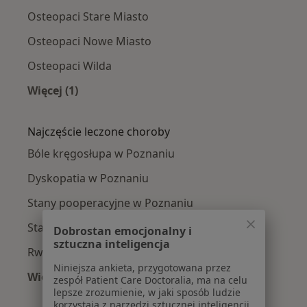
Osteopaci Stare Miasto
Osteopaci Nowe Miasto
Osteopaci Wilda
Więcej (1)
Więcej w kategorii: Osteopaci w pobliżu
Najczęście leczone choroby
Bóle kręgosłupa w Poznaniu
Dyskopatia w Poznaniu
Stany pooperacyjne w Poznaniu
Stany pourazowe w Poznaniu
Dobrostan emocjonalny i
sztuczna inteligencja
Rwa kulszowa w Poznaniu
Niniejsza ankieta, przygotowana przez
Więcej (15)
zespół Patient Care Doctoralia, ma na celu
Więcej w kategorii: Najczęście leczone chorob
lepsze zrozumienie, w jaki sposób ludzie
korzystają z narzędzi sztucznej inteligencji