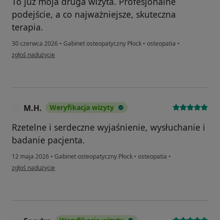
To już moja druga wizyta. Profesjonalne
podejście, a co najważniejsze, skuteczna
terapia.
30 czerwca 2026
•
Gabinet osteopatyczny Płock
•
osteopatia
•
w opinii użytkownika AS
zgłoś nadużycie
M.H.
Weryfikacja wizyty
M
Rzetelne i serdeczne wyjaśnienie, wysłuchanie i
badanie pacjenta.
12 maja 2026
•
Gabinet osteopatyczny Płock
•
osteopatia
•
w opinii użytkownika M.H.
zgłoś nadużycie