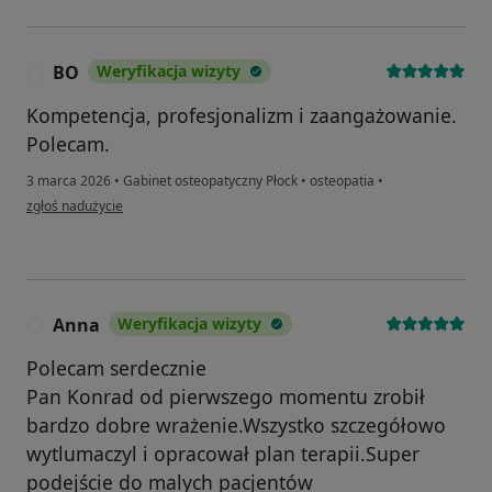
BO
Weryfikacja wizyty
B
Kompetencja, profesjonalizm i zaangażowanie.
Polecam.
3 marca 2026
•
Gabinet osteopatyczny Płock
•
osteopatia
•
w opinii użytkownika BO
zgłoś nadużycie
Anna
Weryfikacja wizyty
A
Polecam serdecznie
Pan Konrad od pierwszego momentu zrobił
bardzo dobre wrażenie.Wszystko szczegółowo
wytlumaczyl i opracował plan terapii.Super
podejście do malych pacjentów