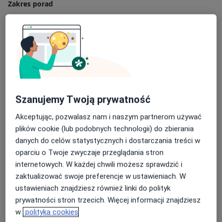
Zakres porad
Fizjoterapia sportowa
Fizjoterapia
Fizjoterapia stomatologiczna
Rehabilitacja pourazowa
Pokaż więcej
Główne obszary pomocy
Ból barku
Ból biodra
Ból karku
Ból miednicy
Szanujemy Twoją prywatność
a11y_sr_more_diseases
Ból pleców
+49
Akceptując, pozwalasz nam i naszym partnerom używać
plików cookie (lub podobnych technologii) do zbierania
Pacjenci których przyjmuję
danych do celów statystycznych i dostarczania treści w
Dorośli
oparciu o Twoje zwyczaje przeglądania stron
Dzieci
internetowych. W każdej chwili możesz sprawdzić i
zaktualizować swoje preferencje w ustawieniach. W
Rodzaje konsultacji
ustawieniach znajdziesz również linki do polityk
Stacjonarne
Zobacz lokalizacje (2)
prywatności stron trzecich. Więcej informacji znajdziesz
w
polityka cookies
Zdjęcia i filmy