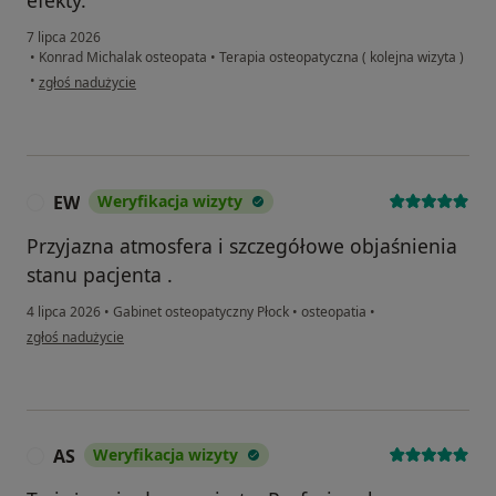
7 lipca 2026
•
Konrad Michalak osteopata
•
Terapia osteopatyczna ( kolejna wizyta )
w opinii użytkownika Adam Kucz
•
zgłoś nadużycie
EW
Weryfikacja wizyty
E
Przyjazna atmosfera i szczegółowe objaśnienia
stanu pacjenta .
4 lipca 2026
•
Gabinet osteopatyczny Płock
•
osteopatia
•
w opinii użytkownika EW
zgłoś nadużycie
AS
Weryfikacja wizyty
A