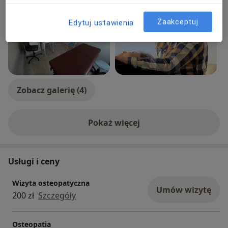
Zaakceptuj
Edytuj ustawienia
Zobacz galerię (4)
Pokaż więcej
o doświadczeniu
Usługi i ceny
Wizyta osteopatyczna
Umów wizytę
200 zł
Szczegóły
Osteopatia