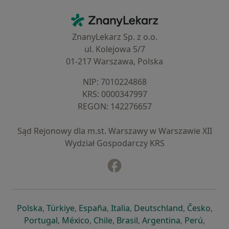
Kontakt
ZnanyLekarz - Strona główna
ZnanyLekarz Sp. z o.o.
ul. Kolejowa 5/7
01-217 Warszawa, Polska
NIP: ⁠7010224868
KRS: ⁠0000347997
REGON: ⁠142276657
Sąd Rejonowy dla m.st. Warszawy w Warszawie XII
Wydział Gospodarczy KRS
Facebook
otwiera się w nowej karcie
otwiera się w nowej karcie
otwiera się w nowej karcie
otwiera się w nowej karcie
otwiera się w nowej karci
otwiera się
otwi
Polska
,
Türkiye
,
España
,
Italia
,
Deutschland
,
Česko
,
otwiera się w nowej karcie
otwiera się w nowej karcie
otwiera się w nowej karcie
otwiera się w nowej kar
otwiera się 
otwier
Portugal
,
México
,
Chile
,
Brasil
,
Argentina
,
Perú
,