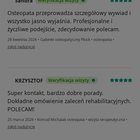
Sandra
Weryfikacja wizyty
S
Osteopata przeprowadza szczegółowy wywiad i
wszystko jasno wyjaśnia. Profesjonalne i
życzliwe podejście, zdecydowanie polecam.
28 kwietnia 2026
•
Gabinet osteopatyczny Płock
•
osteopatia
•
w opinii użytkownika Sandra
zgłoś nadużycie
KRZYSZTOF
Weryfikacja wizyty
K
Super kontakt, bardzo dobre porady.
Dokładne omówienie zaleceń rehabilitacyjnych.
POLECAM!
25 marca 2026
•
Konrad Michalak osteopata
•
wizyta terapeutyczna
•
w opinii użytkownika KRZYSZTOF
zgłoś nadużycie