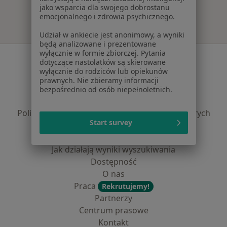
jako wsparcia dla swojego dobrostanu
emocjonalnego i zdrowia psychicznego.
Udział w ankiecie jest anonimowy, a wyniki
będą analizowane i prezentowane
wyłącznie w formie zbiorczej. Pytania
Serwis
dotyczące nastolatków są skierowane
wyłącznie do rodziców lub opiekunów
Regulamin
prawnych. Nie zbieramy informacji
Polityka prywatności pacjentów
bezpośrednio od osób niepełnoletnich.
Polityka prywatności profesjonalistów
Polityka prywatności dla profesjonalistów, których
Start survey
dane pozyskaliśmy samodzielnie
Polityka cookies
Jak działają wyniki wyszukiwania
Dostępność
O nas
Praca
Rekrutujemy!
Partnerzy
Centrum prasowe
Kontakt