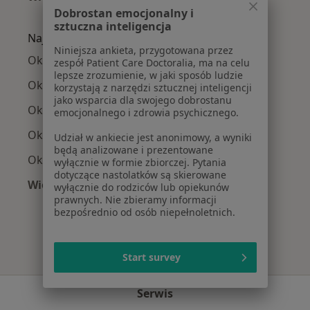
Więcej w kategorii: Najczęście leczone chorob
Dobrostan emocjonalny i
sztuczna inteligencja
Najpopularniejsze ubezpieczenia
Niniejsza ankieta, przygotowana przez
Okuliści z PZU Zdrowie w Białymstoku
zespół Patient Care Doctoralia, ma na celu
lepsze zrozumienie, w jaki sposób ludzie
Okuliści z Compensa w Białymstoku
korzystają z narzędzi sztucznej inteligencji
jako wsparcia dla swojego dobrostanu
Okuliści z Enel-med w Białymstoku
emocjonalnego i zdrowia psychicznego.
Okuliści z Allianz w Białymstoku
Udział w ankiecie jest anonimowy, a wyniki
będą analizowane i prezentowane
Okuliści z POLMED w Białymstoku
wyłącznie w formie zbiorczej. Pytania
dotyczące nastolatków są skierowane
Więcej (2)
wyłącznie do rodziców lub opiekunów
Więcej w kategorii: Najpopularniejsze ubezpie
prawnych. Nie zbieramy informacji
bezpośrednio od osób niepełnoletnich.
Start survey
Serwis