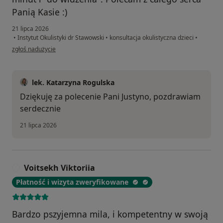
Panią Kasie :)
21 lipca 2026
•
Instytut Okulistyki dr Stawowski
•
konsultacja okulistyczna dzieci
•
w opinii użytkownika Justyna
zgłoś nadużycie
lek. Katarzyna Rogulska
Dziękuję za polecenie Pani Justyno, pozdrawiam
serdecznie
21 lipca 2026
Voitsekh Viktoriia
V
Płatność i wizyta zweryfikowane
Bardzo pszyjemna mila, i kompetentny w swoją