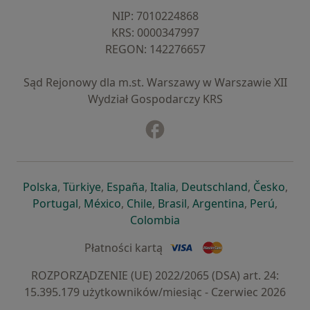
NIP: ⁠7010224868
KRS: ⁠0000347997
REGON: ⁠142276657
Sąd Rejonowy dla m.st. Warszawy w Warszawie XII
Wydział Gospodarczy KRS
Facebook
otwiera się w nowej karcie
otwiera się w nowej karcie
otwiera się w nowej karcie
otwiera się w nowej karcie
otwiera się w nowej karci
otwiera się
otwi
Polska
,
Türkiye
,
España
,
Italia
,
Deutschland
,
Česko
,
otwiera się w nowej karcie
otwiera się w nowej karcie
otwiera się w nowej karcie
otwiera się w nowej kar
otwiera się 
otwier
Portugal
,
México
,
Chile
,
Brasil
,
Argentina
,
Perú
,
otwiera się w nowej karc
Colombia
Płatności kartą
ROZPORZĄDZENIE (UE) 2022/2065 (DSA) art. 24:
15.395.179 użytkowników/miesiąc - Czerwiec 2026