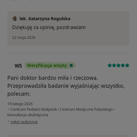
lek. Katarzyna Rogulska
Dziękuję za opinię, pozdrawiam
22 maja 2026
WS
Weryfikacja wizyty
W
Pani doktor bardzo miła i rzeczowa.
Przeprowadziła badanie wyjaśniając wszystko,
polecam.
19 lutego 2026
•
Centrum Pediatrii Białystok / Centrum Medyczne Pułaskiego
•
konsultacja okulistyczna
w opinii użytkownika WS
•
zgłoś nadużycie