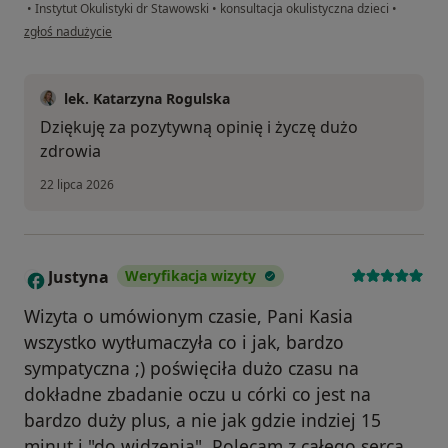
•
Instytut Okulistyki dr Stawowski
•
konsultacja okulistyczna dzieci
•
w opinii użytkownika MM
zgłoś nadużycie
lek. Katarzyna Rogulska
Dziękuję za pozytywną opinię i życzę dużo
zdrowia
22 lipca 2026
Justyna
Weryfikacja wizyty
J
Wizyta o umówionym czasie, Pani Kasia
wszystko wytłumaczyła co i jak, bardzo
sympatyczna ;) poświęciła dużo czasu na
dokładne zbadanie oczu u córki co jest na
bardzo duży plus, a nie jak gdzie indziej 15
minut i "do widzenia". Polecam z całego serca