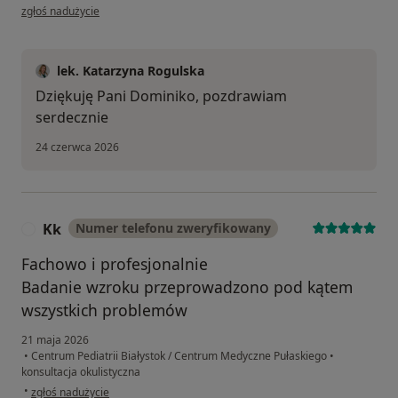
w opinii użytkownika Dominika
zgłoś nadużycie
lek. Katarzyna Rogulska
Dziękuję Pani Dominiko, pozdrawiam
serdecznie
24 czerwca 2026
Kk
Numer telefonu zweryfikowany
K
Fachowo i profesjonalnie
Badanie wzroku przeprowadzono pod kątem
wszystkich problemów
21 maja 2026
•
Centrum Pediatrii Białystok / Centrum Medyczne Pułaskiego
•
konsultacja okulistyczna
w opinii użytkownika Kk
•
zgłoś nadużycie