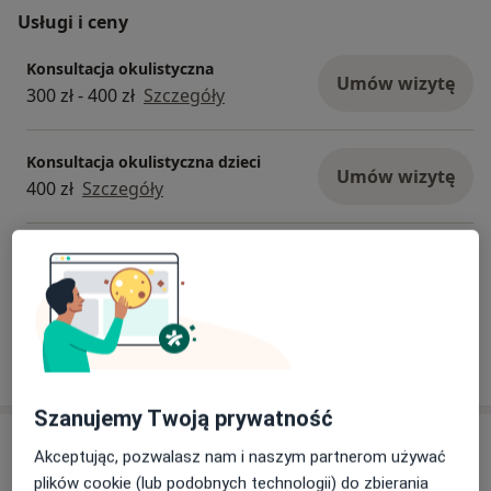
Usługi i ceny
Konsultacja okulistyczna
Umów wizytę
300 zł - 400 zł
Szczegóły
Konsultacja okulistyczna dzieci
Umów wizytę
400 zł
Szczegóły
Konsultacja okulistyczna + badanie OCT
470 zł
Szczegóły
W jaki sposób ustalane są ceny?
Szanujemy Twoją prywatność
Adresy (2)
Akceptując, pozwalasz nam i naszym partnerom używać
plików cookie (lub podobnych technologii) do zbierania