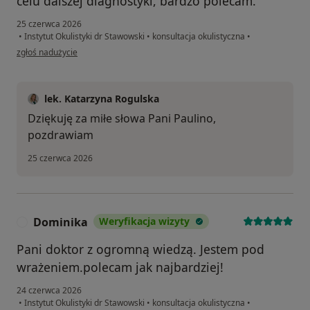
celu dalszej diagnostyki, bardzo polecam.
25 czerwca 2026
•
Instytut Okulistyki dr Stawowski
•
konsultacja okulistyczna
•
w opinii użytkownika Paulina
zgłoś nadużycie
lek. Katarzyna Rogulska
Dziękuję za miłe słowa Pani Paulino,
pozdrawiam
25 czerwca 2026
Dominika
Weryfikacja wizyty
D
Pani doktor z ogromną wiedzą. Jestem pod
wrażeniem.polecam jak najbardziej!
24 czerwca 2026
•
Instytut Okulistyki dr Stawowski
•
konsultacja okulistyczna
•