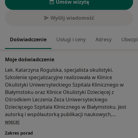
Umów wizytę
Wyślij wiadomość
Doświadczenie
Usługi i ceny
Adresy
Ubezpi
Moje doświadczenie
Lek. Katarzyna Rogulska, specjalista okulistyki.
Szkolenie specjalizacyjne realizowała w Klinice
Okulistyki Uniwersyteckiego Szpitala Klinicznego w
Białymstoku oraz Klinice Okulistyki Dziecięcej z
Ośrodkiem Leczenia Zeza Uniwersyteckiego
Dziecięcego Szpitala Klinicznego w Białymstoku. Jest
autorką i współautorką publikacji naukowych,
O mnie
uczestniczyła także w konferencjach i szkoleniach
więcej
zarówno krajowych, jak i międzynarodowych. Zajmuje
Zakres porad
się diagnostyką i leczeniem chorób oczu u dzieci i