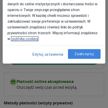
Adres 1
Adres 2
danych do celów statystycznych i dostarczania treści w
oparciu o Twoje zwyczaje przeglądania stron
internetowych. W każdej chwili możesz sprawdzić i
Instytut Okulistyki dr Stawowski
zaktualizować swoje preferencje w ustawieniach. W
Wesoła 36/4,
Piaski
, 15-306
Białystok
ustawieniach znajdziesz również linki do polityk
prywatności stron trzecich. Więcej informacji znajdziesz
w
polityka cookies
Powiększ mapę
otwiera się w nowej karcie
Dostępność
Zaakceptuj
Edytuj ustawienia
Pokaż kalendarz
Płatność online akceptowana
Oszczędź swój czas przed wizytą.
Metody płatności (wizyty prywatne)