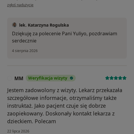
w opinii użytkownika Yuliya
zgłoś nadużycie
lek. Katarzyna Rogulska
Dziękuję za polecenie Pani Yuliyo, pozdrawiam
serdecznie
4 sierpnia 2026
MM
Weryfikacja wizyty
M
Jestem zadowolony z wizyty. Lekarz przekazała
szczegółowe informacje, otrzymaliśmy także
instruktaż. Jako pacjent czuje się dobrze
zaopiekowany. Doskonały kontakt lekarza z
dzieckiem. Polecam
22 lipca 2026