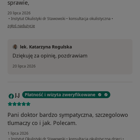
sprawie,
20 lipca 2026
•
Instytut Okulistyki dr Stawowski
•
konsultacja okulistyczna
•
w opinii użytkownika Voitsekh Viktoriia
zgłoś nadużycie
lek. Katarzyna Rogulska
Dziękuję za opinię, pozdrawiam
20 lipca 2026
J.J
Płatność i wizyta zweryfikowane
J
Pani doktor bardzo sympatyczna, szczegolowo
tlumaczy co i jak. Polecam.
1 lipca 2026
•
Instytut Okulistyki dr Stawowski
•
konsultacja okulistyczna dzieci
•