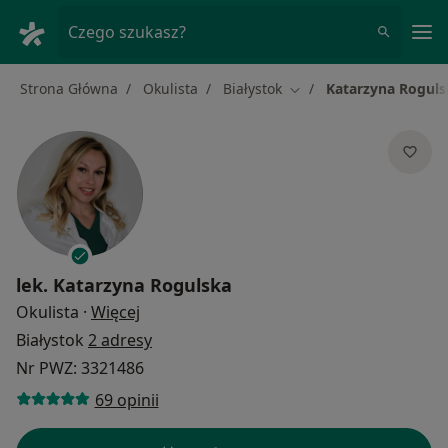
Me
Czego szukasz?
Strona Główna
Okulista
Białystok
Katarzyna Roguls
Zmień miasto
lek.
Katarzyna Rogulska
O specjalizacjach
Okulista
·
Więcej
Białystok
2 adresy
Nr PWZ: 3321486
69 opinii