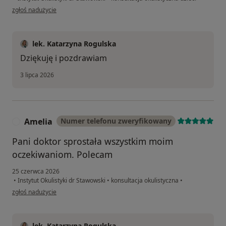
w opinii użytkownika J.J
zgłoś nadużycie
lek. Katarzyna Rogulska
Dziękuję i pozdrawiam
3 lipca 2026
Amelia
Numer telefonu zweryfikowany
A
Pani doktor sprostała wszystkim moim
oczekiwaniom. Polecam
25 czerwca 2026
•
Instytut Okulistyki dr Stawowski
•
konsultacja okulistyczna
•
w opinii użytkownika Amelia
zgłoś nadużycie
lek. Katarzyna Rogulska