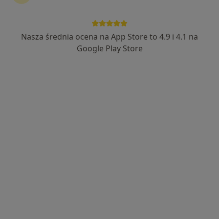
Nasza średnia ocena na App Store to 4.9 i 4.1 na
Google Play Store
Bezpieczne płatności
lek. Katarzyna Rogulska
·
Więcej
Okulista, Okulista dziecięcy
69 opinii
Adres 1
Adres 2
Wesoła 36/4, Białystok
•
Mapa
Instytut Okulistyki dr Stawowski
Konsultacja okulistyczna
400 zł
Specjalista nie oferuje umawiania online pod tym adresem.
Poproś o wizytę