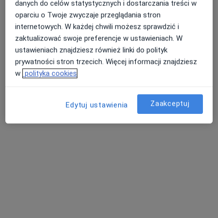
danych do celów statystycznych i dostarczania treści w
oparciu o Twoje zwyczaje przeglądania stron
Poproś o wizytę
internetowych. W każdej chwili możesz sprawdzić i
zaktualizować swoje preferencje w ustawieniach. W
ustawieniach znajdziesz również linki do polityk
prywatności stron trzecich. Więcej informacji znajdziesz
w
polityka cookies
Zaakceptuj
Edytuj ustawienia
dr n. med. Emil Grochowski
·
Więcej
Okulista
193 opinie
Adres
Online
42 Pułku Piechoty 35, Białystok
•
Mapa
Centrum Okulistyczne Grochowski Sp.J.