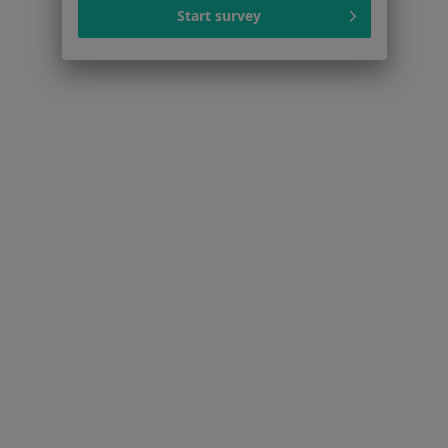
Lekarze
Start survey
Placówki medyczne
Pytania i odpowiedzi
Usługi i zabiegi
Choroby
Pomoc
Aplikacje mobilne
Blog dla pacjentów
Dla profesjonalistów
Cennik
Dla lekarzy
Dla placówek medycznych
Noa Notes
nowość
Baza wiedzy
Centrum Pomocy dla Specjalisty
Kontakt
ZnanyLekarz - Strona główna