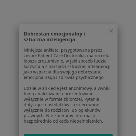
Serwis
Regulamin
Dobrostan emocjonalny i
Polityka prywatności pacjentów
sztuczna inteligencja
Polityka prywatności profesjonalistów
Niniejsza ankieta, przygotowana przez
Polityka prywatności dla profesjonalistów, których
zespół Patient Care Doctoralia, ma na celu
dane pozyskaliśmy samodzielnie
lepsze zrozumienie, w jaki sposób ludzie
Polityka cookies
korzystają z narzędzi sztucznej inteligencji
jako wsparcia dla swojego dobrostanu
Jak działają wyniki wyszukiwania
emocjonalnego i zdrowia psychicznego.
Dostępność
O nas
Udział w ankiecie jest anonimowy, a wyniki
będą analizowane i prezentowane
Praca
Rekrutujemy!
wyłącznie w formie zbiorczej. Pytania
Partnerzy
dotyczące nastolatków są skierowane
Centrum prasowe
wyłącznie do rodziców lub opiekunów
prawnych. Nie zbieramy informacji
Kontakt
bezpośrednio od osób niepełnoletnich.
Dla pacjentów