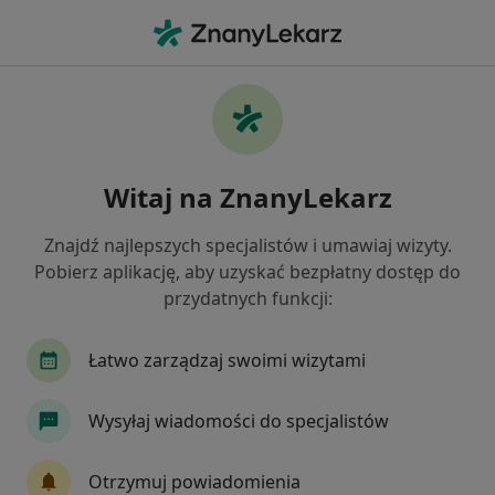
Me
Odwarstwienie Siatkówki • Białystok, podlaskie
Filtry
• 1
Ubezpieczenie
Map
Odwarstwienie siatkówki specjaliści w
Witaj na ZnanyLekarz
Białymstoku
Jak działają wyniki wyszukiwania
Znajdź najlepszych specjalistów i umawiaj wizyty.
Pobierz aplikację, aby uzyskać bezpłatny dostęp do
przydatnych funkcji:
Jakiego specjalisty szukasz?
Okulista
Okulista dziecięcy
Chirurg
Łatwo zarządzaj swoimi wizytami
Wysyłaj wiadomości do specjalistów
Otrzymuj powiadomienia