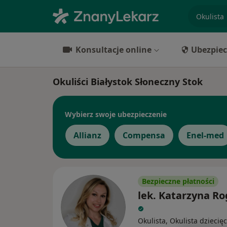
specjaliz
Konsultacje online
Ubezpiec
Okuliści Białystok Słoneczny Stok
Wybierz swoje ubezpieczenie
Allianz
Compensa
Enel-med
Bezpieczne płatności
lek. Katarzyna Ro
Okulista, Okulista dziecię