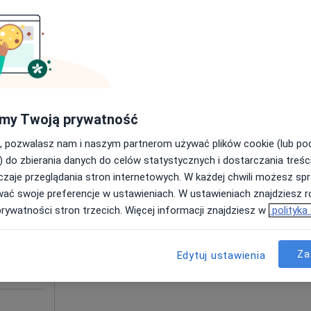
Poproś o wizytę
400 zł
my Twoją prywatność
, pozwalasz nam i naszym partnerom używać plików cookie (lub p
Dziś
Jutro
Sob,
Ndz,
) do zbierania danych do celów statystycznych i dostarczania treśc
6 Sie
7 Sie
8 Sie
9 Sie
ecki
zaje przeglądania stron internetowych. W każdej chwili możesz spr
ulista), W
wać swoje preferencje w ustawieniach. W ustawieniach znajdziesz ró
sta
prywatności stron trzecich. Więcej informacji znajdziesz w
polityka
Umawianie online nie jest dostępne
Poproś o wizytę
Za
Edytuj ustawienia