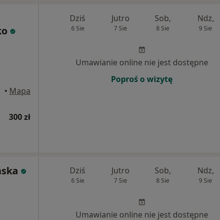
Dziś
Jutro
Sob,
Ndz,
ko
6 Sie
7 Sie
8 Sie
9 Sie
Umawianie online nie jest dostępne
Poproś o wizytę
stok
•
Mapa
300 zł
ńska
Dziś
Jutro
Sob,
Ndz,
6 Sie
7 Sie
8 Sie
9 Sie
Umawianie online nie jest dostępne