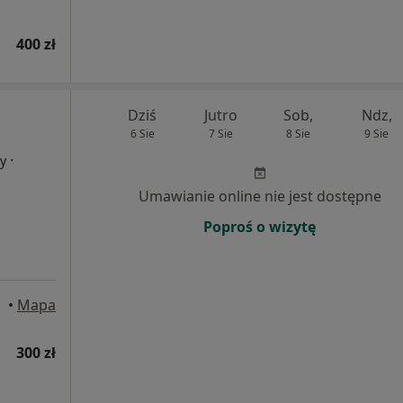
400 zł
Dziś
Jutro
Sob,
Ndz,
6 Sie
7 Sie
8 Sie
9 Sie
·
cy
Umawianie online nie jest dostępne
Poproś o wizytę
•
Mapa
300 zł