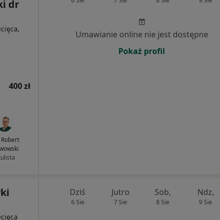
6 Sie
7 Sie
8 Sie
9 Sie
i dr
ecięca,
Umawianie online nie jest dostępne
Pokaż profil
400 zł
. Robert
wowski
ulista
ki
Dziś
Jutro
Sob,
Ndz,
6 Sie
7 Sie
8 Sie
9 Sie
ecięca