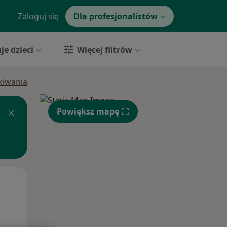
Zaloguj się
Dla profesjonalistów
je dzieci
Więcej filtrów
ukiwania
Powiększ mapę
Pon,
Wt,
Śr,
10 Sie
11 Sie
12 Sie