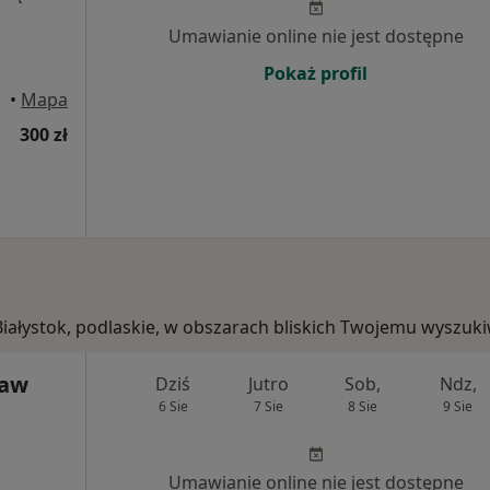
Umawianie online nie jest dostępne
Pokaż profil
•
Mapa
300 zł
 Białystok, podlaskie, w obszarach bliskich Twojemu wyszuk
ław
Dziś
Jutro
Sob,
Ndz,
6 Sie
7 Sie
8 Sie
9 Sie
Umawianie online nie jest dostępne