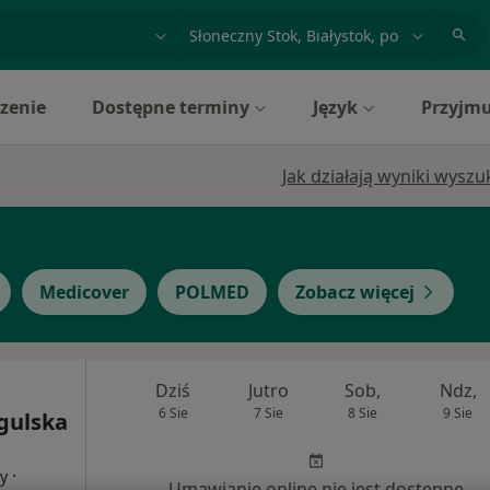
acja, badanie lub nazwisko
miasto lub dzielnica
zenie
Dostępne terminy
Język
Przyjmu
Jak działają wyniki wysz
Medicover
POLMED
Zobacz więcej
Dziś
Jutro
Sob,
Ndz,
6 Sie
7 Sie
8 Sie
9 Sie
gulska
·
cy
Umawianie online nie jest dostępne