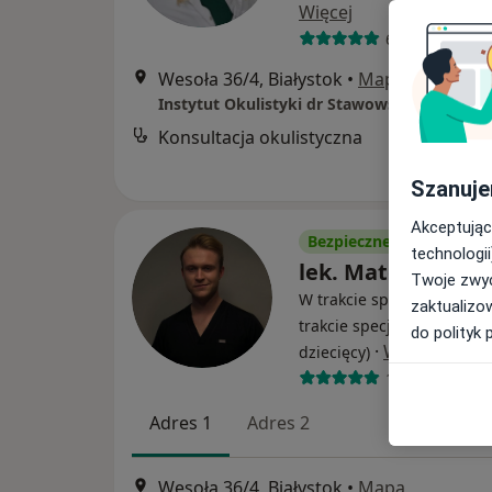
Więcej
69 opinii
Wesoła 36/4, Białystok
•
Mapa
Instytut Okulistyki dr Stawowski
Konsultacja okulistyczna
Szanuje
Akceptując
Bezpieczne płatności
technologii
lek. Mateusz Zarz
Twoje zwyc
W trakcie specjalizacji (Ok
zaktualizo
trakcie specjalizacji (Okuli
do polityk 
·
Więcej
dziecięcy)
16 opinii
Adres 1
Adres 2
Wesoła 36/4, Białystok
•
Mapa