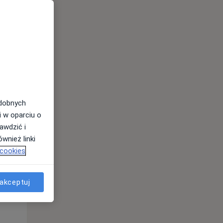
odobnych
Pon,
Wt,
Śr,
i w oparciu o
10 Sie
11 Sie
12 Sie
awdzić i
wnież linki
 cookies
akceptuj