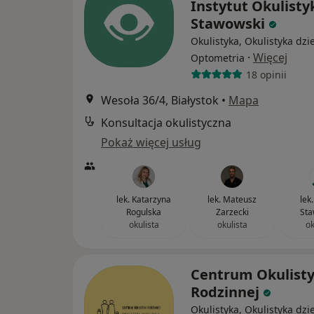
Instytut Okulistyk
Stawowski
Okulistyka, Okulistyka dzi
·
Więcej
Optometria
18 opinii
Wesoła 36/4, Białystok
•
Mapa
Konsultacja okulistyczna
Pokaż więcej usług
lek. Katarzyna
lek. Mateusz
lek
Rogulska
Zarzecki
Sta
okulista
okulista
ok
Centrum Okulisty
Rodzinnej
Okulistyka, Okulistyka dzi