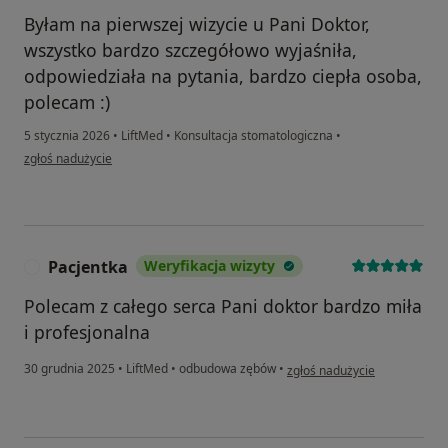
Byłam na pierwszej wizycie u Pani Doktor,
wszystko bardzo szczegółowo wyjaśniła,
odpowiedziała na pytania, bardzo ciepła osoba,
polecam :)
5 stycznia 2026
•
LiftMed
•
Konsultacja stomatologiczna
•
w opinii użytkownika Agnieszka
zgłoś nadużycie
Pacjentka
Weryfikacja wizyty
P
Polecam z całego serca Pani doktor bardzo miła
i profesjonalna
w opinii użytkownika Pacjent
30 grudnia 2025
•
LiftMed
•
odbudowa zębów
•
zgłoś nadużycie