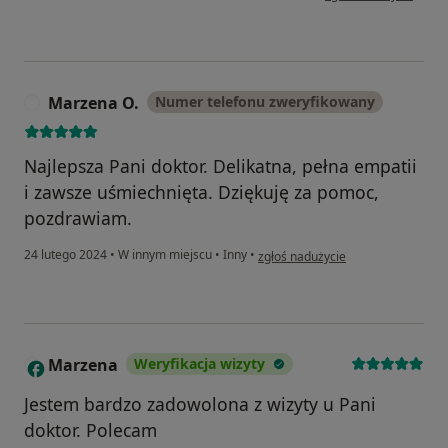
Marzena O.
Numer telefonu zweryfikowany
M
Najlepsza Pani doktor. Delikatna, pełna empatii
i zawsze uśmiechnięta. Dziękuję za pomoc,
pozdrawiam.
w opinii użytkownika Marzena O.
24 lutego 2024
•
W innym miejscu
•
Inny
•
zgłoś nadużycie
Marzena
Weryfikacja wizyty
M
Jestem bardzo zadowolona z wizyty u Pani
doktor. Polecam