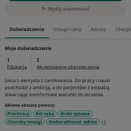
Wyślij wiadomość
Doświadczenie
Usługi i ceny
Adresy
Ubezpi
Moje doświadczenie
1
2
Edukacja
Akceptowane ubezpieczenia
Lekarz dentysta z zamiłowania. Do pracy i nauki
podchodzi z ambicją, a do pacjentów z empatią,
stwarzając komfortowe warunki do leczenia.
Główne obszary pomocy
Próchnica
Ból zęba
Braki zębowe
a11y_sr_mo
Choroby miazgi
Nadwrażliwość zębów
+1