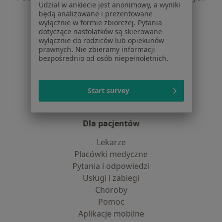
Udział w ankiecie jest anonimowy, a wyniki
dane pozyskaliśmy samodzielnie
będą analizowane i prezentowane
Polityka cookies
wyłącznie w formie zbiorczej. Pytania
dotyczące nastolatków są skierowane
Jak działają wyniki wyszukiwania
wyłącznie do rodziców lub opiekunów
Dostępność
prawnych. Nie zbieramy informacji
O nas
bezpośrednio od osób niepełnoletnich.
Praca
Rekrutujemy!
Partnerzy
Start survey
Centrum prasowe
Kontakt
Dla pacjentów
Lekarze
Placówki medyczne
Pytania i odpowiedzi
Usługi i zabiegi
Choroby
Pomoc
Aplikacje mobilne