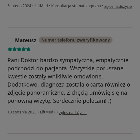
w opinii użytkownik
6 lutego 2024
•
LiftMed
•
Konsultacja stomatologiczna
•
zgłoś nadużycie
Mateusz
Numer telefonu zweryfikowany
M
Pani Doktor bardzo sympatyczna, empatycznie
podchodzi do pacjenta. Wszystkie poruszane
kwestie zostały wnikliwie omówione.
Dodatkowo, diagnoza została oparta również o
zdjęcie panoramiczne. Z chęcią umówię się na
ponowną wizytę. Serdecznie polecam! :)
w opinii użytkownika Mateusz
13 stycznia 2023
•
LiftMed
•
•
zgłoś nadużycie