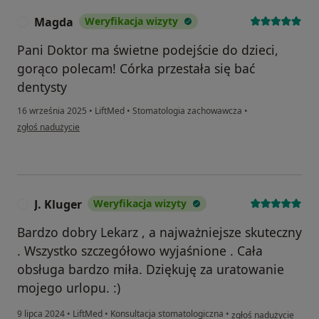
Magda
Weryfikacja wizyty
M
Pani Doktor ma świetne podejście do dzieci,
gorąco polecam! Córka przestała się bać
dentysty
16 września 2025
•
LiftMed
•
Stomatologia zachowawcza
•
w opinii użytkownika Magda
zgłoś nadużycie
J. Kluger
Weryfikacja wizyty
J
Bardzo dobry Lekarz , a najważniejsze skuteczny
. Wszystko szczegółowo wyjaśnione . Cała
obsługa bardzo miła. Dziękuję za uratowanie
mojego urlopu. :)
w opinii użytkownika J.
9 lipca 2024
•
LiftMed
•
Konsultacja stomatologiczna
•
zgłoś nadużycie