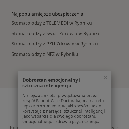
Więcej w kategorii: Najczęście leczone chorob
Najpopularniejsze ubezpieczenia
Stomatolodzy z TELEMEDI w Rybniku
Stomatolodzy z Świat Zdrowia w Rybniku
Stomatolodzy z PZU Zdrowie w Rybniku
Stomatolodzy z NFZ w Rybniku
Dobrostan emocjonalny i
sztuczna inteligencja
Serwis
Niniejsza ankieta, przygotowana przez
zespół Patient Care Doctoralia, ma na celu
lepsze zrozumienie, w jaki sposób ludzie
Regulamin
korzystają z narzędzi sztucznej inteligencji
Polityka prywatności pacjentów
jako wsparcia dla swojego dobrostanu
Polityka prywatności profesjonalistów
emocjonalnego i zdrowia psychicznego.
Polityka prywatności dla profesjonalistów, których