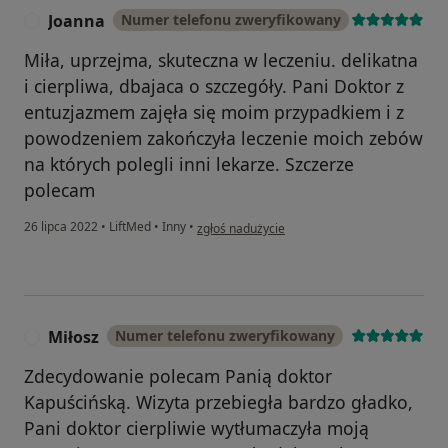
Joanna
Numer telefonu zweryfikowany
J
Miła, uprzejma, skuteczna w leczeniu. delikatna
i cierpliwa, dbajaca o szczegóły. Pani Doktor z
entuzjazmem zajęła się moim przypadkiem i z
powodzeniem zakończyła leczenie moich zebów
na których polegli inni lekarze. Szczerze
polecam
w opinii użytkownika Joanna
26 lipca 2022
•
LiftMed
•
Inny
•
zgłoś nadużycie
Miłosz
Numer telefonu zweryfikowany
M
Zdecydowanie polecam Panią doktor
Kapuścińską. Wizyta przebiegła bardzo gładko,
Pani doktor cierpliwie wytłumaczyła moją