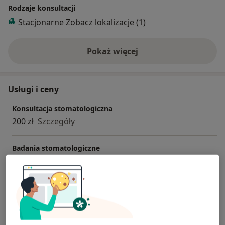
Rodzaje konsultacji
Stacjonarne
Zobacz lokalizacje (1)
Pokaż więcej
o doświadczeniu
Usługi i ceny
Konsultacja stomatologiczna
200 zł
Szczegóły
Badania stomatologiczne
Od 200 zł
Szczegóły
Chirurgia stomatologiczna
Od 500 zł
Szczegóły