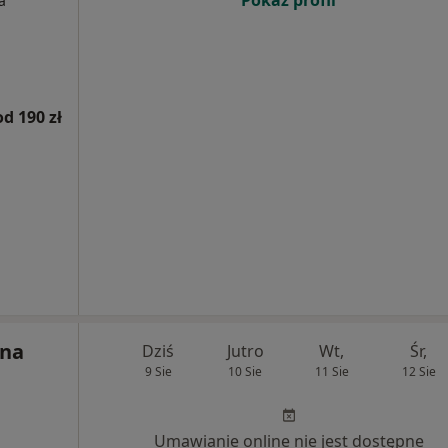
Pokaż profil
a
od 190 zł
yna
Dziś
Jutro
Wt,
Śr,
9 Sie
10 Sie
11 Sie
12 Sie
Umawianie online nie jest dostępne