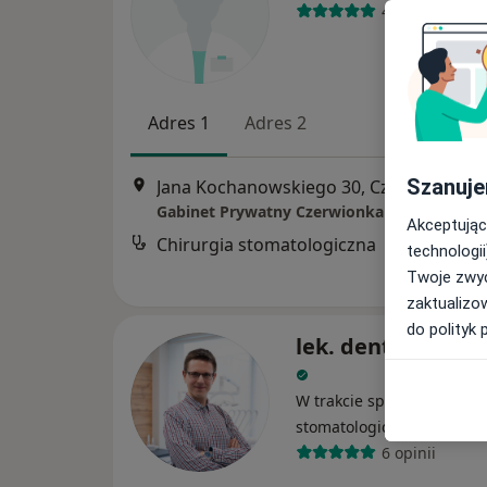
42 opinie
Adres 1
Adres 2
Szanuje
Jana Kochanowskiego 30, Czerwionka-Leszczyny
Gabinet Prywatny Czerwionka
Akceptując
Chirurgia stomatologiczna
technologii
Twoje zwyc
zaktualizo
do polityk 
lek. dent. Piotr W
W trakcie specjalizacji (Ch
·
Więcej
stomatologiczny)
6 opinii