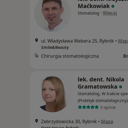
Maćkowiak
·
Więcej
Stomatolog
ul. Władysława Webera 25, Rybnik
•
Map
Smile&Beauty
Chirurgia stomatologiczna
B
lek. dent. Nikola
Gramatowska
Stomatolog, W trakcie spec
(Protetyk stomatologiczny)
3 opinie
Zebrzydowicka 30, Rybnik
•
Mapa
Dent House Rybnik