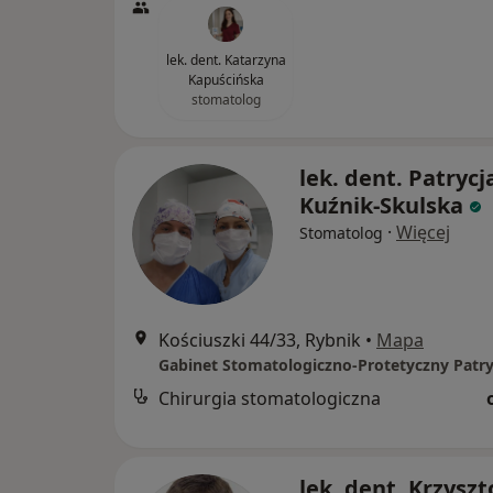
lek. dent. Katarzyna
Kapuścińska
stomatolog
lek. dent. Patrycj
Kuźnik-Skulska
·
Więcej
Stomatolog
Kościuszki 44/33, Rybnik
•
Mapa
Chirurgia stomatologiczna
lek. dent. Krzyszt