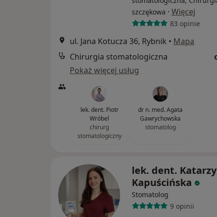
stomatologiczna, Chirurgi
·
Więcej
szczękowa
83 opinie
ul. Jana Kotucza 36, Rybnik
•
Mapa
Chirurgia stomatologiczna
Pokaż więcej usług
lek. dent. Piotr
dr n. med. Agata
Wróbel
Gawrychowska
chirurg
stomatolog
stomatologiczny
lek. dent. Katarz
Kapuścińska
Stomatolog
9 opinii