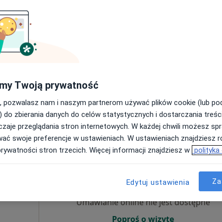
Umawianie online nie jest dostępne
Poproś o wizytę
my Twoją prywatność
•
Mapa
, pozwalasz nam i naszym partnerom używać plików cookie (lub p
od 250 zł
) do zbierania danych do celów statystycznych i dostarczania treśc
zaje przeglądania stron internetowych. W każdej chwili możesz spr
wać swoje preferencje w ustawieniach. W ustawieniach znajdziesz ró
prywatności stron trzecich. Więcej informacji znajdziesz w
polityka
róbel
Dziś
Jutro
Wt,
Śr,
9 Sie
10 Sie
11 Sie
12 Sie
Za
irurg
Edytuj ustawienia
Umawianie online nie jest dostępne
Poproś o wizytę