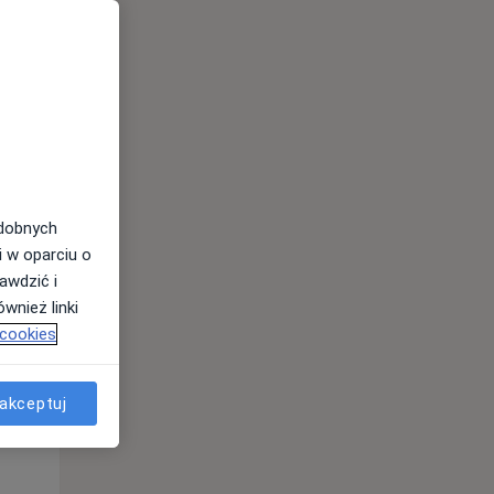
odobnych
i w oparciu o
awdzić i
wnież linki
 cookies
Czw,
Pt,
Sob,
13 Sie
14 Sie
15 Sie
akceptuj