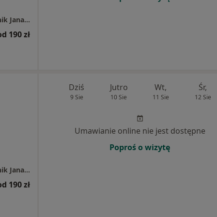
Stomatologia Medicover Stoma Dental Rybnik Jana Kotucza
od 190 zł
Dziś
Jutro
Wt,
Śr,
9 Sie
10 Sie
11 Sie
12 Sie
Umawianie online nie jest dostępne
Poproś o wizytę
Stomatologia Medicover Stoma Dental Rybnik Jana Kotucza
od 190 zł