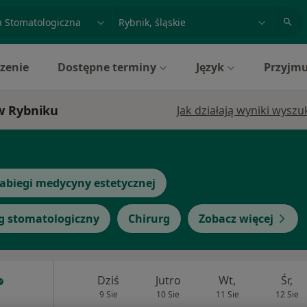
acja, badanie lub nazwisko
miasto lub dzielnica
zenie
Dostępne terminy
Język
Przyjmu
 w Rybniku
Jak działają wyniki wysz
abiegi medycyny estetycznej
g stomatologiczny
Chirurg
Zobacz więcej
Dziś
Jutro
Wt,
Śr,
9 Sie
10 Sie
11 Sie
12 Sie