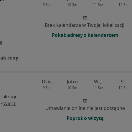
9 Sie
10 Sie
11 Sie
12 Sie
Brak kalendarza w Twojej lokalizacji.
Pokaż adresy z kalendarzem
a
rak ceny
Dziś
Jutro
Wt,
Śr,
9 Sie
10 Sie
11 Sie
12 Sie
jalizacji
·
Więcej
Umawianie online nie jest dostępne
Poproś o wizytę