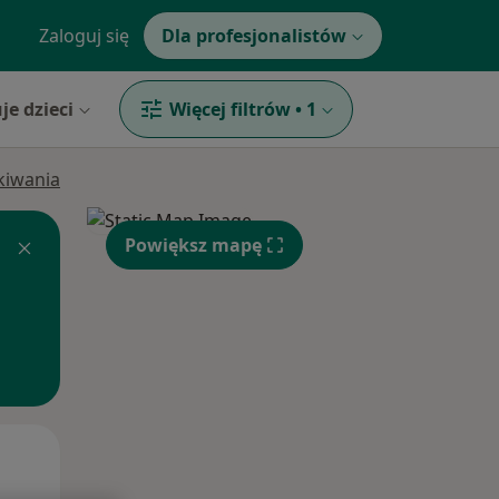
Zaloguj się
Dla profesjonalistów
je dzieci
Więcej filtrów
•
1
ukiwania
Powiększ mapę
Czw,
Pt,
Sob,
13 Sie
14 Sie
15 Sie