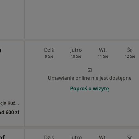
a
Dziś
Jutro
Wt,
Śr,
9 Sie
10 Sie
11 Sie
12 Sie
Umawianie online nie jest dostępne
Poproś o wizytę
Gabinet Stomatologiczno-Protetyczny Patrycja Kuźnik-Skulska
od 600 zł
of
Dziś
Jutro
Wt,
Śr,