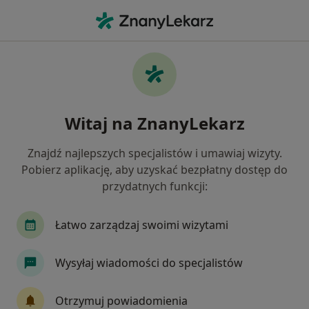
Me
Stomatolog • Golejów, Rybnik, śląskie
Filtry
Ubezpieczenie
Mapa
Stomatolodzy Rybnik Golejów
Witaj na ZnanyLekarz
Jak działają wyniki wyszukiwania
Znajdź najlepszych specjalistów i umawiaj wizyty.
Pobierz aplikację, aby uzyskać bezpłatny dostęp do
Wybierz swoje ubezpieczenie
przydatnych funkcji:
PZU Zdrowie
TELEMEDI
Świat Zdrowia
Łatwo zarządzaj swoimi wizytami
Wysyłaj wiadomości do specjalistów
Otrzymuj powiadomienia