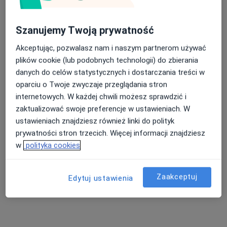
Szanujemy Twoją prywatność
Akceptując, pozwalasz nam i naszym partnerom używać
plików cookie (lub podobnych technologii) do zbierania
lek. dent. Magdalena Mazur
danych do celów statystycznych i dostarczania treści w
Stomatolog, Lekarz wykonujący zabiegi medycyny estetycznej
oparciu o Twoje zwyczaje przeglądania stron
·
Więcej
internetowych. W każdej chwili możesz sprawdzić i
28 opinii
zaktualizować swoje preferencje w ustawieniach. W
Kościuszki 19, Rybnik
•
Mapa
ustawieniach znajdziesz również linki do polityk
Dobras&Dobras Centrum Stomatologii
prywatności stron trzecich. Więcej informacji znajdziesz
w
polityka cookies
Konsultacja stomatologiczna
od 100 zł
Specjalista nie oferuje umawiania online pod tym adresem.
Zaakceptuj
Edytuj ustawienia
Poproś o wizytę