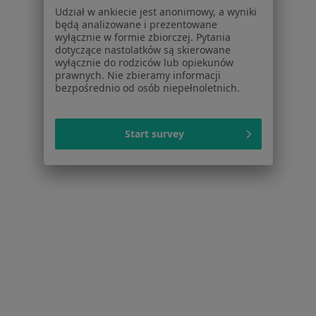
Udział w ankiecie jest anonimowy, a wyniki
Stomatolodzy Rybnik-Północ
będą analizowane i prezentowane
wyłącznie w formie zbiorczej. Pytania
Stomatolodzy Zamysłów
dotyczące nastolatków są skierowane
wyłącznie do rodziców lub opiekunów
Stomatolodzy Smolna
prawnych. Nie zbieramy informacji
bezpośrednio od osób niepełnoletnich.
Więcej (3)
Więcej w kategorii: Inne dzielnice w Rybniku
Start survey
Strona Główna
Stomatolog
Rybnik
Golejów
Zmień miasto
Zmień miasto
Zmień
Serwis
Regulamin
Polityka prywatności pacjentów