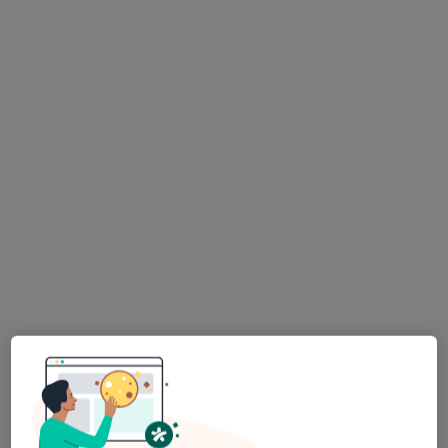
lek. dent. Krzysztof Krasiński
·
Więcej
Stomatolog
11 opinii
ul. Jana Kotucza 36, Rybnik
•
Mapa
Stomatologia Medicover Stoma Dental Rybnik Jana Kotucza
Konsultacja stomatologiczna
od 190 zł
Specjalista nie oferuje umawiania online pod tym adresem.
Poproś o wizytę