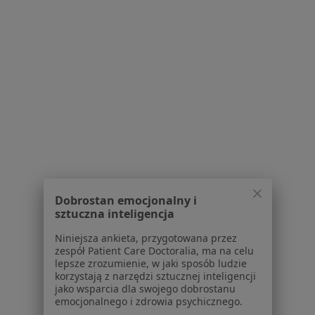
·
Więcej
Stomatolog
51 opinii
Zebrzydowicka 30, Rybnik
•
Mapa
Dent House Rybnik
Konsultacja stomatologiczna
Brak ceny
Specjalista nie oferuje umawiania online pod tym adresem.
Poproś o wizytę
1
2
3
4
5
6
7
Dobrostan emocjonalny i
sztuczna inteligencja
Powiązane wyszukiwania
Niniejsza ankieta, przygotowana przez
zespół Patient Care Doctoralia, ma na celu
Inne dzielnice w Rybniku
lepsze zrozumienie, w jaki sposób ludzie
korzystają z narzędzi sztucznej inteligencji
Stomatolodzy Maroko-Nowiny
jako wsparcia dla swojego dobrostanu
emocjonalnego i zdrowia psychicznego.
Stomatolodzy Śródmieście