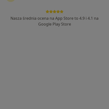
Nasza średnia ocena na App Store to 4.9 i 4.1 na
lek. dent. Maciej Cisak
Google Play Store
·
Więcej
Stomatolog
40 opinii
ul. Jana Kotucza 36, Rybnik
•
Mapa
Stomatologia Medicover Stoma Dental Rybnik Jana Kotucza
Konsultacja stomatologiczna
od 190 zł
Specjalista nie oferuje umawiania online pod tym adresem.
Poproś o wizytę