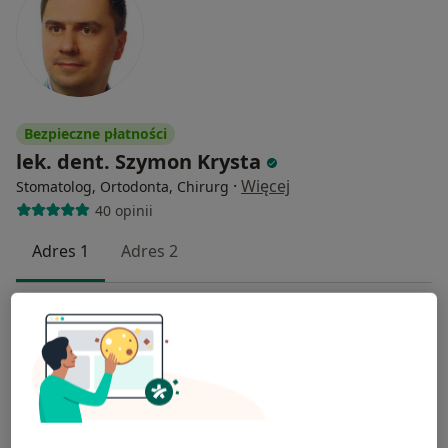
Bezpieczne płatności
lek. dent. Szymon Krysta
·
Więcej
Stomatolog, Ortodonta, Chirurg
40 opinii
Adres 1
Adres 2
Pułkownika Karola Zagórskiego 3, Bielsko-Biała
•
Mapa
Prywatne Centrum Implantologii i Stomatologii Estetycznej VIP Dental Clinic
Konsultacja stomatologiczna
200 zł
Specjalista nie oferuje umawiania online pod tym adresem.
Poproś o wizytę