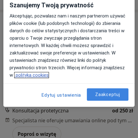
Szanujemy Twoją prywatność
Akceptując, pozwalasz nam i naszym partnerom używać
plików cookie (lub podobnych technologii) do zbierania
danych do celów statystycznych i dostarczania treści w
oparciu o Twoje zwyczaje przeglądania stron
internetowych. W każdej chwili możesz sprawdzić i
zaktualizować swoje preferencje w ustawieniach. W
ustawieniach znajdziesz również linki do polityk
lek. dent. Ewelina Boiska
prywatności stron trzecich. Więcej informacji znajdziesz
·
Więcej
w
polityka cookies
Stomatolog
13 opinii
ul. Bystrzańska 94, Bielsko-Biała
•
Mapa
Zaakceptuj
Edytuj ustawienia
DentistiQ Centrum Stomatologiczne
Konsultacja protetyczna
od 250 zł
Specjalista nie oferuje umawiania online pod tym adresem.
Poproś o wizytę