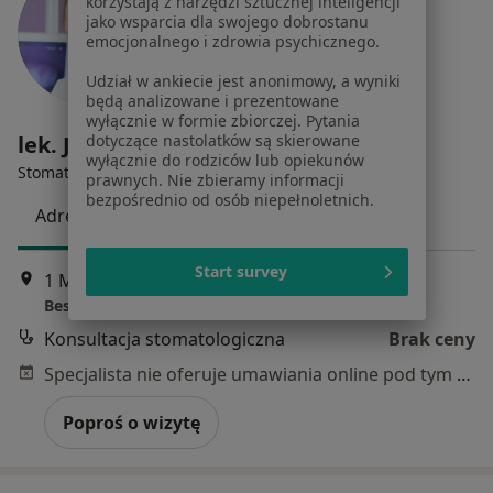
korzystają z narzędzi sztucznej inteligencji
jako wsparcia dla swojego dobrostanu
emocjonalnego i zdrowia psychicznego.
Udział w ankiecie jest anonimowy, a wyniki
będą analizowane i prezentowane
wyłącznie w formie zbiorczej. Pytania
lek. Joanna Wasilewska-Tomica
dotyczące nastolatków są skierowane
wyłącznie do rodziców lub opiekunów
·
Więcej
Stomatolog, Ortodonta
prawnych. Nie zbieramy informacji
bezpośrednio od osób niepełnoletnich.
Adres 1
Adres 2
Start survey
1 Maja 48, Wisła
•
Mapa
Beskidzkie Centrum Stomatologii
Konsultacja stomatologiczna
Brak ceny
Specjalista nie oferuje umawiania online pod tym adresem.
Poproś o wizytę