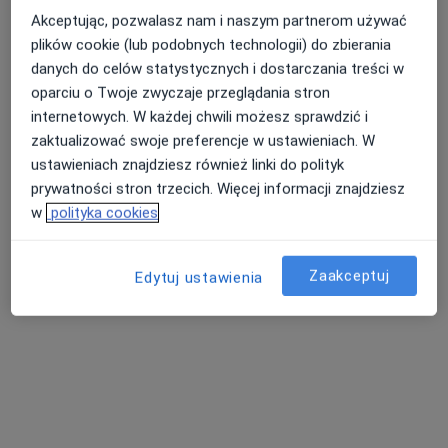
Zobacz wszystkich 10 specjalistów
Akceptując, pozwalasz nam i naszym partnerom używać
Brak dostępnych specjalistów z wolnymi terminami w tym centrum medycznym.
plików cookie (lub podobnych technologii) do zbierania
danych do celów statystycznych i dostarczania treści w
Pokaż profil
oparciu o Twoje zwyczaje przeglądania stron
internetowych. W każdej chwili możesz sprawdzić i
zaktualizować swoje preferencje w ustawieniach. W
ustawieniach znajdziesz również linki do polityk
prywatności stron trzecich. Więcej informacji znajdziesz
w
polityka cookies
Zaakceptuj
Edytuj ustawienia
lek. dent. Adam Dobras
·
Więcej
Stomatolog
21 opinii
Kościuszki 19, Rybnik
•
Mapa
Dobras&Dobras Centrum Stomatologii