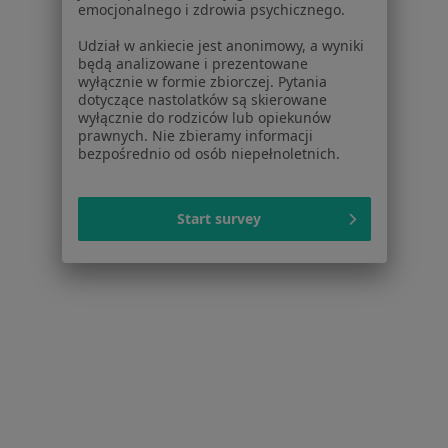
emocjonalnego i zdrowia psychicznego.
Nadwrażliwość zębów w Rybniku
Udział w ankiecie jest anonimowy, a wyniki
Choroby miazgi w Rybniku
będą analizowane i prezentowane
wyłącznie w formie zbiorczej. Pytania
Więcej (15)
dotyczące nastolatków są skierowane
Więcej w kategorii: Schorzenia w Rybniku
wyłącznie do rodziców lub opiekunów
prawnych. Nie zbieramy informacji
bezpośrednio od osób niepełnoletnich.
Strona Główna
Choroby
Brak Zębów
Rybnik
Zmień miasto
Zmień m
Start survey
Serwis
Regulamin
Polityka prywatności pacjentów
Polityka prywatności profesjonalistów
Polityka prywatności dla profesjonalistów, których