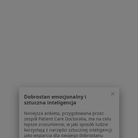
Powiązane wyszukiwania
W pobliżu Rybnika
Brak zębów w Katowicach
Brak zębów w Gliwicach
Brak zębów w Bielsku-Białej
Brak zębów w Tychach
Brak zębów w Sosnowcu
Więcej (14)
Więcej w kategorii: W pobliżu Rybnika
Dobrostan emocjonalny i
Schorzenia w Rybniku
sztuczna inteligencja
Ból zęba w Rybniku
Niniejsza ankieta, przygotowana przez
zespół Patient Care Doctoralia, ma na celu
Próchnica w Rybniku
lepsze zrozumienie, w jaki sposób ludzie
korzystają z narzędzi sztucznej inteligencji
Braki zębowe w Rybniku
jako wsparcia dla swojego dobrostanu