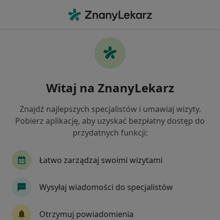
Me
Brak Zębów • Rybnik, śląskie
Filtry
• 1
Mapa
Brak zębów specjaliści w Rybniku
Witaj na ZnanyLekarz
Jak działają wyniki wyszukiwania
Znajdź najlepszych specjalistów i umawiaj wizyty.
Pobierz aplikację, aby uzyskać bezpłatny dostęp do
Jakiego specjalisty szukasz?
przydatnych funkcji:
Stomatolog
Protetyk stomatologiczny
Ch
Łatwo zarządzaj swoimi wizytami
Wysyłaj wiadomości do specjalistów
Otrzymuj powiadomienia