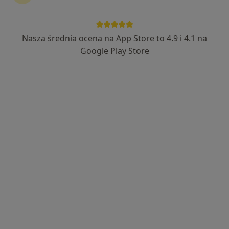
Nasza średnia ocena na App Store to 4.9 i 4.1 na
lek. dent. Karolina Bednarek
Google Play Store
Stomatolog, Lekarz wykonujący zabiegi medycyny estetycznej
·
Więcej
56 opinii
ul. Jana Kotucza 36, Rybnik
•
Mapa
Stomatologia Medicover Stoma Dental Rybnik Jana Kotucza
Konsultacja stomatologiczna
od 190 zł
Specjalista nie oferuje umawiania online pod tym adresem.
Poproś o wizytę