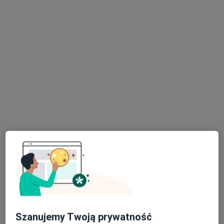
Stomatologia Medicover Stoma Dental
Rybnik Jana Kotucza
Stomatologia, Chirurgia stomatologiczna, Chirurgia
·
Więcej
szczękowa
83 opinie
ul. Jana Kotucza 36, Rybnik
•
Mapa
Chirurgia stomatologiczna
od 190 zł
Pokaż więcej usług
lek. dent. Karolina
lek. dent. Maciej
lic. Karolina Gros
Bednarek
Cisak
higienistka/higienista
stomatolog
stomatolog
stomatologiczny
Szanujemy Twoją prywatność