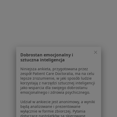
Dent House
Konsultacja stomatologiczna
od 150 zł
Specjalista nie oferuje umawiania online pod tym adresem.
Poproś o wizytę
1
2
3
4
5
6
Dobrostan emocjonalny i
sztuczna inteligencja
Powiązane wyszukiwania
Niniejsza ankieta, przygotowana przez
Inne dzielnice w Rybniku
zespół Patient Care Doctoralia, ma na celu
lepsze zrozumienie, w jaki sposób ludzie
Stomatolodzy Maroko-Nowiny
korzystają z narzędzi sztucznej inteligencji
jako wsparcia dla swojego dobrostanu
Stomatolodzy Śródmieście
emocjonalnego i zdrowia psychicznego.
Stomatolodzy Rybnik-Północ
Udział w ankiecie jest anonimowy, a wyniki
będą analizowane i prezentowane
Stomatolodzy Zamysłów
wyłącznie w formie zbiorczej. Pytania
dotyczące nastolatków są skierowane