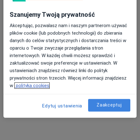
Szanujemy Twoją prywatność
Akceptując, pozwalasz nam i naszym partnerom używać
lek. dent. Karolina Bednarek
plików cookie (lub podobnych technologii) do zbierania
Stomatolog, Lekarz wykonujący zabiegi medycyny estetycznej
danych do celów statystycznych i dostarczania treści w
·
Więcej
oparciu o Twoje zwyczaje przeglądania stron
56 opinii
internetowych. W każdej chwili możesz sprawdzić i
ul. Jana Kotucza 36, Rybnik
•
Mapa
zaktualizować swoje preferencje w ustawieniach. W
Stomatologia Medicover Stoma Dental Rybnik Jana Kotucza
ustawieniach znajdziesz również linki do polityk
Konsultacja stomatologiczna
od 190 zł
prywatności stron trzecich. Więcej informacji znajdziesz
w
polityka cookies
Specjalista nie oferuje umawiania online pod tym adresem.
Poproś o wizytę
Zaakceptuj
Edytuj ustawienia