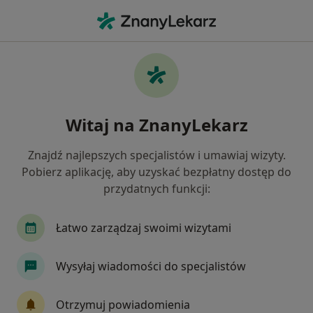
Me
Stomatolog • Smolna, Rybnik, śląskie
Filtry
Ubezpieczenie
Mapa
Stomatolodzy Rybnik Smolna
Witaj na ZnanyLekarz
Jak działają wyniki wyszukiwania
Znajdź najlepszych specjalistów i umawiaj wizyty.
Pobierz aplikację, aby uzyskać bezpłatny dostęp do
Wybierz swoje ubezpieczenie
przydatnych funkcji:
PZU Zdrowie
TELEMEDI
Świat Zdrowia
Łatwo zarządzaj swoimi wizytami
Wysyłaj wiadomości do specjalistów
Otrzymuj powiadomienia