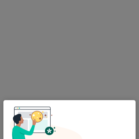
lek. dent. Magdalena Mazur
Stomatolog, Lekarz wykonujący zabiegi medycyny estetycznej
·
Więcej
28 opinii
Kościuszki 19, Rybnik
•
Mapa
Dobras&Dobras Centrum Stomatologii
Konsultacja stomatologiczna
od 100 zł
Specjalista nie oferuje umawiania online pod tym adresem.
Poproś o wizytę