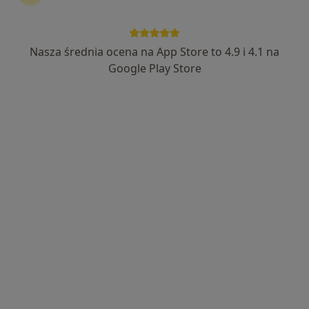
Nasza średnia ocena na App Store to 4.9 i 4.1 na
lek. dent. Krzysztof Krasiński
Google Play Store
·
Więcej
Stomatolog
11 opinii
ul. Jana Kotucza 36, Rybnik
•
Mapa
Stomatologia Medicover Stoma Dental Rybnik Jana Kotucza
Konsultacja stomatologiczna
od 190 zł
Specjalista nie oferuje umawiania online pod tym adresem.
Poproś o wizytę