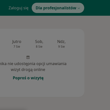
Zaloguj się
Dla profesjonalistów
Jutro
Sob,
Ndz,
Pon,
Wt,
7 Sie
8 Sie
9 Sie
10 Sie
11 Si
inika nie udostępnia opcji umawiania
wizyt drogą online
Poproś o wizytę