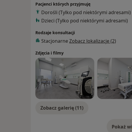
swoją uwagę najchętniej, to trądzik i trądz
Pacjenci których przyjmuję
suppurativa).
Dorośli (Tylko pod niektórymi adresami)
Dzieci (Tylko pod niektórymi adresami)
Inne: choroby skóry, włosów i paznokci. De
diagnozowaniem i leczeniem chorób skórnyc
Rodzaje konsultacji
chorób wenerycznych, zmian będących na
Stacjonarne
Zobacz lokalizacje (2)
zmian hormonalnych i in.;
Dermatologia dziecięca - leczenie chorób sk
Zdjęcia i filmy
Badanie za pomocą dermatoskopu -profilaktyka czerniak
barwnikowych ("pieprzyków")
Zobacz galerię (11)
Pokaż wi
o 