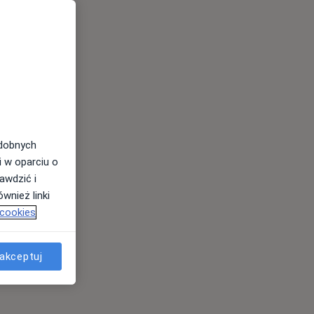
odobnych
i w oparciu o
awdzić i
wnież linki
 cookies
akceptuj