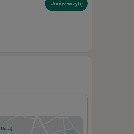
Umów wizytę
 mapę
wiera się w nowej karcie