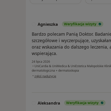
Agnieszka
Weryfikacja wizyty
A
Bardzo polecam Panią Doktor. Badani
szczegółowe i wyczerpujące, uzyskała
oraz wskazania do dalszego leczenia, 
wspierająca.
24 lipca 2026
•
UniCardia & UniMedica & UniEstetica Małopolskie Klini
dermatologiczna + dermatoskopia
w opinii użytkownika Agnieszka
•
zgłoś nadużycie
Aleksandra
Weryfikacja wizyty
A