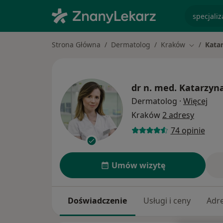
specjaliz
Strona Główna
Dermatolog
Kraków
Kata
Zmień mia
dr n. med.
Katarzyna
O sp
Dermatolog
·
Więcej
Kraków
2 adresy
74 opinie
Umów wizytę
Doświadczenie
Usługi i ceny
Adr