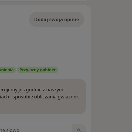
Dodaj swoją opinię
śnienia
Przyjazny gabinet
rujemy je zgodnie z naszymi
iach i sposobie obliczania gwiazdek
ięcej o opiniach
niach