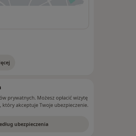
ęcej
adresie
h
ntów prywatnych. Możesz opłacić wizytę
ę, który akceptuje Twoje ubezpieczenie.
według ubezpieczenia