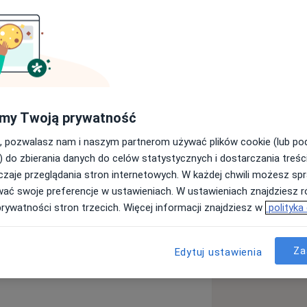
ium Medicum w Krakowie. W czasie
ne (Tor Vergata University of Rome;
my Twoją prywatność
 W trakcie szkolenia specjalizacyjnego
a granicą; m.in. International Short
, pozwalasz nam i naszym partnerom używać plików cookie (lub p
3 miesięcznym stażu w Oddziale
) do zbierania danych do celów statystycznych i dostarczania treśc
dical Center). W październiku 2020
zaje przeglądania stron internetowych. W każdej chwili możesz spr
ologii i wenerologii. Jest też autorką
wać swoje preferencje w ustawieniach. W ustawieniach znajdziesz ró
tuł doktora nauk medycznych.
prywatności stron trzecich. Więcej informacji znajdziesz w
polityka
oraz European Academy
 także International Dermoscopy
Za
Edytuj ustawienia
rądzik różowaty
Trądzik
gresach, zarówno w Polsce jak i za
s
ętności. Choroby, którym poświęca