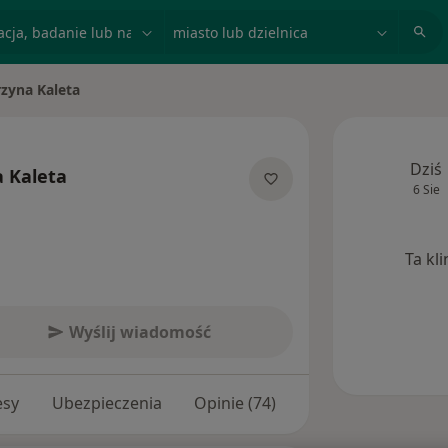
acja, badanie lub nazwisko
miasto lub dzielnica
rzyna Kaleta
sto
Dziś
 Kaleta
6 Sie
ecjalizacjach
Ta kl
Wyślij wiadomość
esy
Ubezpieczenia
Opinie (74)