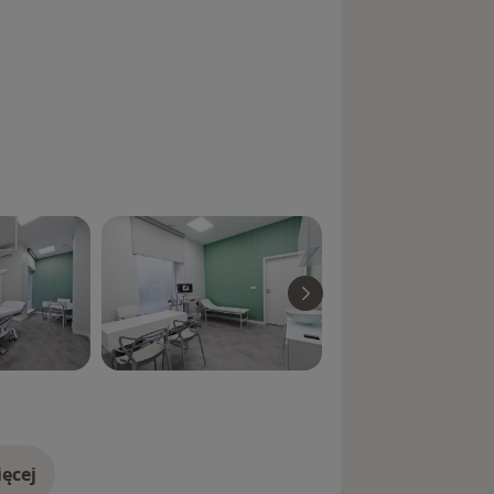
ik odwrócony (hidradenitis
rmatologia kliniczna zajmuje się
h - w tym chorób zakaźnych, alergii,
stępstwem chorób wewnętrznych, np.
órnych u dzieci;
a i kontrola znamion
ęcej
doświadczeniu