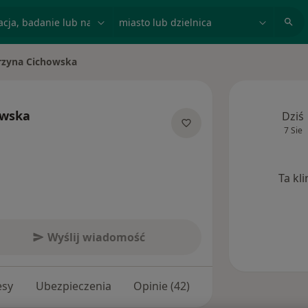
acja, badanie lub nazwisko
miasto lub dzielnica
rzyna Cichowska
sto
owska
Dziś
7 Sie
ecjalizacjach
Ta kl
Wyślij wiadomość
esy
Ubezpieczenia
Opinie (42)