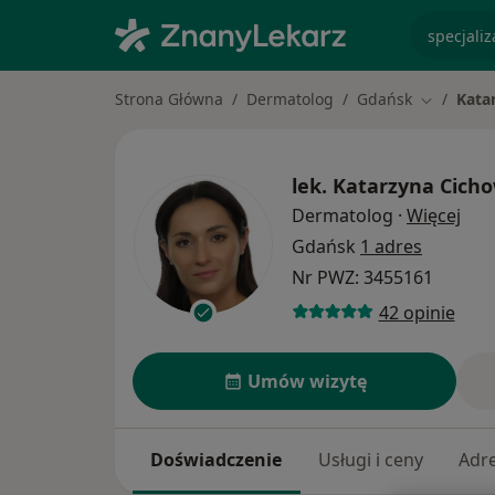
specjaliz
Strona Główna
Dermatolog
Gdańsk
Kata
Zmień mia
lek.
Katarzyna Cich
O sp
Dermatolog
·
Więcej
Gdańsk
1 adres
Nr PWZ: 3455161
42 opinie
Umów wizytę
Doświadczenie
Usługi i ceny
Adr