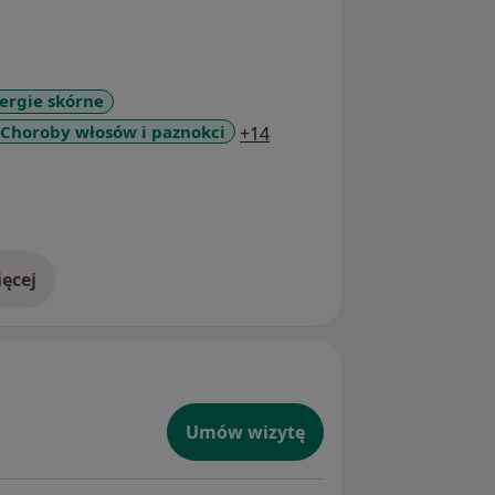
ergie skórne
a11y_sr_more_diseases
Choroby włosów i paznokci
+14
ęcej
doświadczeniu
Umów wizytę