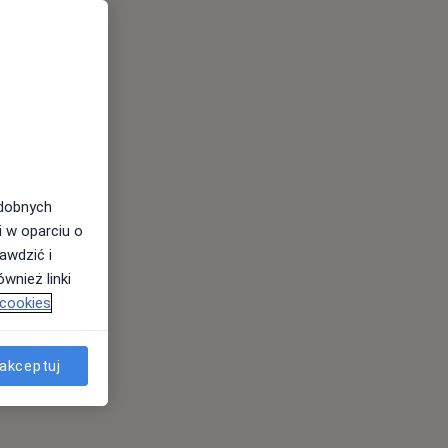
odobnych
i w oparciu o
awdzić i
wnież linki
 cookies
akceptuj