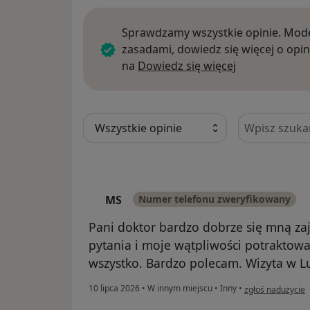
Sprawdzamy wszystkie opinie. Mode
zasadami, dowiedz się więcej o opin
Dowiedz się w
na
Dowiedz się więcej
Szukaj w opi
MS
Numer telefonu zweryfikowany
M
Pani doktor bardzo dobrze się mną za
pytania i moje wątpliwości potraktow
wszystko. Bardzo polecam. Wizyta w 
w opinii użytkow
10 lipca 2026
•
W innym miejscu
•
Inny
•
zgłoś nadużycie