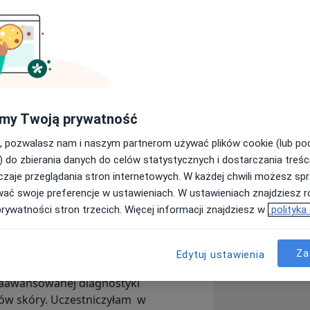
 wenerologii oraz magistrem farmacji.
czną, dermatoonkologię, trichologię
ję na Gdańskim Uniwersytecie
my Twoją prywatność
rmatologii i wenerologii odbyłam w
, pozwalasz nam i naszym partnerom używać plików cookie (lub p
logii Uniwersyteckiego Centrum
) do zbierania danych do celów statystycznych i dostarczania treśc
 realizowałam również w ramach
zaje przeglądania stron internetowych. W każdej chwili możesz spr
wać swoje preferencje w ustawieniach. W ustawieniach znajdziesz ró
ii, laseroterapii, leczeniu trądziku
prywatności stron trzecich. Więcej informacji znajdziesz w
polityka
eż doświadczenie w leczeniu
Za
Edytuj ustawienia
onkologicznym w Lyonie (Francja),
 zaawansowanej diagnostyki
ów skóry. Uczestniczyłam w