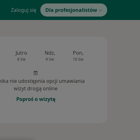
Zaloguj się
Dla profesjonalistów
Jutro
Ndz,
Pon,
Wt,
Śr,
8 Sie
9 Sie
10 Sie
11 Sie
12 Si
inika nie udostępnia opcji umawiania
wizyt drogą online
Poproś o wizytę