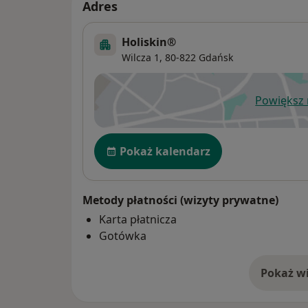
Adres
Holiskin®
Wilcza 1,
80-822
Gdańsk
Powiększ
ot
Dostępność
Pokaż kalendarz
Metody płatności (wizyty prywatne)
Karta płatnicza
Gotówka
Pokaż wi
o 