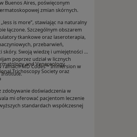
 Buenos Aires, poświęconym
dermatoskopowej zmian skórnych.
„less is more”, stawiając na naturalny
pie łączone. Szczególnym obszarem
latory tkankowe oraz laseroterapia,
 naczyniowych, przebarwień,
 skóry. Swoją wiedzę i umiejętności w
ijam poprzez udział w licznych
rmatology and Venereology,
n. w ramach MD Codes™ Immersion w
ional Trichoscopy Society oraz
Institute.
o
az zdobywanie doświadczenia w
ala mi oferować pacjentom leczenie
jwyższych standardach współczesnej