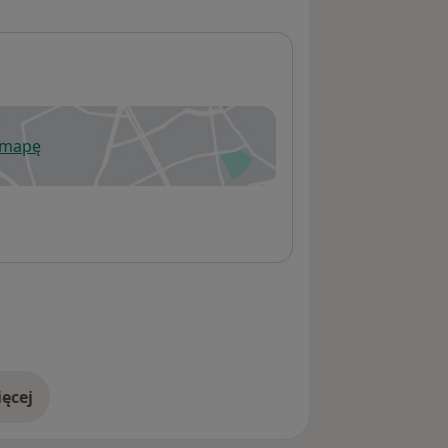
 mapę
wiera się w nowej karcie
ęcej
adresie