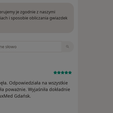
rujemy je zgodnie z naszymi
iach i sposobie obliczania gwiazdek
ięcej o opiniach
niach
jęła. Odpowiedziała na wszystkie
ała poważnie. Wyjaśniła dokładnie
LuxMed Gdańsk.
nika MS