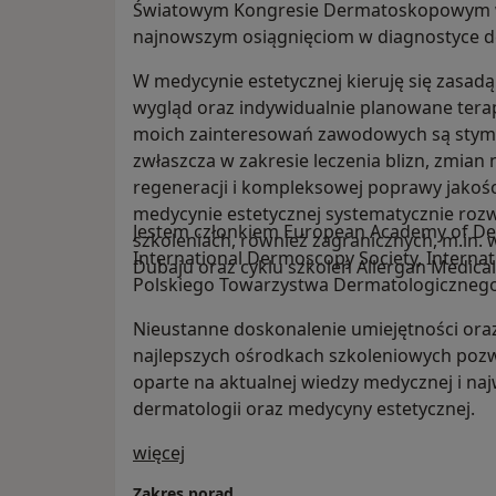
Światowym Kongresie Dermatoskopowym w
najnowszym osiągnięciom w diagnostyce 
W medycynie estetycznej kieruję się zasadą 
wygląd oraz indywidualnie planowane tera
moich zainteresowań zawodowych są stymu
zwłaszcza w zakresie leczenia blizn, zmian
regeneracji i kompleksowej poprawy jakości
medycynie estetycznej systematycznie rozw
Jestem członkiem European Academy of De
szkoleniach, również zagranicznych, m.i
International Dermoscopy Society, Internat
Dubaju oraz cyklu szkoleń Allergan Medical 
Polskiego Towarzystwa Dermatologiczneg
Nieustanne doskonalenie umiejętności or
najlepszych ośrodkach szkoleniowych pozw
oparte na aktualnej wiedzy medycznej i na
dermatologii oraz medycyny estetycznej.
O mnie
więcej
Zakres porad