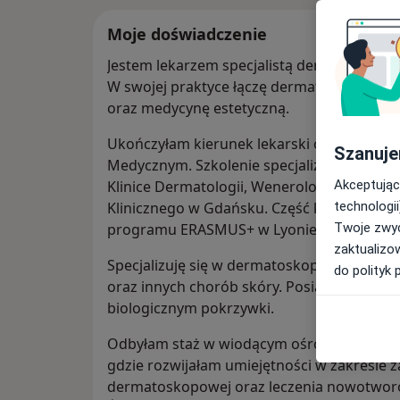
Moje doświadczenie
Jestem lekarzem specjalistą dermatologii i
W swojej praktyce łączę dermatologię klini
oraz medycynę estetyczną.
Ukończyłam kierunek lekarski oraz farmac
Szanuje
Medycznym. Szkolenie specjalizacyjne z de
Akceptując
Klinice Dermatologii, Wenerologii i Alergo
technologii
Klinicznego w Gdańsku. Część kształcenia
Twoje zwyc
programu ERASMUS+ w Lyonie we Francji.
zaktualizo
Specjalizuję się w dermatoskopii, trichoskop
do polityk 
oraz innych chorób skóry. Posiadam równi
biologicznym pokrzywki.
Odbyłam staż w wiodącym ośrodku dermato
gdzie rozwijałam umiejętności w zakresie
dermatoskopowej oraz leczenia nowotwor