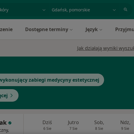
acja, badanie lub nazwisko
miasto lub dzielnica
zenie
Dostępne terminy
Język
Przyjmu
Jak działają wyniki wysz
wykonujący zabiegi medycyny estetycznej
ęcej
Rak
Dziś
Jutro
Sob,
Ndz,
6 Sie
7 Sie
8 Sie
9 Sie
czny,