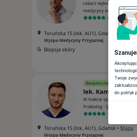
Lekarz wykonujący zabieg
·
Wi
medycyny estetycznej
894 opinie
Toruńska 15 (lok. AU1), Gdańsk
•
Mapa
Wyspa Medycyny Przyjaznej
Biopsja skóry
Szanuje
Akceptując
technologii
Twoje zwyc
Bezpieczne płatności
zaktualizo
lek. Kamil Smok
do polityk 
W trakcie specjalizacji (Ch
·
Więcej
Proktolog
136 opinii
Toruńska 15 (lok. AU1), Gdańsk
•
Mapa
Wyspa Medycyny Przyjaznej