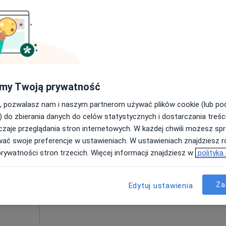
i
ęcej
Umawianie online nie jest dostępne
Poproś o wizytę
od 850 zł
my Twoją prywatność
, pozwalasz nam i naszym partnerom używać plików cookie (lub p
) do zbierania danych do celów statystycznych i dostarczania treśc
zaje przeglądania stron internetowych. W każdej chwili możesz spr
Dziś
Jutro
Sob,
Ndz,
wać swoje preferencje w ustawieniach. W ustawieniach znajdziesz ró
6 Sie
7 Sie
8 Sie
9 Sie
prywatności stron trzecich. Więcej informacji znajdziesz w
polityka
irurg),
Umawianie online nie jest dostępne
Za
Edytuj ustawienia
Poproś o wizytę