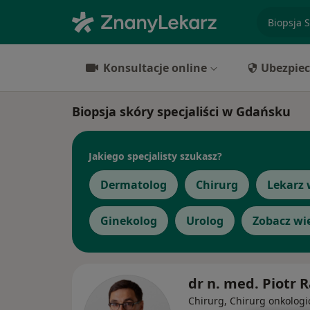
specjaliz
Konsultacje online
Ubezpiec
Biopsja skóry specjaliści w Gdańsku
Jakiego specjalisty szukasz?
Dermatolog
Chirurg
Lekarz 
Ginekolog
Urolog
Zobacz wi
dr n. med. Piotr 
Chirurg, Chirurg onkologi