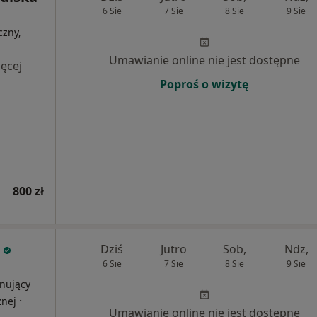
6 Sie
7 Sie
8 Sie
9 Sie
czny,
i
Umawianie online nie jest dostępne
ęcej
Poproś o wizytę
800 zł
Dziś
Jutro
Sob,
Ndz,
6 Sie
7 Sie
8 Sie
9 Sie
onujący
·
znej
Umawianie online nie jest dostępne