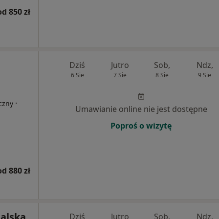
od 850 zł
Dziś
Jutro
Sob,
Ndz,
6 Sie
7 Sie
8 Sie
9 Sie
·
czny
Umawianie online nie jest dostępne
Poproś o wizytę
od 880 zł
halska
Dziś
Jutro
Sob,
Ndz,