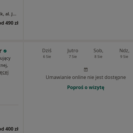
Centrum Medyczne Grupa LUX MED – Gdańsk, al. Jana Pawła II 7
od 490 zł
r
Dziś
Jutro
Sob,
Ndz,
6 Sie
7 Sie
8 Sie
9 Sie
ujący
nej,
ęcej
Umawianie online nie jest dostępne
Poproś o wizytę
od 400 zł