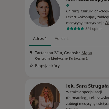
Chirurg, Chirurg onkologi
Lekarz wykonujący zabieg
·
Wi
medycyny estetycznej
324 opinie
Adres 1
Adres 2
Tartaczna 2/1a, Gdańsk
•
Mapa
Centrum Medyczne Tartaczna 2
Biopsja skóry
lek. Sara Strugała
W trakcie specjalizacji
(Dermatolog), Lekarz wyk
zabiegi medycyny estetyc