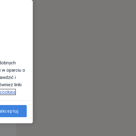
odobnych
i w oparciu o
awdzić i
Pon,
Wt,
Śr,
wnież linki
10 Sie
11 Sie
12 Sie
 cookies
akceptuj