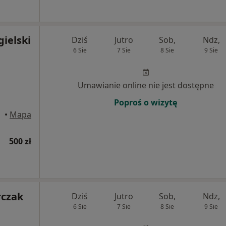
gielski
Dziś
Jutro
Sob,
Ndz,
6 Sie
7 Sie
8 Sie
9 Sie
Umawianie online nie jest dostępne
Poproś o wizytę
•
Mapa
500 zł
rczak
Dziś
Jutro
Sob,
Ndz,
6 Sie
7 Sie
8 Sie
9 Sie
i