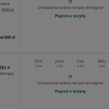
rakcie
Umawianie online nie jest dostępne
·
Więcej
Poproś o wizytę
od 600 zł
Dziś
Jutro
Sob,
Ndz,
lz)
6 Sie
7 Sie
8 Sie
9 Sie
ziecięcy,
Umawianie online nie jest dostępne
Poproś o wizytę