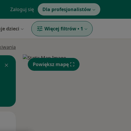
Zaloguj się
Dla profesjonalistów
je dzieci
Więcej filtrów
•
1
ukiwania
Powiększ mapę
Pon,
Wt,
Śr,
10 Sie
11 Sie
12 Sie