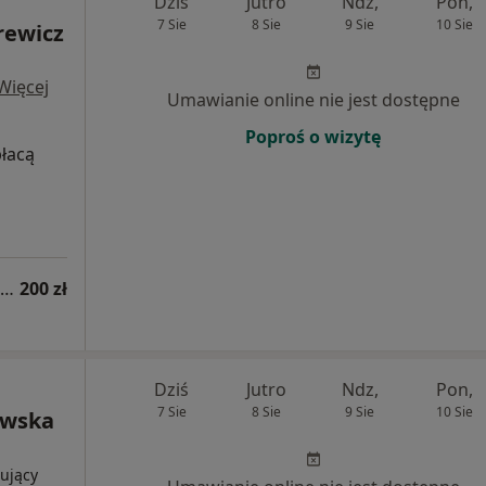
Dziś
Jutro
Ndz,
Pon,
7 Sie
8 Sie
9 Sie
10 Sie
rewicz
Więcej
Umawianie online nie jest dostępne
Poproś o wizytę
płacą
Konsultacja dermatologiczna online (kolejna wizyta)
200 zł
Dziś
Jutro
Ndz,
Pon,
7 Sie
8 Sie
9 Sie
10 Sie
awska
ujący