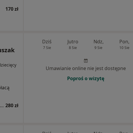
170 zł
Dziś
Jutro
Ndz,
Pon,
7 Sie
8 Sie
9 Sie
10 Sie
uszak
ziecięcy
Umawianie online nie jest dostępne
Poproś o wizytę
płacą
Konsultacja dermatologiczna online (kolejna wizyta)
280 zł