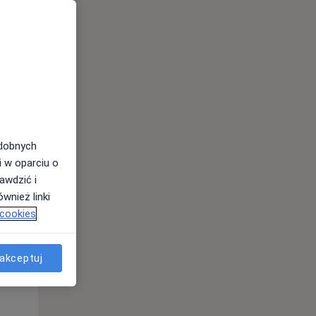
odobnych
Wt,
Śr,
Czw,
i w oparciu o
11 Sie
12 Sie
13 Sie
awdzić i
wnież linki
 cookies
akceptuj