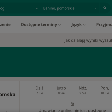
acja, badanie lub nazwisko
miasto lub dzielnica
zenie
Dostępne terminy
Język
Przyjmu
Jak działają wyniki wysz
Dziś
Jutro
Ndz,
Pon,
domska
7 Sie
8 Sie
9 Sie
10 Sie
Umawianie online nie jest dostępne