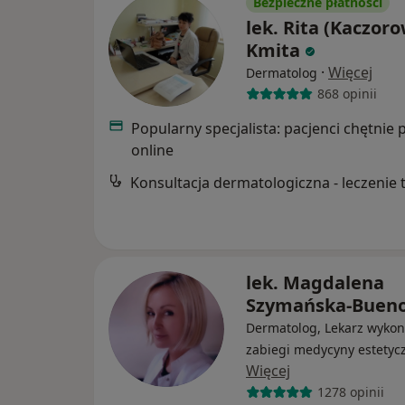
Bezpieczne płatności
lek. Rita (Kaczor
Kmita
·
Więcej
Dermatolog
868 opinii
Popularny specjalista: pacjenci chętnie 
online
lek. Magdalena
Szymańska-Buen
Dermatolog, Lekarz wykon
zabiegi medycyny estetyc
Więcej
1278 opinii