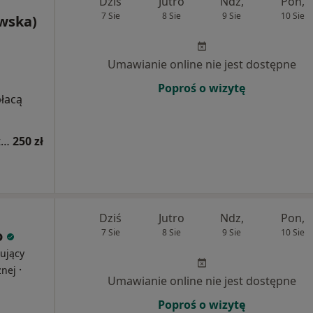
Dziś
Jutro
Ndz,
Pon,
7 Sie
8 Sie
9 Sie
10 Sie
owska)
Umawianie online nie jest dostępne
Poproś o wizytę
płacą
Konsultacja dermatologiczna - leczenie trądziku
250 zł
Dziś
Jutro
Ndz,
Pon,
o
7 Sie
8 Sie
9 Sie
10 Sie
ujący
·
znej
Umawianie online nie jest dostępne
Poproś o wizytę