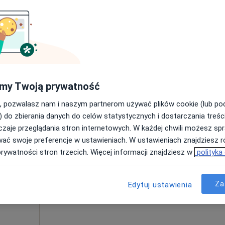
ęcej
Poproś o wizytę
250 zł
my Twoją prywatność
, pozwalasz nam i naszym partnerom używać plików cookie (lub p
inic
Dziś
Jutro
Ndz,
Pon,
) do zbierania danych do celów statystycznych i dostarczania treśc
7 Sie
8 Sie
9 Sie
10 Sie
zaje przeglądania stron internetowych. W każdej chwili możesz spr
Więcej
wać swoje preferencje w ustawieniach. W ustawieniach znajdziesz ró
Umawianie online nie jest dostępne
prywatności stron trzecich. Więcej informacji znajdziesz w
polityka
Pokaż profil
Za
Edytuj ustawienia