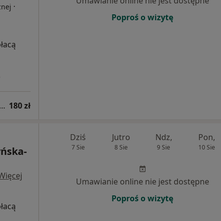
Umawianie online nie jest dostępne
·
znej
Poproś o wizytę
płacą
3
tacja z zakresu medycyny estetycznej
180 zł
Dziś
Jutro
Ndz,
Pon,
7 Sie
8 Sie
9 Sie
10 Sie
yńska-
Więcej
Umawianie online nie jest dostępne
Poproś o wizytę
płacą