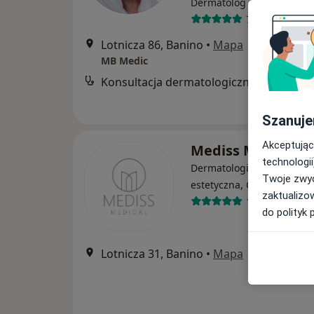
·
Wi
Dermatolog dziecięcy
729 opinii
Lotnicza 86, Banino
•
Mapa
MB Medic
Konsultacja dermatologiczna
Szanuje
Akceptując
Mediss Medical Cl
technologii
Dermatologia, Medycyna
Twoje zwyc
·
estetyczna, Ginekologia
zaktualizo
1286 opinii
do polityk 
Lotnicza 31, Banino
•
Mapa