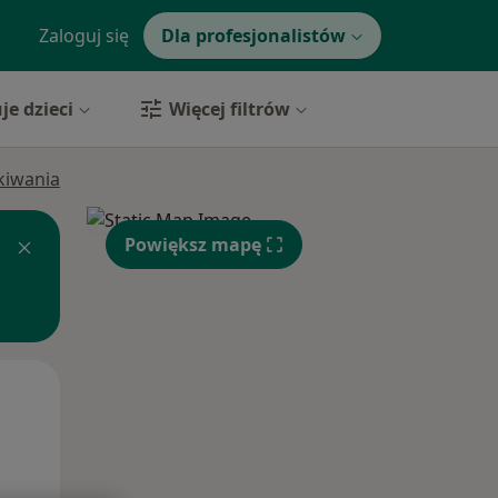
Zaloguj się
Dla profesjonalistów
je dzieci
Więcej filtrów
ukiwania
Powiększ mapę
Wt,
Śr,
Czw,
11 Sie
12 Sie
13 Sie