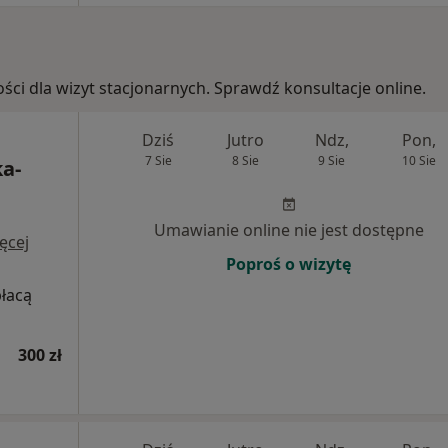
ości dla wizyt stacjonarnych. Sprawdź konsultacje online.
Dziś
Jutro
Ndz,
Pon,
7 Sie
8 Sie
9 Sie
10 Sie
a-
Umawianie online nie jest dostępne
ęcej
Poproś o wizytę
płacą
300 zł