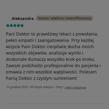
Aleksandra
Numer telefonu zweryfikowany
A
Pani Doktor to prawdziwy lekarz z powołania,
pełen empatii i zaangażowania. Przy każdej
wizycie Pani Doktor cierpliwie słucha moich
wszystkich objawów, analizuje wyniki i
doskonale tłumaczy wszystko krok po kroku.
Zawsze podchodzi profesjonalnie do pacjenta i
omawia z nim wszelkie wątpliwości. Polecam
Panią Doktor z czystym sumieniem!
w opinii użytkownika Aleksandra
10 grudnia 2025
•
W innym miejscu
•
Inny
•
zgłoś nadużycie