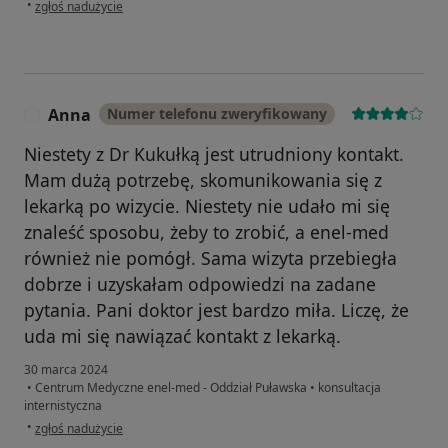
w opinii użytkownika K.S.
•
zgłoś nadużycie
Anna
Numer telefonu zweryfikowany
A
Niestety z Dr Kukułką jest utrudniony kontakt.
Mam dużą potrzebę, skomunikowania się z
lekarką po wizycie. Niestety nie udało mi się
znaleść sposobu, żeby to zrobić, a enel-med
również nie pomógł. Sama wizyta przebiegła
dobrze i uzyskałam odpowiedzi na zadane
pytania. Pani doktor jest bardzo miła. Liczę, że
uda mi się nawiązać kontakt z lekarką.
30 marca 2024
•
Centrum Medyczne enel-med - Oddział Puławska
•
konsultacja
internistyczna
w opinii użytkownika Anna
•
zgłoś nadużycie