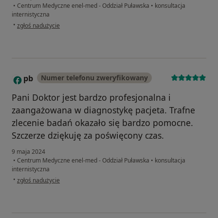
•
Centrum Medyczne enel-med - Oddział Puławska
•
konsultacja
internistyczna
w opinii użytkownika Mary i Grzegorz
•
zgłoś nadużycie
pb
Numer telefonu zweryfikowany
P
Pani Doktor jest bardzo profesjonalna i
zaangażowana w diagnostykę pacjeta. Trafne
zlecenie badań okazało się bardzo pomocne.
Szczerze dziękuję za poświęcony czas.
9 maja 2024
•
Centrum Medyczne enel-med - Oddział Puławska
•
konsultacja
internistyczna
w opinii użytkownika pb
•
zgłoś nadużycie