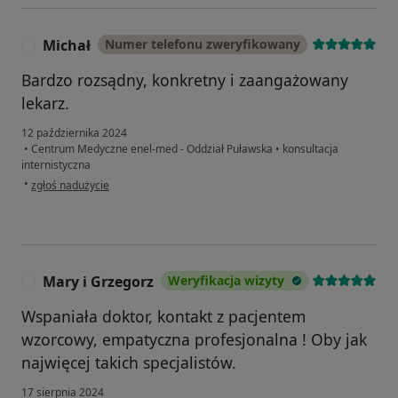
Michał
Numer telefonu zweryfikowany
M
Bardzo rozsądny, konkretny i zaangażowany
lekarz.
12 października 2024
•
Centrum Medyczne enel-med - Oddział Puławska
•
konsultacja
internistyczna
w opinii użytkownika Michał
•
zgłoś nadużycie
Mary i Grzegorz
Weryfikacja wizyty
M
Wspaniała doktor, kontakt z pacjentem
wzorcowy, empatyczna profesjonalna ! Oby jak
najwięcej takich specjalistów.
17 sierpnia 2024