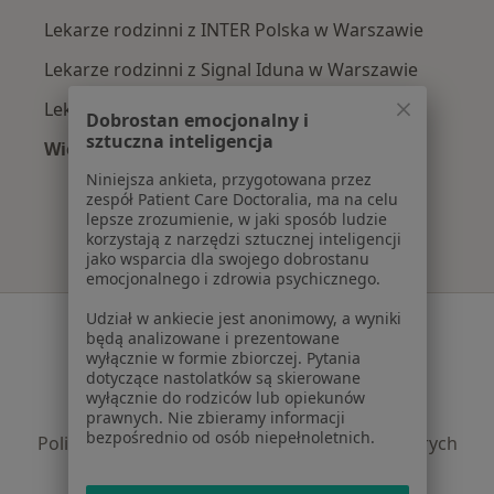
Lekarze rodzinni z INTER Polska w Warszawie
Lekarze rodzinni z Signal Iduna w Warszawie
Lekarze rodzinni z Compensa w Warszawie
Dobrostan emocjonalny i
sztuczna inteligencja
Więcej (15)
Więcej w kategorii: Najpopularniejsze ubezpi
Niniejsza ankieta, przygotowana przez
zespół Patient Care Doctoralia, ma na celu
lepsze zrozumienie, w jaki sposób ludzie
korzystają z narzędzi sztucznej inteligencji
jako wsparcia dla swojego dobrostanu
emocjonalnego i zdrowia psychicznego.
Udział w ankiecie jest anonimowy, a wyniki
Serwis
będą analizowane i prezentowane
wyłącznie w formie zbiorczej. Pytania
Regulamin
dotyczące nastolatków są skierowane
Polityka prywatności pacjentów
wyłącznie do rodziców lub opiekunów
Polityka prywatności profesjonalistów
prawnych. Nie zbieramy informacji
bezpośrednio od osób niepełnoletnich.
Polityka prywatności dla profesjonalistów, których
dane pozyskaliśmy samodzielnie