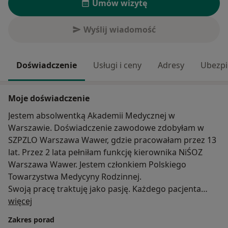
Umów wizytę
Wyślij wiadomość
Doświadczenie
Usługi i ceny
Adresy
Ubezpi
Moje doświadczenie
Jestem absolwentką Akademii Medycznej w
Warszawie. Doświadczenie zawodowe zdobyłam w
SZPZLO Warszawa Wawer, gdzie pracowałam przez 13
lat. Przez 2 lata pełniłam funkcję kierownika NiŚOZ
Warszawa Wawer. Jestem członkiem Polskiego
Towarzystwa Medycyny Rodzinnej.
Swoją pracę traktuję jako pasję. Każdego pacjenta
O mnie
traktuje indywidualnie i holistycznie.
więcej
Wolny czas spędzam z rodziną i psem. Uwielbiam
Zakres porad
gotować. Lubię dobrą książkę.