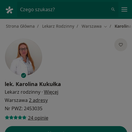
Me
Czego szukasz?
Strona Główna
Lekarz Rodzinny
Warszawa
Karolina
Zmień miasto
lek.
Karolina Kukułka
O specjalizacjach
Lekarz rodzinny
·
Więcej
Warszawa
2 adresy
Nr PWZ: 2453035
24 opinie