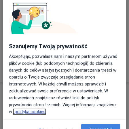
Usługi i ceny
Konsultacja internistyczna
Umów wizytę
Od 278 zł
Szczegóły
Kwalifikacja do szczepienia ochronnego
Szanujemy Twoją prywatność
166 zł
Szczegóły
Akceptując, pozwalasz nam i naszym partnerom używać
plików cookie (lub podobnych technologii) do zbierania
danych do celów statystycznych i dostarczania treści w
W jaki sposób ustalane są ceny?
oparciu o Twoje zwyczaje przeglądania stron
internetowych. W każdej chwili możesz sprawdzić i
zaktualizować swoje preferencje w ustawieniach. W
Adresy (2)
ustawieniach znajdziesz również linki do polityk
prywatności stron trzecich. Więcej informacji znajdziesz
Adres 1
Adres 2
w
polityka cookies
Centrum Medyczne enel-med - Oddział