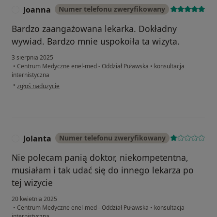
Joanna
Numer telefonu zweryfikowany
J
Bardzo zaangażowana lekarka. Dokładny
wywiad. Bardzo mnie uspokoiła ta wizyta.
3 sierpnia 2025
•
Centrum Medyczne enel-med - Oddział Puławska
•
konsultacja
internistyczna
w opinii użytkownika Joanna
•
zgłoś nadużycie
Jolanta
Numer telefonu zweryfikowany
J
Nie polecam panią doktor, niekompetentna,
musiałam i tak udać się do innego lekarza po
tej wizycie
20 kwietnia 2025
•
Centrum Medyczne enel-med - Oddział Puławska
•
konsultacja
internistyczna