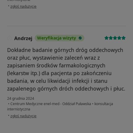
w opinii użytkownika Jolanta
•
zgłoś nadużycie
Andrzej
Weryfikacja wizyty
A
Dokładne badanie górnych dróg oddechowych
oraz płuc, wystawienie zaleceń wraz z
zapisaniem środków farmakologicznych
(lekarstw itp.) dla pacjenta po zakończeniu
badania, w celu likwidacji infekcji i stanu
zapalenego górnych dróch oddechowych i płuc.
24 grudnia 2024
•
Centrum Medyczne enel-med - Oddział Puławska
•
konsultacja
internistyczna
w opinii użytkownika Andrzej
•
zgłoś nadużycie