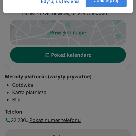
Zaakceptuj
Edytuj ustawienia
Puławska
Puławska 326,
Ursynów
, 02-819
Warszawa
Powiększ mapę
otwiera się w nowej karcie
Dostępność
Pokaż kalendarz
Metody płatności (wizyty prywatne)
Gotówka
Karta płatnicza
Blik
Telefon
22 230...
Pokaż numer telefonu