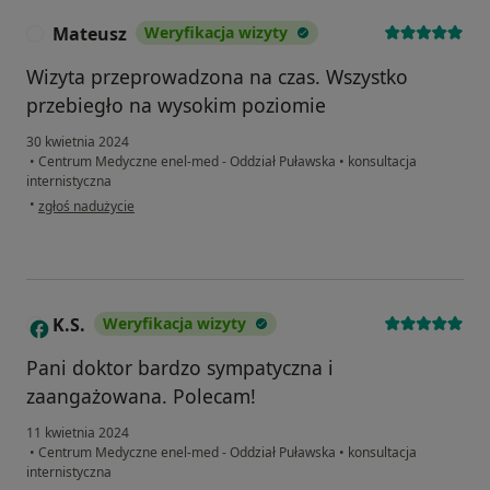
Mateusz
Weryfikacja wizyty
M
Wizyta przeprowadzona na czas. Wszystko
przebiegło na wysokim poziomie
30 kwietnia 2024
•
Centrum Medyczne enel-med - Oddział Puławska
•
konsultacja
internistyczna
w opinii użytkownika Mateusz
•
zgłoś nadużycie
K.S.
Weryfikacja wizyty
K
Pani doktor bardzo sympatyczna i
zaangażowana. Polecam!
11 kwietnia 2024
•
Centrum Medyczne enel-med - Oddział Puławska
•
konsultacja
internistyczna