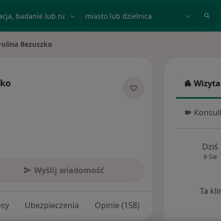
acja, badanie lub nazwisko
miasto lub dzielnica
rolina Bezuszko
iasto
zko
Wizyta
Wizyta w
 specjalizacjach
Konsult
Konsulta
Dziś
6 Sie
Wyślij wiadomość
Ta kl
esy
Ubezpieczenia
Opinie (158)