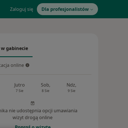
Zaloguj się
Dla profesjonalistów
 w gabinecie
 gabinecie
acja online
cja online
Jutro
Sob,
Ndz,
Pon,
Wt,
7 Sie
8 Sie
9 Sie
10 Sie
11 Si
inika nie udostępnia opcji umawiania
wizyt drogą online
Poproś o wizytę