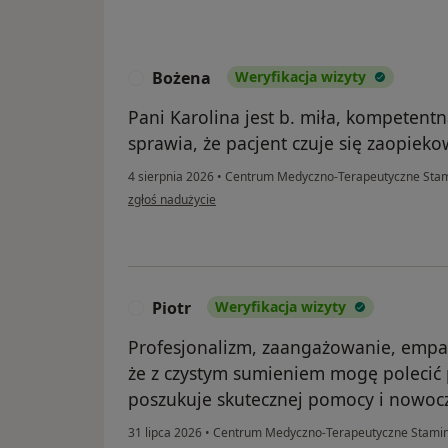
Bożena
Weryfikacja wizyty
B
Pani Karolina jest b. miła, kompetent
sprawia, że pacjent czuje się zaopiek
4 sierpnia 2026
•
Centrum Medyczno-Terapeutyczne Sta
w opinii użytkownika Bożena
zgłoś nadużycie
Piotr
Weryfikacja wizyty
P
Profesjonalizm, zaangażowanie, empat
że z czystym sumieniem mogę polecić 
poszukuje skutecznej pomocy i nowoc
31 lipca 2026
•
Centrum Medyczno-Terapeutyczne Stami