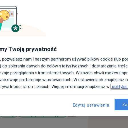
utycznego Stamina. Zdobywała
my Twoją prywatność
ilu
 pasją, którą stara się wykonywać z
, pozwalasz nam i naszym partnerom używać plików cookie (lub p
ie poświęca się pracy zarówno z
) do zbierania danych do celów statystycznych i dostarczania treśc
 ich stanu zdrowia. Uważa, że
zaje przeglądania stron internetowych. W każdej chwili możesz spr
zienie przyczyny dolegliwości oraz
wać swoje preferencje w ustawieniach. W ustawieniach znajdziesz ró
aktyki przeciwurazowej. Stawia na
prywatności stron trzecich. Więcej informacji znajdziesz w
polityka
tyczne ujęcie jego problemu.
Za
Edytuj ustawienia
a11y_sr_more_diseases
Urazy
Stany pooperacyjne
+25