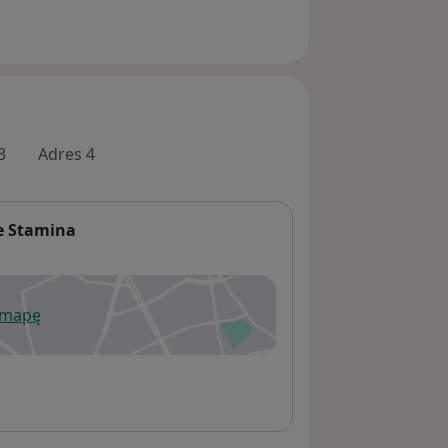
3
Adres 4
e Stamina
 mapę
wiera się w nowej karcie