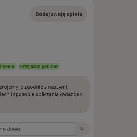
Dodaj swoją opinię
śnienia
Przyjazny gabinet
rujemy je zgodnie z naszymi
iach i sposobie obliczania gwiazdek
ięcej o opiniach
niach