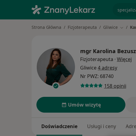
specjaliz
Strona Główna
Fizjoterapeuta
Gliwice
Ka
Zmień m
mgr
Karolina Bezus
O
Fizjoterapeuta
·
Więcej
Gliwice
4 adresy
Nr PWZ: 68740
158 opinii
Umów wizytę
Doświadczenie
Usługi i ceny
Adr