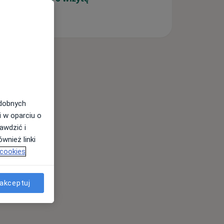
odobnych
i w oparciu o
awdzić i
wnież linki
 cookies
akceptuj