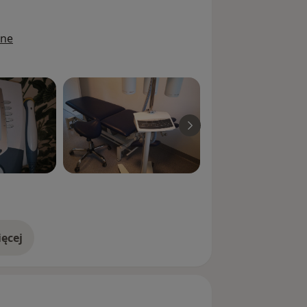
ine
ęcej
doświadczeniu