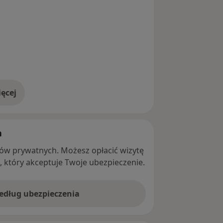
ęcej
adresie
h
ntów prywatnych. Możesz opłacić wizytę
ę, który akceptuje Twoje ubezpieczenie.
według ubezpieczenia