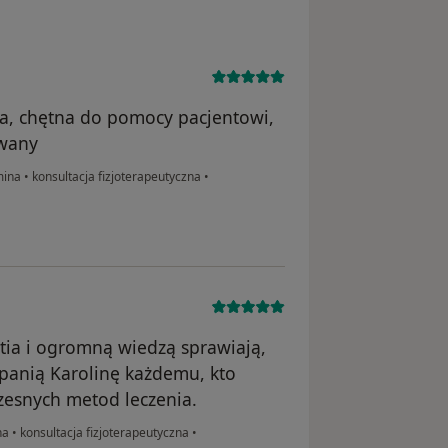
na, chętna do pomocy pacjentowi,
owany
mina
•
konsultacja fizjoterapeutyczna
•
ia i ogromną wiedzą sprawiają,
panią Karolinę każdemu, kto
zesnych metod leczenia.
na
•
konsultacja fizjoterapeutyczna
•