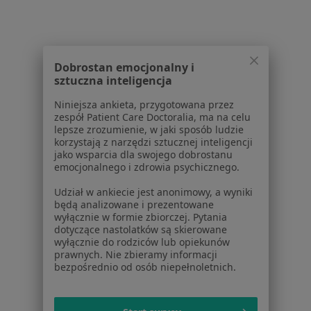
Pomoc
Aplikacje mobilne
Blog dla pacjentów
Dla profesjonalistów
Dobrostan emocjonalny i
sztuczna inteligencja
Cennik
Niniejsza ankieta, przygotowana przez
Dla lekarzy
zespół Patient Care Doctoralia, ma na celu
Dla placówek medycznych
lepsze zrozumienie, w jaki sposób ludzie
Noa Notes
korzystają z narzędzi sztucznej inteligencji
nowość
jako wsparcia dla swojego dobrostanu
Baza wiedzy
emocjonalnego i zdrowia psychicznego.
Centrum Pomocy dla Specjalisty
Udział w ankiecie jest anonimowy, a wyniki
Kontakt
będą analizowane i prezentowane
ZnanyLekarz - Strona główna
wyłącznie w formie zbiorczej. Pytania
dotyczące nastolatków są skierowane
ZnanyLekarz Sp. z o.o.
wyłącznie do rodziców lub opiekunów
ul. Kolejowa 5/7
prawnych. Nie zbieramy informacji
bezpośrednio od osób niepełnoletnich.
01-217 Warszawa, Polska
NIP: ⁠7010224868