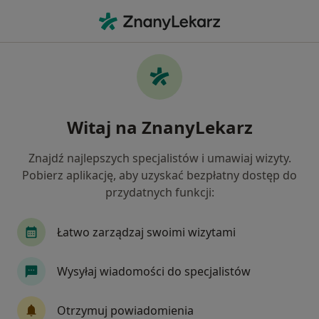
Me
Kardiolog • Toruń, kujawsko-pomorskie
Filtry
Ubezpieczenie:
POLMED
20 polecanych kardiologów w Toruniu z
Witaj na ZnanyLekarz
POLMED
Jak działają wyniki wyszukiwania
Znajdź najlepszych specjalistów i umawiaj wizyty.
Pobierz aplikację, aby uzyskać bezpłatny dostęp do
przydatnych funkcji:
Łatwo zarządzaj swoimi wizytami
Wysyłaj wiadomości do specjalistów
lek. Joanna Piniewska-Juraszek
Otrzymuj powiadomienia
·
Więcej
Kardiolog