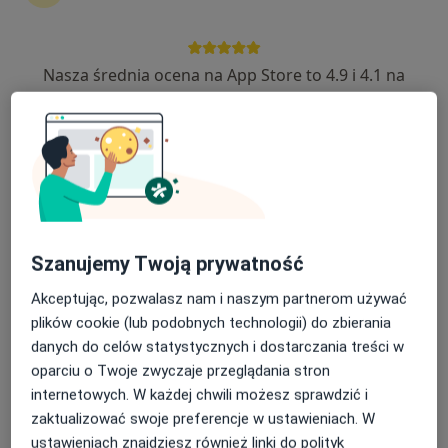
96 opinii
Szosa Lubicka 26, Toruń
•
Mapa
Nasza średnia ocena na App Store to 4.9 i 4.1 na
Medyk Dla Ciebie
Google Play Store
Akceptuje POLMED
Konsultacja kardiologiczna + EKG
270 zł
Specjalista nie oferuje umawiania online pod tym adresem.
Poproś o wizytę
Szanujemy Twoją prywatność
Akceptując, pozwalasz nam i naszym partnerom używać
plików cookie (lub podobnych technologii) do zbierania
danych do celów statystycznych i dostarczania treści w
oparciu o Twoje zwyczaje przeglądania stron
internetowych. W każdej chwili możesz sprawdzić i
zaktualizować swoje preferencje w ustawieniach. W
ustawieniach znajdziesz również linki do polityk