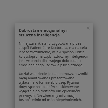
Specjalista nie oferuje umawiania online pod tym adresem.
Poproś o wizytę
Dobrostan emocjonalny i
1
2
sztuczna inteligencja
Niniejsza ankieta, przygotowana przez
Powiązane wyszukiwania
zespół Patient Care Doctoralia, ma na celu
lepsze zrozumienie, w jaki sposób ludzie
W pobliżu Torunia
korzystają z narzędzi sztucznej inteligencji
jako wsparcia dla swojego dobrostanu
Hipercholesterolemia w Bydgoszczy
emocjonalnego i zdrowia psychicznego.
Hipercholesterolemia w Osielsku
Udział w ankiecie jest anonimowy, a wyniki
będą analizowane i prezentowane
Hipercholesterolemia w Chełmnie
wyłącznie w formie zbiorczej. Pytania
dotyczące nastolatków są skierowane
Hipercholesterolemia w Inowrocławiu
wyłącznie do rodziców lub opiekunów
prawnych. Nie zbieramy informacji
Hipercholesterolemia w Świeciu
bezpośrednio od osób niepełnoletnich.
Więcej (2)