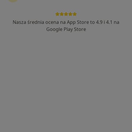
Nasza średnia ocena na App Store to 4.9 i 4.1 na
mgr Marta Urbańska
Google Play Store
·
Więcej
Dietetyk
182 opinie
Adres
Online
Tadeusza Kościuszki 19/4, Toruń
•
Mapa
Klinika Diet
Konsultacja dietetyczna
190 zł
Specjalista nie oferuje umawiania online pod tym adresem.
Poproś o wizytę