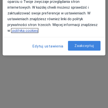
oparciu o Twoje zwyczaje przeglądania stron
Poproś o wizytę
internetowych. W każdej chwili możesz sprawdzić i
zaktualizować swoje preferencje w ustawieniach. W
ustawieniach znajdziesz również linki do polityk
prywatności stron trzecich. Więcej informacji znajdziesz
w
polityka cookies
Zaakceptuj
Edytuj ustawienia
lek. Weronika Błaszczyk
·
Więcej
Lekarz rodzinny
47 opinii
Adres 1
Adres 2
Online
Szosa Lubicka 26, Toruń
•
Mapa
Medyk Dla Ciebie