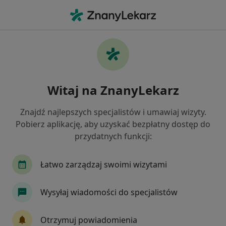
Me
Hipercholesterolemia • Toruń, kujawsko-pomorskie
Filtry
• 1
Ubezpieczenie
Map
Hipercholesterolemia specjaliści w Toruniu
Witaj na ZnanyLekarz
Jak działają wyniki wyszukiwania
Znajdź najlepszych specjalistów i umawiaj wizyty.
Pobierz aplikację, aby uzyskać bezpłatny dostęp do
Jakiego specjalisty szukasz?
przydatnych funkcji:
Dietetyk
Kardiolog
Neurolog
Interni
Łatwo zarządzaj swoimi wizytami
Wysyłaj wiadomości do specjalistów
Otrzymuj powiadomienia