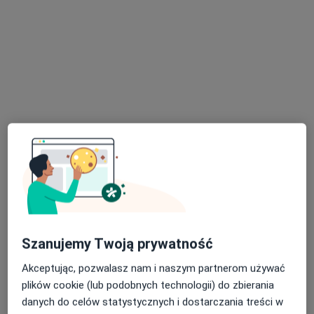
lek. Bartosz Boroński
·
Więcej
W trakcie specjalizacji (Nefrolog)
21 opinii
Adres 1
Adres 2
Mickiewicza 134A, Toruń
•
Mapa
Szanujemy Twoją prywatność
Polskie Centra Medyczne
Akceptując, pozwalasz nam i naszym partnerom używać
Konsultacja nefrologiczna
200 zł
plików cookie (lub podobnych technologii) do zbierania
Specjalista nie oferuje umawiania online pod tym adresem.
danych do celów statystycznych i dostarczania treści w