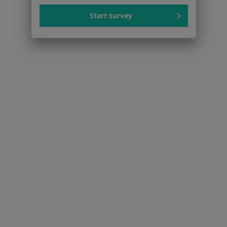
Więcej w kategorii: W pobliżu Torunia
Start survey
Schorzenia w Toruniu
Nadciśnienie tętnicze w Toruniu
Cukrzyca w Toruniu
Choroby serca w Toruniu
Niewydolność serca w Toruniu
Choroba niedokrwienna serca w Toruniu
Więcej (15)
Więcej w kategorii: Schorzenia w Toruniu
Hipercholesterolemia Specjaliści W Toruniu