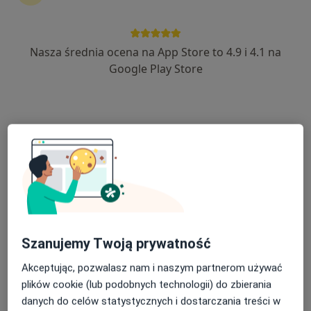
563 opinie
Mickiewicza 134A, Toruń
•
Mapa
Nasza średnia ocena na App Store to 4.9 i 4.1 na
Polskie Centra Medyczne
Google Play Store
Akceptuje POLMED
Konsultacja neurologiczna
300 zł
Specjalista nie oferuje umawiania online pod tym adresem.
Poproś o wizytę
Szanujemy Twoją prywatność
Akceptując, pozwalasz nam i naszym partnerom używać
plików cookie (lub podobnych technologii) do zbierania
danych do celów statystycznych i dostarczania treści w