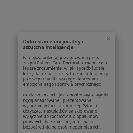
Lekarze
Placówki medyczne
Pytania i odpowiedzi
Usługi i zabiegi
Choroby
Pomoc
Dobrostan emocjonalny i
sztuczna inteligencja
Aplikacje mobilne
Blog dla pacjentów
Niniejsza ankieta, przygotowana przez
zespół Patient Care Doctoralia, ma na celu
Dla profesjonalistów
lepsze zrozumienie, w jaki sposób ludzie
korzystają z narzędzi sztucznej inteligencji
Cennik
jako wsparcia dla swojego dobrostanu
emocjonalnego i zdrowia psychicznego.
Dla lekarzy
Dla placówek medycznych
Udział w ankiecie jest anonimowy, a wyniki
Noa Notes
nowość
będą analizowane i prezentowane
wyłącznie w formie zbiorczej. Pytania
Baza wiedzy
dotyczące nastolatków są skierowane
Centrum Pomocy dla Specjalisty
wyłącznie do rodziców lub opiekunów
prawnych. Nie zbieramy informacji
Kontakt
bezpośrednio od osób niepełnoletnich.
ZnanyLekarz - Strona główna