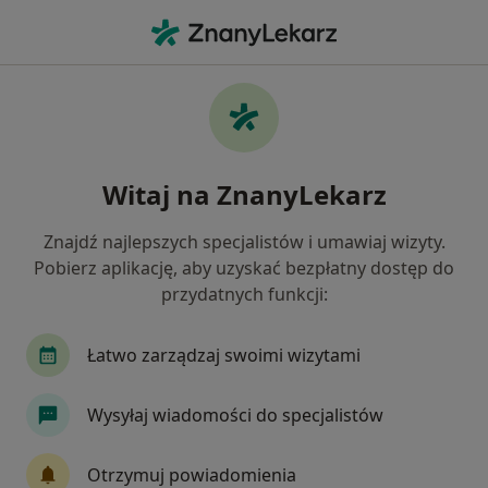
Me
Neurolog • Toruń, kujawsko-pomorskie
Filtry
Ubezpieczenie:
POLMED
20 polecanych neurologów w Toruniu z
Witaj na ZnanyLekarz
POLMED
Jak działają wyniki wyszukiwania
Znajdź najlepszych specjalistów i umawiaj wizyty.
Pobierz aplikację, aby uzyskać bezpłatny dostęp do
przydatnych funkcji:
Łatwo zarządzaj swoimi wizytami
Wysyłaj wiadomości do specjalistów
lek. Remigiusz Sokołowski
Otrzymuj powiadomienia
·
Więcej
W trakcie specjalizacji (Neurolog)