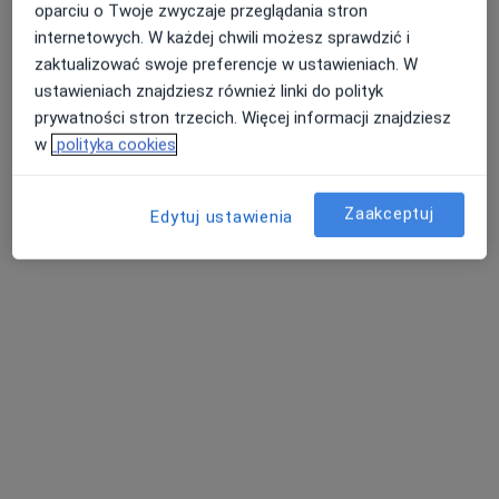
Katarzyna Kalka-Kulwicka
oparciu o Twoje zwyczaje przeglądania stron
·
Więcej
Neurolog
internetowych. W każdej chwili możesz sprawdzić i
100 opinii
zaktualizować swoje preferencje w ustawieniach. W
ustawieniach znajdziesz również linki do polityk
Szosa Lubicka 26, Toruń
•
Mapa
prywatności stron trzecich. Więcej informacji znajdziesz
Medyk Dla Ciebie
w
polityka cookies
Akceptuje POLMED
Konsultacja neurologiczna
270 zł
Zaakceptuj
Edytuj ustawienia
Specjalista nie oferuje umawiania online pod tym adresem.
Poproś o wizytę