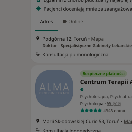
Egzamin z chorób płuc zdany najlepiej 
Pacjenci doceniają mnie za zaangażowa
Adres
Online
Podgórna 12, Toruń
•
Mapa
Doktor - Specjalistyczne Gabinety Lekarskie
Konsultacja pulmonologiczna
Bezpieczne płatności
Centrum Terapii
Psychoterapia, Psychiatria
·
Więcej
Psychologia
4348 opinii
Marii Skłodowskiej-Curie 53, Toruń
•
Ma
Konsultacja logopedyczna