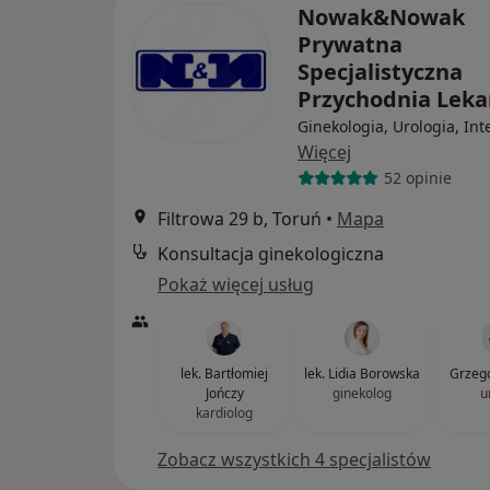
Nowak&Nowak
Prywatna
Specjalistyczna
Przychodnia Lek
Ginekologia, Urologia, Int
Więcej
52 opinie
Filtrowa 29 b, Toruń
•
Mapa
Konsultacja ginekologiczna
Pokaż więcej usług
lek. Bartłomiej
lek. Lidia Borowska
Grzeg
Jończy
ginekolog
u
kardiolog
Zobacz wszystkich 4 specjalistów