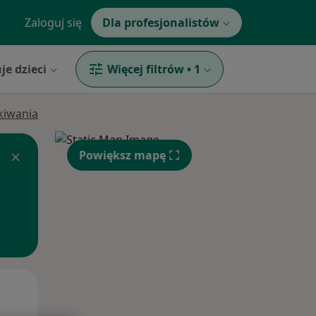
Zaloguj się
Dla profesjonalistów
je dzieci
Więcej filtrów
•
1
ukiwania
Powiększ mapę
Pon,
Wt,
Śr,
10 Sie
11 Sie
12 Sie