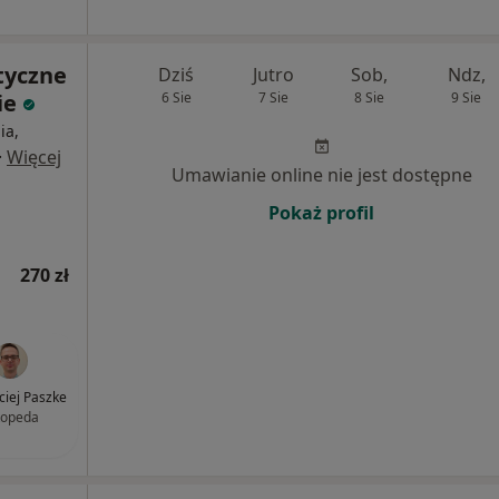
styczne
Dziś
Jutro
Sob,
Ndz,
ie
6 Sie
7 Sie
8 Sie
9 Sie
ia,
·
Więcej
Umawianie online nie jest dostępne
Pokaż profil
270 zł
ciej Paszke
topeda