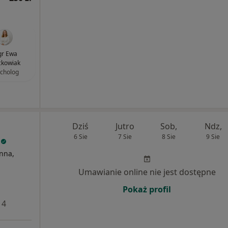
r Ewa
ckowiak
cholog
Dziś
Jutro
Sob,
Ndz,
6 Sie
7 Sie
8 Sie
9 Sie
e
nna,
Umawianie online nie jest dostępne
Pokaż profil
 4