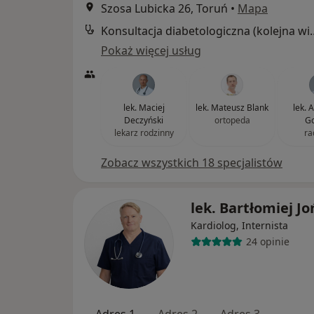
Szosa Lubicka 26, Toruń
•
Mapa
Konsultacja diabetol
Pokaż więcej usług
lek. Maciej
lek. Mateusz Blank
lek. 
Deczyński
ortopeda
Go
lekarz rodzinny
ra
Zobacz wszystkich 18 specjalistów
lek. Bartłomiej Jo
Kardiolog, Internista
24 opinie
Adres 1
Adres 2
Adres 3