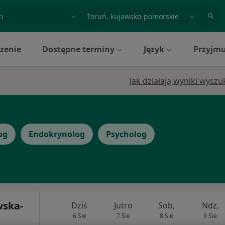
acja, badanie lub nazwisko
miasto lub dzielnica
zenie
Dostępne terminy
Język
Przyjmu
Jak działają wyniki wysz
og
Endokrynolog
Psycholog
wska-
Dziś
Jutro
Sob,
Ndz,
6 Sie
7 Sie
8 Sie
9 Sie