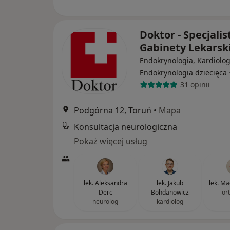
Doktor - Specjali
Gabinety Lekarsk
Endokrynologia, Kardiolog
Endokrynologia dziecięca
31 opinii
Podgórna 12, Toruń
•
Mapa
Konsultacja neurologiczna
Pokaż więcej usług
lek. Aleksandra
lek. Jakub
lek. Ma
Derc
Bohdanowicz
or
neurolog
kardiolog