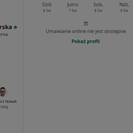
Dziś
Jutro
Sob,
Ndz,
6 Sie
7 Sie
8 Sie
9 Sie
arska
Umawianie online nie jest dostępne
·
erna
Pokaż profil
orz Nowak
rolog