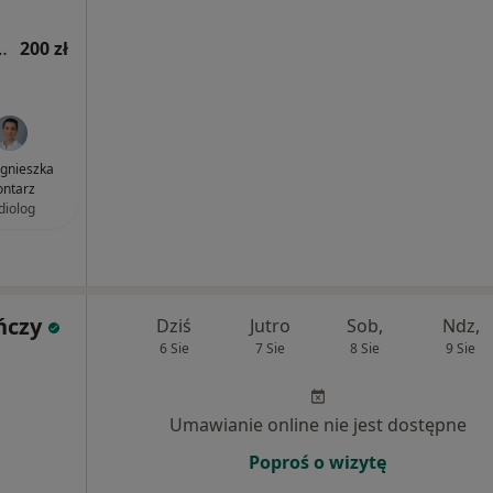
ogiczna (kolejna wizyta)
200 zł
Agnieszka
ntarz
diolog
ńczy
Dziś
Jutro
Sob,
Ndz,
6 Sie
7 Sie
8 Sie
9 Sie
Umawianie online nie jest dostępne
Poproś o wizytę