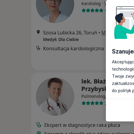
·
Więcej
Kardiolog
95 opinii
Szosa Lubicka 26, Toruń
•
Mapa
Medyk Dla Ciebie
Konsultacja kardiologiczna + EKG
Szanuje
Akceptując
technologii
Twoje zwyc
lek. Błażej
zaktualizo
Przybysławski
do polityk 
·
W
Pulmonolog, Internista
267 opinii
Ekspert w diagnostyce raka płuca