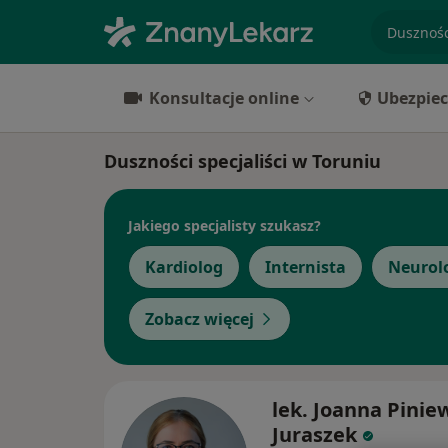
specjaliz
Konsultacje online
Ubezpiec
Duszności specjaliści w Toruniu
Jakiego specjalisty szukasz?
Kardiolog
Internista
Neurol
Zobacz więcej
lek. Joanna Pinie
Juraszek