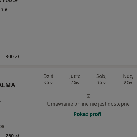
w Polsce
nie
300 zł
Dziś
Jutro
Sob,
Ndz,
6 Sie
7 Sie
8 Sie
9 Sie
 ALMA
,
Umawianie online nie jest dostępne
Pokaż profil
pa
250 zł