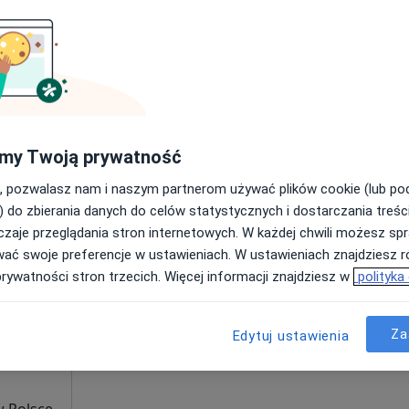
Umawianie online nie jest dostępne
Poproś o wizytę
270 zł
my Twoją prywatność
, pozwalasz nam i naszym partnerom używać plików cookie (lub p
) do zbierania danych do celów statystycznych i dostarczania treśc
zaje przeglądania stron internetowych. W każdej chwili możesz spr
Dziś
Jutro
Sob,
Ndz,
wać swoje preferencje w ustawieniach. W ustawieniach znajdziesz ró
6 Sie
7 Sie
8 Sie
9 Sie
prywatności stron trzecich. Więcej informacji znajdziesz w
polityka
ięcej
Umawianie online nie jest dostępne
Za
Edytuj ustawienia
Pokaż numer