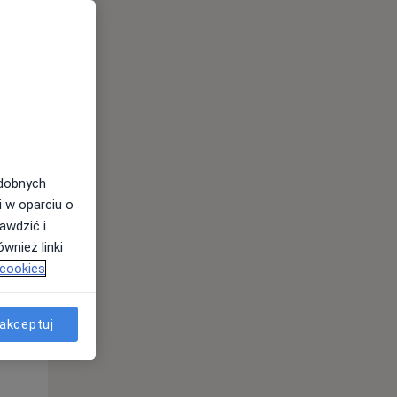
odobnych
i w oparciu o
awdzić i
Pon,
Wt,
Śr,
wnież linki
10 Sie
11 Sie
12 Sie
 cookies
akceptuj