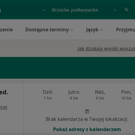
acja, badanie lub nazwisko
miasto lub dzielnica
zenie
Dostępne terminy
Język
Przyjmu
Jak działają wyniki wysz
ed.
Dziś
Jutro
Ndz,
Pon,
7 Sie
8 Sie
9 Sie
10 Sie
cej
Brak kalendarza w Twojej lokalizacji.
Pokaż adresy z kalendarzem