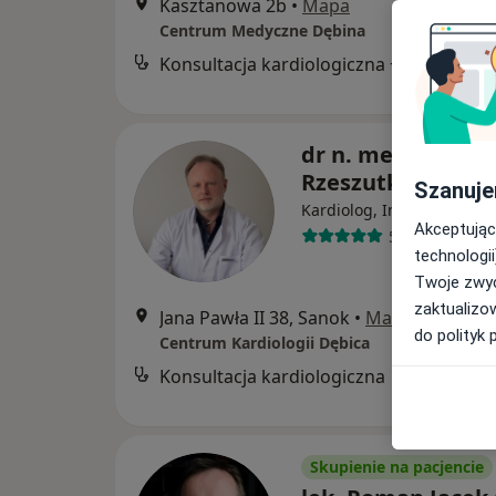
Kasztanowa 2b
•
Mapa
Centrum Medyczne Dębina
Konsultacja kardiologiczna + EKG
dr n. med. Marcin
Rzeszutko
Szanuje
·
Wię
Kardiolog, Internista
Akceptując
52 opinie
technologii
Twoje zwyc
zaktualizo
Jana Pawła II 38, Sanok
•
Mapa
do polityk 
Centrum Kardiologii Dębica
Konsultacja kardiologiczna
B
Skupienie na pacjencie