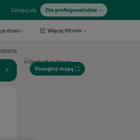
Zaloguj się
Dla profesjonalistów
je dzieci
Więcej filtrów
ukiwania
Powiększ mapę
Wt,
Śr,
Czw,
11 Sie
12 Sie
13 Sie