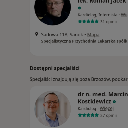
lek. Roman Jacek
·
Wię
Kardiolog, Internista
31 opinii
Sadowa 11A, Sanok
•
Mapa
Dostępni specjaliści
Specjaliści znajdują się poza Brzozów, podk
dr n. med. Marcin
Kostkiewicz
·
Więcej
Kardiolog
27 opinii