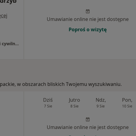
 Grzyb
cej
Umawianie online nie jest dostępne
Poproś o wizytę
Specjalistyczna Przychodnia Lekarska spółki cywilnej Sanmed w Sanoku
arpackie, w obszarach bliskich Twojemu wyszukiwaniu.
Dziś
Jutro
Ndz,
Pon,
7 Sie
8 Sie
9 Sie
10 Sie
Umawianie online nie jest dostępne