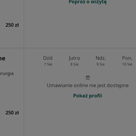
Poproś o wizytę
250 zł
ne
Dziś
Jutro
Ndz,
Pon,
7 Sie
8 Sie
9 Sie
10 Sie
irurgia
Umawianie online nie jest dostępne
Pokaż profil
250 zł