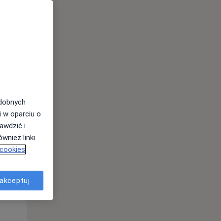
Wt,
Śr,
Czw,
11 Sie
12 Sie
13 Sie
odobnych
i w oparciu o
awdzić i
wnież linki
 cookies
akceptuj
Wt,
Śr,
Czw,
11 Sie
12 Sie
13 Sie