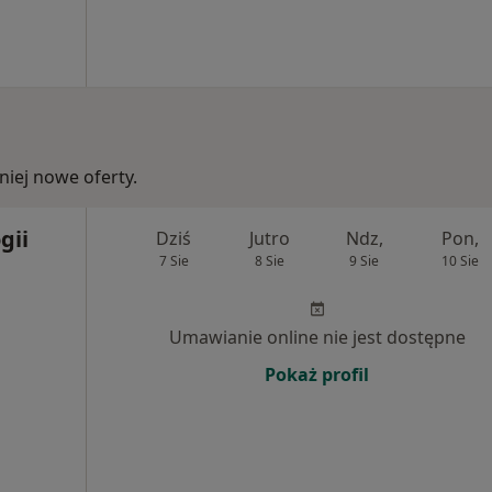
iej nowe oferty.
gii
Dziś
Jutro
Ndz,
Pon,
7 Sie
8 Sie
9 Sie
10 Sie
Umawianie online nie jest dostępne
Pokaż profil