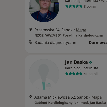
·
Wię
Kardiolog, Internista
8 opinii
Przemyska 24, Sanok
•
Mapa
NZOZ "AWIMED" Poradnia Kardiologiczna
Badania diagnostyczne
Darmowa
Jan Baska
Kardiolog, Internista
41 opinii
Adama Mickiewicza 52, Sanok
•
Mapa
Gabinet Kardiologiczny lek. med. Jan Baska