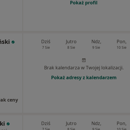
Pokaż profil
ński
Dziś
Jutro
Ndz,
Pon,
7 Sie
8 Sie
9 Sie
10 Sie
Brak kalendarza w Twojej lokalizacji.
Pokaż adresy z kalendarzem
rak ceny
ki
Dziś
Jutro
Ndz,
Pon,
7 Sie
8 Sie
9 Sie
10 Sie