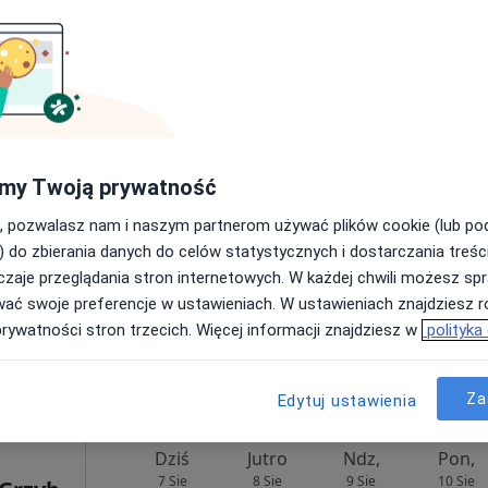
350 zł
Dziś
Jutro
Ndz,
Pon,
7 Sie
8 Sie
9 Sie
10 Sie
my Twoją prywatność
cej
, pozwalasz nam i naszym partnerom używać plików cookie (lub p
Brak kalendarza w Twojej lokalizacji.
) do zbierania danych do celów statystycznych i dostarczania treśc
zaje przeglądania stron internetowych. W każdej chwili możesz spr
Pokaż adresy z kalendarzem
wać swoje preferencje w ustawieniach. W ustawieniach znajdziesz ró
prywatności stron trzecich. Więcej informacji znajdziesz w
polityka
rak ceny
Za
Edytuj ustawienia
Dziś
Jutro
Ndz,
Pon,
7 Sie
8 Sie
9 Sie
10 Sie