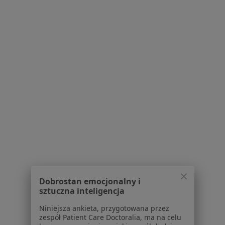
Specjaliści w ramach Enel-med
Interniści z Enel-med w Gliwicach
Neurolodzy z Enel-med w Gliwicach
Pediatrzy z Enel-med w Gliwicach
Dermatolodzy z Enel-med w Gliwicach
Ginekolodzy z Enel-med w Gliwicach
Więcej (11)
Więcej w kategorii: Specjaliści w ramach Enel
Najczęście leczone choroby
Depresja Gliwice
Dobrostan emocjonalny i
Zaburzenia lękowe Gliwice
sztuczna inteligencja
Zaburzenia emocjonalne Gliwice
Niniejsza ankieta, przygotowana przez
zespół Patient Care Doctoralia, ma na celu
Kryzys emocjonalny Gliwice