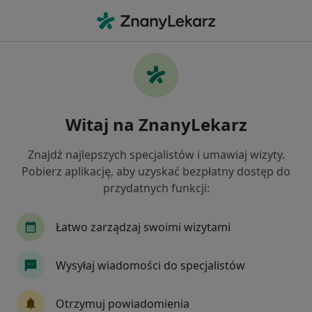
Me
Psycholog • Gliwice, śląskie
Filtry
Ubezpieczenie:
enel-med
20 polecanych psychologów w Gliwicach z
Witaj na ZnanyLekarz
Enel-med
Jak działają wyniki wyszukiwania
Znajdź najlepszych specjalistów i umawiaj wizyty.
Pobierz aplikację, aby uzyskać bezpłatny dostęp do
przydatnych funkcji:
Łatwo zarządzaj swoimi wizytami
Wysyłaj wiadomości do specjalistów
Bezpieczne płatności
Otrzymuj powiadomienia