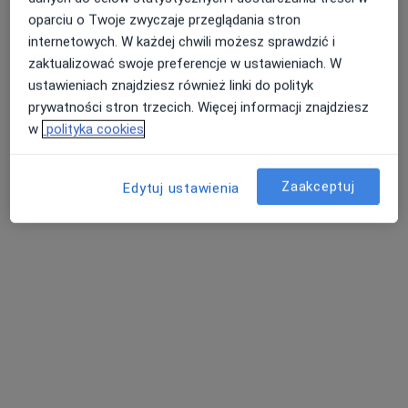
Specjalista nie oferuje umawiania online pod tym adresem.
oparciu o Twoje zwyczaje przeglądania stron
internetowych. W każdej chwili możesz sprawdzić i
Poproś o wizytę
zaktualizować swoje preferencje w ustawieniach. W
ustawieniach znajdziesz również linki do polityk
prywatności stron trzecich. Więcej informacji znajdziesz
w
polityka cookies
Zaakceptuj
Edytuj ustawienia
Bezpieczne płatności
mgr Marta Ambroziak
·
Więcej
Psycholog, Psychotraumatolog
21 opinii
Akceptuje enel-med
Konsultacja psychologiczna
220 zł