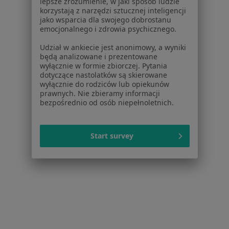
lepsze zrozumienie, w jaki sposób ludzie
korzystają z narzędzi sztucznej inteligencji
Zaburzenia nastroju Gliwice
jako wsparcia dla swojego dobrostanu
emocjonalnego i zdrowia psychicznego.
Więcej (15)
Więcej w kategorii: Najczęście leczone chorob
Udział w ankiecie jest anonimowy, a wyniki
będą analizowane i prezentowane
wyłącznie w formie zbiorczej. Pytania
dotyczące nastolatków są skierowane
Strona Główna
Psycholog
Gliwice
Enel-Med
Zmień miasto
Zmień miasto
Zmień
wyłącznie do rodziców lub opiekunów
prawnych. Nie zbieramy informacji
bezpośrednio od osób niepełnoletnich.
Start survey
Serwis
Regulamin
Polityka prywatności pacjentów
Polityka prywatności profesjonalistów
Polityka prywatności dla profesjonalistów, których
dane pozyskaliśmy samodzielnie