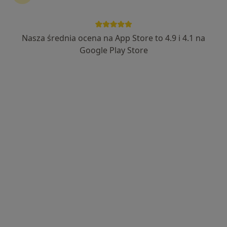
mgr Milena Łazarska
·
Więcej
Psycholog, Biegły sądowy
86 opinii
Nasza średnia ocena na App Store to 4.9 i 4.1 na
Sienkiewicza 43, Radzionków
•
Mapa
Google Play Store
Centrum Medyczne Medici
Akceptuje enel-med
Konsultacja psychologiczna
200 zł
Specjalista nie oferuje umawiania online pod tym adresem.
Poproś o wizytę