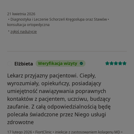
21 kwietnia 2026
•
Diagnostyka i Leczenie Schorzeń Kręgosłupa oraz Stawów
•
konsultacja ortopedyczna
w opinii użytkownika JÓZEF
•
zgłoś nadużycie
Elżbieta
Weryfikacja wizyty
E
Lekarz przyjazny pacjentowi. Ciepły,
wyrozumiały, opiekuńczy, posiadający
umiejętność nawiązywania poprawnych
kontaktów z pacjentem, uczciwu, budzący
zaufanie. Z całą odpowiedzialnością będę
polecała świadczone przez Niego usługi
zdrowotne
17 lutego 2026
•
FiortClinic
•
iniekcje z zastosowaniem kolagenu MD
•