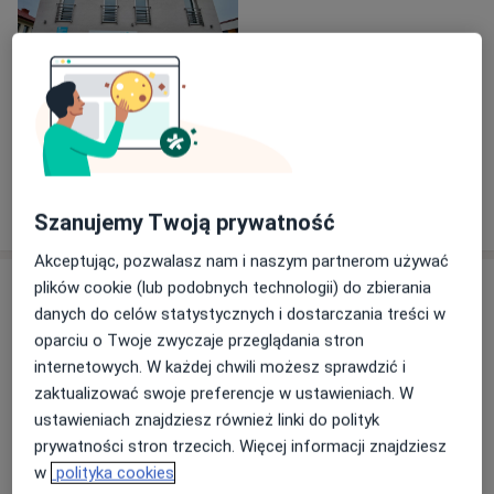
zakresu schorzeń kręgosłupa na konferencjach,
sympozjach oraz zjazdach naukowych. -
Przewodniczący Komitetu Organizacyjnego oraz
Członek Komitetu Naukowego I, II, III, IV, V i VI
Ogólnopolskiej Konferencji Rehabilitacji,
Zobacz galerię (1)
(Neuro)Ortopedii i Komunikacji Medycznej. Zakres
wykonywanych procedur medycznych: - diagnostyka
zespołu bólowego kręgosłupa, - zastosowanie m.in.
Pokaż więcej
o doświadczeniu
mezoterapii w zespołach bólowych kręgosłupa,
Szanujemy Twoją prywatność
narządu ruchu. - leczenie operacyjne w zakresie
Akceptując, pozwalasz nam i naszym partnerom używać
kręgosłupa: termolezja / wertebroplastyka / operacje
Usługi i ceny
plików cookie (lub podobnych technologii) do zbierania
nerwów obwodowych / inne. - zastosowanie
danych do celów statystycznych i dostarczania treści w
specjalistycznej fizjoterapii w zespołach bólowych
Konsultacja ortopedyczna
oparciu o Twoje zwyczaje przeglądania stron
kręgosłupa (ścisła współpraca lekarz-fizjoterapeuta), -
300 zł
Szczegóły
internetowych. W każdej chwili możesz sprawdzić i
diagnostyka schorzeń narządu ruchu, szczególnie
zaktualizować swoje preferencje w ustawieniach. W
choroby zwyrodnieniowej, - iniekcje dostawowe. -
Iniekcje dostawowe
ustawieniach znajdziesz również linki do polityk
iniekcje około stawowe. - zastosowanie mezoterapii w
Szczegóły
prywatności stron trzecich. Więcej informacji znajdziesz
schorzeniach narządu ruchu, - konsultacje
w
polityka cookies
ortopedyczne.