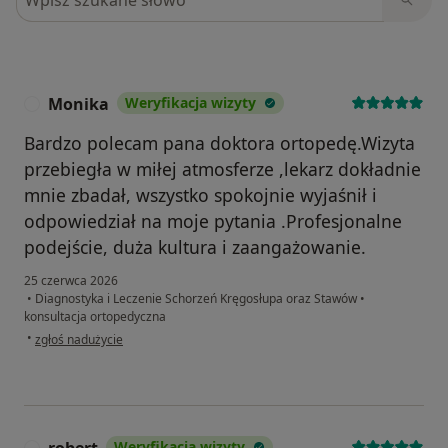
Monika
Weryfikacja wizyty
M
Bardzo polecam pana doktora ortopedę.Wizyta
przebiegła w miłej atmosferze ,lekarz dokładnie
mnie zbadał, wszystko spokojnie wyjaśnił i
odpowiedział na moje pytania .Profesjonalne
podejście, duża kultura i zaangażowanie.
25 czerwca 2026
•
Diagnostyka i Leczenie Schorzeń Kręgosłupa oraz Stawów
•
konsultacja ortopedyczna
w opinii użytkownika Monika
•
zgłoś nadużycie
robert
Weryfikacja wizyty
R