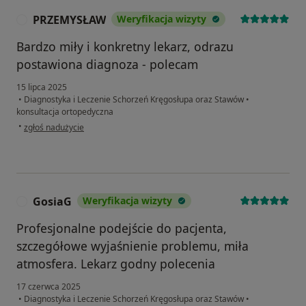
PRZEMYSŁAW
Weryfikacja wizyty
P
Bardzo miły i konkretny lekarz, odrazu
postawiona diagnoza - polecam
15 lipca 2025
•
Diagnostyka i Leczenie Schorzeń Kręgosłupa oraz Stawów
•
konsultacja ortopedyczna
w opinii użytkownika PRZEMYSŁAW
•
zgłoś nadużycie
GosiaG
Weryfikacja wizyty
G
Profesjonalne podejście do pacjenta,
szczegółowe wyjaśnienie problemu, miła
atmosfera. Lekarz godny polecenia
17 czerwca 2025
•
Diagnostyka i Leczenie Schorzeń Kręgosłupa oraz Stawów
•