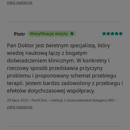
w opinii użytkownika Małgorzata
zgłoś nadużycie
Piotr
Weryfikacja wizyty
P
Pan Doktor jest świetnym specjalistą, który
wiedzę naukową łączy z bogatym
doświadczeniem klinicznym. W konkretny i
rzeczowy sposób przedstawia przyczyny
problemu i proponowany schemat przebiegu
terapii. Jestem bardzo zadowolony z przebiegu i
efektów dotychczasowej współpracy.
29 lipca 2025
•
FiortClinic
•
iniekcje z zastosowaniem kolagenu MD
•
w opinii użytkownika Piotr
zgłoś nadużycie