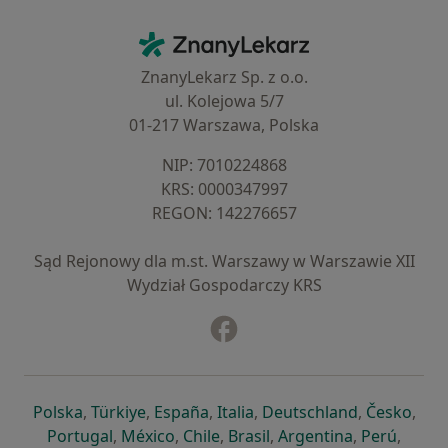
Kontakt
ZnanyLekarz - Strona główna
ZnanyLekarz Sp. z o.o.
ul. Kolejowa 5/7
01-217 Warszawa, Polska
NIP: ⁠7010224868
KRS: ⁠0000347997
REGON: ⁠142276657
Sąd Rejonowy dla m.st. Warszawy w Warszawie XII
Wydział Gospodarczy KRS
Facebook
otwiera się w nowej karcie
otwiera się w nowej karcie
otwiera się w nowej karcie
otwiera się w nowej karcie
otwiera się w nowej karci
otwiera się
otwi
Polska
,
Türkiye
,
España
,
Italia
,
Deutschland
,
Česko
,
otwiera się w nowej karcie
otwiera się w nowej karcie
otwiera się w nowej karcie
otwiera się w nowej kar
otwiera się 
otwier
Portugal
,
México
,
Chile
,
Brasil
,
Argentina
,
Perú
,