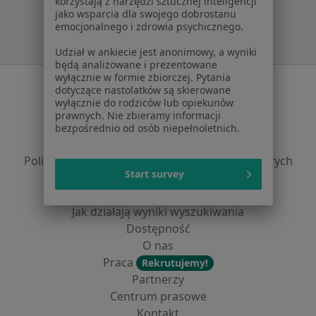
korzystają z narzędzi sztucznej inteligencji
jako wsparcia dla swojego dobrostanu
emocjonalnego i zdrowia psychicznego.
Udział w ankiecie jest anonimowy, a wyniki
będą analizowane i prezentowane
wyłącznie w formie zbiorczej. Pytania
Serwis
dotyczące nastolatków są skierowane
wyłącznie do rodziców lub opiekunów
Regulamin
prawnych. Nie zbieramy informacji
Polityka prywatności pacjentów
bezpośrednio od osób niepełnoletnich.
Polityka prywatności profesjonalistów
Polityka prywatności dla profesjonalistów, których
Start survey
dane pozyskaliśmy samodzielnie
Polityka cookies
Jak działają wyniki wyszukiwania
Dostępność
O nas
Praca
Rekrutujemy!
Partnerzy
Centrum prasowe
Kontakt