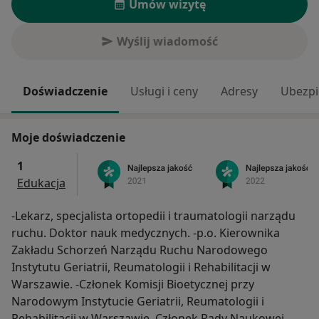
Umów wizytę
Wyślij wiadomość
Doświadczenie
Usługi i ceny
Adresy
Ubezpi
Moje doświadczenie
1
Edukacja
-Lekarz, specjalista ortopedii i traumatologii narządu
ruchu. Doktor nauk medycznych. -p.o. Kierownika
Zakładu Schorzeń Narządu Ruchu Narodowego
Instytutu Geriatrii, Reumatologii i Rehabilitacji w
Warszawie. -Członek Komisji Bioetycznej przy
Narodowym Instytucie Geriatrii, Reumatologii i
Rehabilitacji w Warszawie. Członek Rady Naukowej