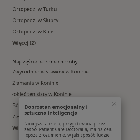
Ortopedzi w Turku
Ortopedzi w Słupcy
Ortopedzi w Kole
Więcej (2)
Więcej w kategorii: W pobliżu Konina
Najczęście leczone choroby
Zwyrodnienie stawów w Koninie
Złamania w Koninie
łokieć tenisisty w Koninie
Ból kolana w Koninie
Dobrostan emocjonalny i
sztuczna inteligencja
Zespół cieśni nadgarstka w Koninie
Niniejsza ankieta, przygotowana przez
Więcej (15)
zespół Patient Care Doctoralia, ma na celu
Więcej w kategorii: Najczęście leczone chorob
lepsze zrozumienie, w jaki sposób ludzie