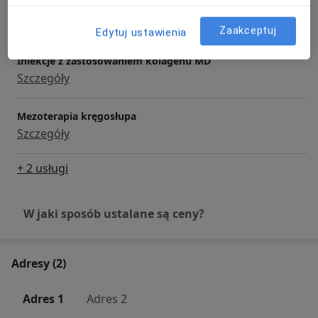
Iniekcje z kwasu hialuronowego
Szczegóły
Zaakceptuj
Edytuj ustawienia
Iniekcje z zastosowaniem kolagenu MD
Szczegóły
Mezoterapia kręgosłupa
Szczegóły
+ 2 usługi
W jaki sposób ustalane są ceny?
Adresy (2)
Adres 1
Adres 2