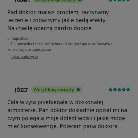
Pad doktor znalazł problem, zaczynamy
leczenie i zobaczymy jakie będą efekty.
Na chwilę obecną bardzo dobrze.
5 maja 2026
•
Diagnostyka i Leczenie Schorzeń Kręgosłupa oraz Stawów
•
konsultacja ortopedyczna
w opinii użytkownika robert
•
zgłoś nadużycie
JÓZEF
Weryfikacja wizyty
J
Cała wizyta przebiegała w doskonałej
atmosferze. Pan doktor dokładnie opisał mi na
czym polegają moje dolegliwości i jakie mogę
mieć konsekwencje. Polecam pana doktora