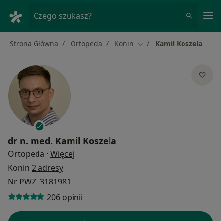
Me
Czego szukasz?
Strona Główna
Ortopeda
Konin
Kamil Koszela
Zmień miasto
dr n. med.
Kamil Koszela
O specjalizacjach
Ortopeda
·
Więcej
Konin
2 adresy
Nr PWZ: 3181981
206 opinii