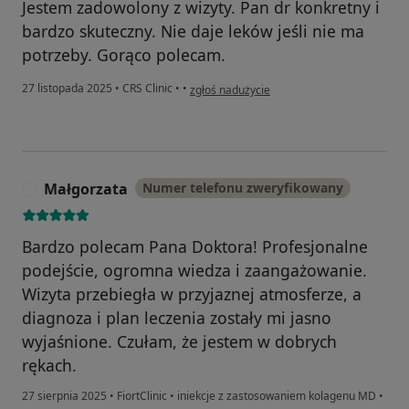
Jestem zadowolony z wizyty. Pan dr konkretny i
bardzo skuteczny. Nie daje leków jeśli nie ma
potrzeby. Gorąco polecam.
w opinii użytkownika D.S
27 listopada 2025
•
CRS Clinic
•
•
zgłoś nadużycie
Małgorzata
Numer telefonu zweryfikowany
M
Bardzo polecam Pana Doktora! Profesjonalne
podejście, ogromna wiedza i zaangażowanie.
Wizyta przebiegła w przyjaznej atmosferze, a
diagnoza i plan leczenia zostały mi jasno
wyjaśnione. Czułam, że jestem w dobrych
rękach.
27 sierpnia 2025
•
FiortClinic
•
iniekcje z zastosowaniem kolagenu MD
•