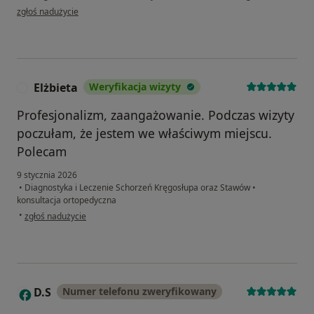
w opinii użytkownika Elżbieta
zgłoś nadużycie
Elżbieta
Weryfikacja wizyty
E
Profesjonalizm, zaangażowanie. Podczas wizyty
poczułam, że jestem we właściwym miejscu.
Polecam
9 stycznia 2026
•
Diagnostyka i Leczenie Schorzeń Kręgosłupa oraz Stawów
•
konsultacja ortopedyczna
w opinii użytkownika Elżbieta
•
zgłoś nadużycie
D.S
Numer telefonu zweryfikowany
D