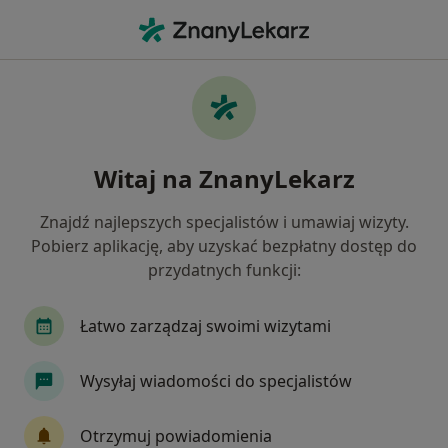
Me
Konsultacja Ortopedyczna • Konin, wielkopolskie
Filtry
• 1
Ubezpieczenie
Map
Konsultacja ortopedyczna specjaliści w
Witaj na ZnanyLekarz
Koninie
Jak działają wyniki wyszukiwania
Znajdź najlepszych specjalistów i umawiaj wizyty.
Pobierz aplikację, aby uzyskać bezpłatny dostęp do
przydatnych funkcji:
Jakiego specjalisty szukasz?
Ortopeda
Internista
Kardiolog
Neuro
Łatwo zarządzaj swoimi wizytami
Wysyłaj wiadomości do specjalistów
Otrzymuj powiadomienia