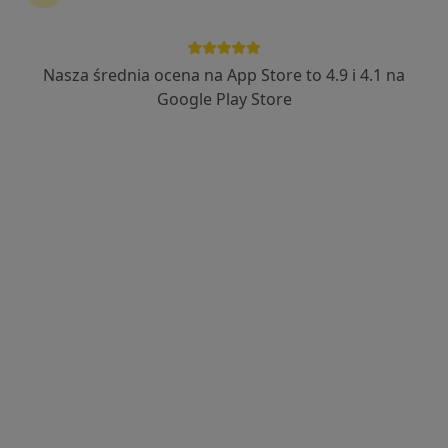
Nasza średnia ocena na App Store to 4.9 i 4.1 na
lek. Konrad Chudy
Google Play Store
·
Więcej
Ortopeda
238 opinii
Świętojańska 20h, Konin
•
Mapa
Guardian Clinic
Konsultacja ortopedyczna
350 zł
Specjalista nie oferuje umawiania online pod tym adresem.
Poproś o wizytę