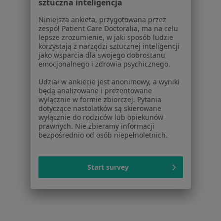
sztuczna inteligencja
Więcej (5)
Więcej w kategorii: Usługi w Koninie
Niniejsza ankieta, przygotowana przez
zespół Patient Care Doctoralia, ma na celu
Popularne specjalizacje
lepsze zrozumienie, w jaki sposób ludzie
korzystają z narzędzi sztucznej inteligencji
Stomatolodzy w Koninie
jako wsparcia dla swojego dobrostanu
emocjonalnego i zdrowia psychicznego.
Interniści w Koninie
Udział w ankiecie jest anonimowy, a wyniki
Ortopedzi w Koninie
będą analizowane i prezentowane
wyłącznie w formie zbiorczej. Pytania
Psycholodzy w Koninie
dotyczące nastolatków są skierowane
wyłącznie do rodziców lub opiekunów
Pediatrzy w Koninie
prawnych. Nie zbieramy informacji
bezpośrednio od osób niepełnoletnich.
Więcej (15)
Więcej w kategorii: Popularne specjalizacje
Start survey
Strona Główna
Usługi I Zabiegi
Konsultacja Ortopedyczna
Konin
Zmień miasto
Zmień miasto