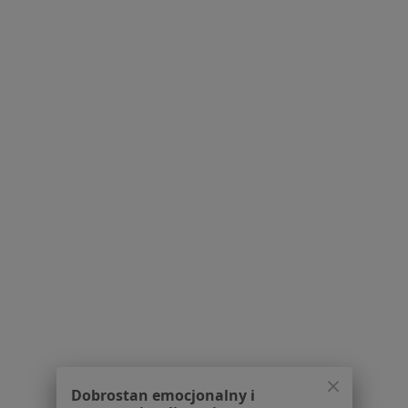
Konsultacja ortopedyczna
od 250 zł
Specjalista nie oferuje umawiania online pod tym adresem.
Poproś o wizytę
1
2
Powiązane wyszukiwania
Usługi w Koninie
Konsultacja chirurgiczna w Koninie
Badania chirurgiczne w Koninie
Konsultacja hematologiczna w Koninie
Konsultacja gastrologiczna w Koninie
Konsultacja urologiczna w Koninie
Dobrostan emocjonalny i