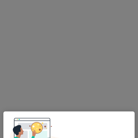
dr n. med. Szymon Kujawiak
·
Więcej
Ortopeda
742 opinie
Świętojańska 20h, Konin
•
Mapa
Guardian Clinic
Konsultacja ortopedyczna
350 zł
Specjalista nie oferuje umawiania online pod tym adresem.
Poproś o wizytę