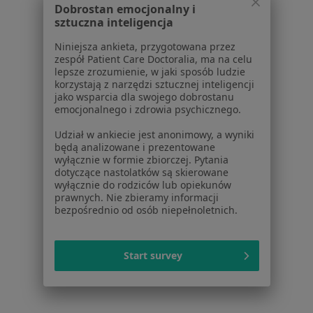
Polityka prywatności pacjentów
Dobrostan emocjonalny i
Polityka prywatności profesjonalistów
sztuczna inteligencja
Polityka prywatności dla profesjonalistów, których
Niniejsza ankieta, przygotowana przez
dane pozyskaliśmy samodzielnie
zespół Patient Care Doctoralia, ma na celu
Polityka cookies
lepsze zrozumienie, w jaki sposób ludzie
korzystają z narzędzi sztucznej inteligencji
Jak działają wyniki wyszukiwania
jako wsparcia dla swojego dobrostanu
Dostępność
emocjonalnego i zdrowia psychicznego.
O nas
Udział w ankiecie jest anonimowy, a wyniki
Praca
Rekrutujemy!
będą analizowane i prezentowane
Partnerzy
wyłącznie w formie zbiorczej. Pytania
Centrum prasowe
dotyczące nastolatków są skierowane
wyłącznie do rodziców lub opiekunów
Kontakt
prawnych. Nie zbieramy informacji
bezpośrednio od osób niepełnoletnich.
Dla pacjentów
Lekarze
Start survey
Placówki medyczne
Pytania i odpowiedzi
Usługi i zabiegi
Choroby