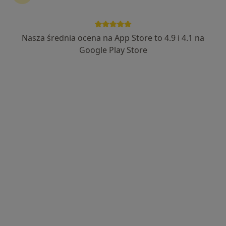
Nasza średnia ocena na App Store to 4.9 i 4.1 na
mgr Mateusz Bukacki
Google Play Store
·
Więcej
Fizjoterapeuta
199 opinii
Piotrkowska 3, Niechcice
•
Mapa
Gabinet fizjoterapii i terapii manualnej - Mateusz Bukacki
Konsultacja fizjoterapeutyczna
200 zł
Specjalista nie oferuje umawiania online pod tym adresem.
Poproś o wizytę