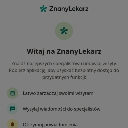
Me
Łokieć Golfisty • Piotrków Trybunalski, łódzkie
Filtry
• 1
Mapa
Łokieć golfisty specjaliści w Piotrkowie
Witaj na ZnanyLekarz
Trybunalskim
Jak działają wyniki wyszukiwania
Znajdź najlepszych specjalistów i umawiaj wizyty.
Pobierz aplikację, aby uzyskać bezpłatny dostęp do
przydatnych funkcji:
Jakiego specjalisty szukasz?
Ortopeda
Fizjoterapeuta
Chirurg
Pu
Łatwo zarządzaj swoimi wizytami
Wysyłaj wiadomości do specjalistów
Otrzymuj powiadomienia