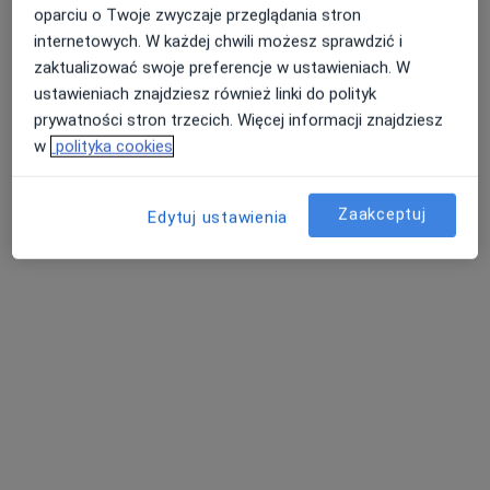
oparciu o Twoje zwyczaje przeglądania stron
internetowych. W każdej chwili możesz sprawdzić i
zaktualizować swoje preferencje w ustawieniach. W
ustawieniach znajdziesz również linki do polityk
prywatności stron trzecich. Więcej informacji znajdziesz
dr n. med. Kamil Koszela
w
polityka cookies
·
Więcej
Ortopeda
206 opinii
Zaakceptuj
Edytuj ustawienia
Folwarczna 38, Piotrków Trybunalski
•
Mapa
FiortClinic
Konsultacja ortopedyczna
300 zł
Specjalista nie oferuje umawiania online pod tym adresem.
Poproś o wizytę