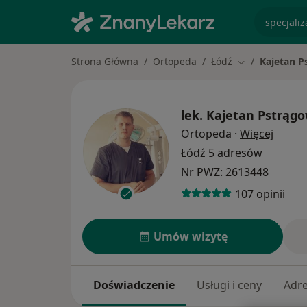
specjaliz
Strona Główna
Ortopeda
Łódź
Kajetan P
Zmień miasto
lek.
Kajetan Pstrągo
O spec
Ortopeda
·
Więcej
Łódź
5 adresów
Nr PWZ: 2613448
107 opinii
Umów wizytę
Doświadczenie
Usługi i ceny
Adr