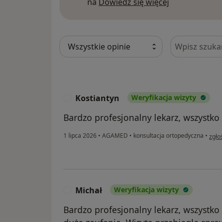
Dowiedz się w
na
Dowiedz się więcej
Szukaj w opi
Kostiantyn
Weryfikacja wizyty
K
Bardzo profesjonalny lekarz, wszystko
w op
1 lipca 2026
•
AGAMED
•
konsultacja ortopedyczna
•
zgło
Michał
Weryfikacja wizyty
M
Bardzo profesjonalny lekarz, wszystko 