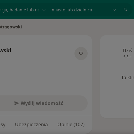
acja, badanie lub nazwisko
miasto lub dzielnica
strągowski
wski
Dziś
6 Sie
jalizacjach
Ta kl
Wyślij wiadomość
esy
Ubezpieczenia
Opinie (107)