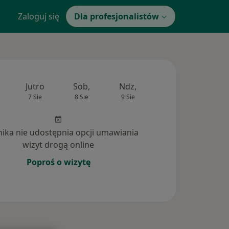
Zaloguj się
Dla profesjonalistów
Jutro
Sob,
Ndz,
Pon,
Wt,
7 Sie
8 Sie
9 Sie
10 Sie
11 Si
inika nie udostępnia opcji umawiania
wizyt drogą online
Poproś o wizytę