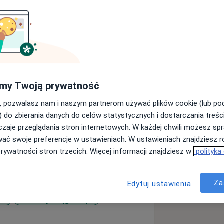
du ruchu.
my Twoją prywatność
tetu Medycznego w Łodzi.
ice Ortopedii i Ortopedii Dziecięcej
, pozwalasz nam i naszym partnerom używać plików cookie (lub p
kowo WCOiRNR im. Radlińskiego ul.
) do zbierania danych do celów statystycznych i dostarczania treśc
a 251).
zaje przeglądania stron internetowych. W każdej chwili możesz spr
artroskopowych i rekonstrukcyjnych
wać swoje preferencje w ustawieniach. W ustawieniach znajdziesz ró
syczną.
prywatności stron trzecich. Więcej informacji znajdziesz w
polityka
łupa oraz całego narządu ruchu
u
dzaju iniekcjami (blokady sterydowe,
 - PRP).
Za
Edytuj ustawienia
ka
Choroby kręgosłupa
11y_sr_more_diseases