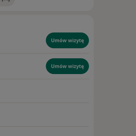
doświadczeniu
Umów wizytę
Umów wizytę