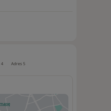
 4
Adres 5
 mapę
wiera się w nowej karcie