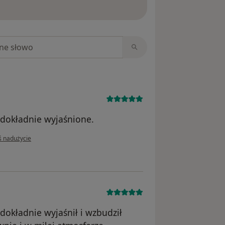
ięcej o opiniach
niach
 dokładnie wyjaśnione.
inii użytkownika Kostiantyn
ś nadużycie
dokładnie wyjaśnił i wzbudził