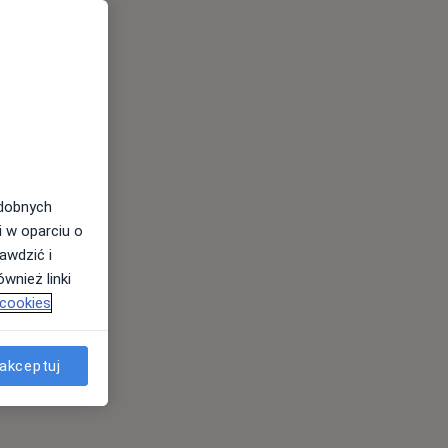
odobnych
i w oparciu o
awdzić i
wnież linki
 cookies
akceptuj