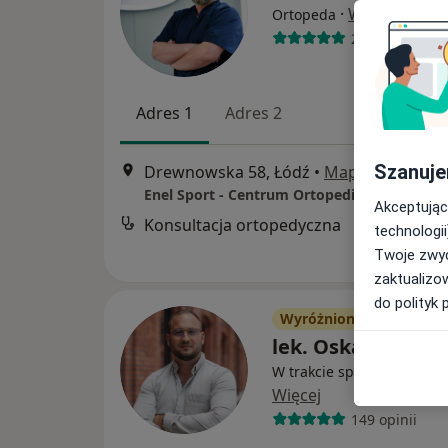
·
Więcej
Ortopeda
289 opinii
Adres 1
Adres 2
Szanuje
Drewnowska 58, Łódź
•
Mapa
Enel Sport - Centrum Ortopedii i Rehabilitacj
Akceptując
Konsultacja ortopedyczna
technologii
Twoje zwyc
zaktualizo
do polityk 
Wyróżniony
lek. Oskar Mikoła
W trakcie specjalizacji (O
Więcej
149 opinii