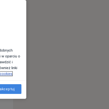
odobnych
i w oparciu o
awdzić i
wnież linki
 cookies
Śr,
Czw,
Pt,
12 Sie
13 Sie
14 Sie
akceptuj