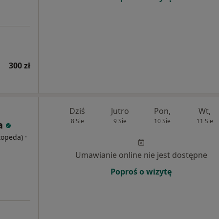
300 zł
Dziś
Jutro
Pon,
Wt,
8 Sie
9 Sie
10 Sie
11 Sie
a
·
rtopeda)
Umawianie online nie jest dostępne
Poproś o wizytę