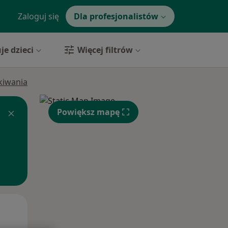
Zaloguj się
Dla profesjonalistów
je dzieci
Więcej filtrów
ukiwania
Powiększ mapę
Śr,
Czw,
Pt,
12 Sie
13 Sie
14 Sie