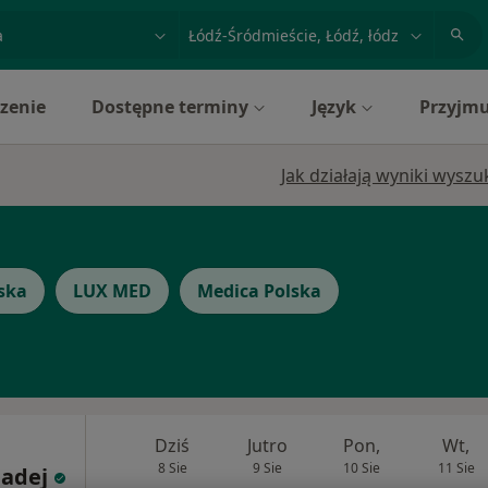
acja, badanie lub nazwisko
miasto lub dzielnica
zenie
Dostępne terminy
Język
Przyjmu
Jak działają wyniki wysz
ska
LUX MED
Medica Polska
Dziś
Jutro
Pon,
Wt,
8 Sie
9 Sie
10 Sie
11 Sie
Madej