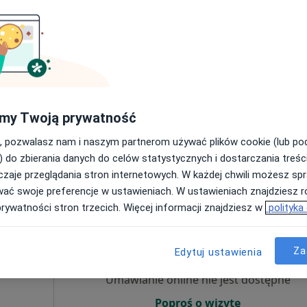
Umawianie online nie jest dostępne
Poproś o wizytę
my Twoją prywatność
i - Łódź
, pozwalasz nam i naszym partnerom używać plików cookie (lub p
293 zł
) do zbierania danych do celów statystycznych i dostarczania treśc
zaje przeglądania stron internetowych. W każdej chwili możesz spr
wać swoje preferencje w ustawieniach. W ustawieniach znajdziesz ró
prywatności stron trzecich. Więcej informacji znajdziesz w
polityka
Dziś
Jutro
Pon,
Wt,
8 Sie
9 Sie
10 Sie
11 Sie
jczyk
Za
Edytuj ustawienia
·
rtopeda)
Umawianie online nie jest dostępne
Poproś o wizytę