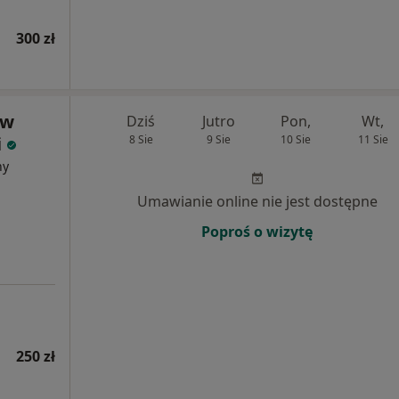
300 zł
aw
Dziś
Jutro
Pon,
Wt,
i
8 Sie
9 Sie
10 Sie
11 Sie
ny
Umawianie online nie jest dostępne
Poproś o wizytę
250 zł