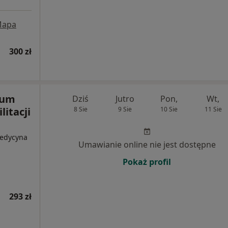
apa
300 zł
rum
Dziś
Jutro
Pon,
Wt,
litacji
8 Sie
9 Sie
10 Sie
11 Sie
Medycyna
Umawianie online nie jest dostępne
Pokaż profil
293 zł