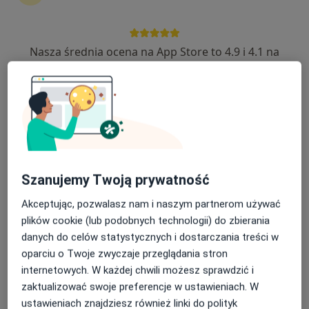
613 opinii
Jaracza 55/1a, Łódź
•
Mapa
Nasza średnia ocena na App Store to 4.9 i 4.1 na
RMED Centrum Medyczne NZOZ
Google Play Store
Akceptuje Medica Polska
Konsultacja ortopedyczna
250 zł
Specjalista nie oferuje umawiania online pod tym adresem.
Poproś o wizytę
Szanujemy Twoją prywatność
Akceptując, pozwalasz nam i naszym partnerom używać
plików cookie (lub podobnych technologii) do zbierania
danych do celów statystycznych i dostarczania treści w
oparciu o Twoje zwyczaje przeglądania stron
internetowych. W każdej chwili możesz sprawdzić i
zaktualizować swoje preferencje w ustawieniach. W
ustawieniach znajdziesz również linki do polityk