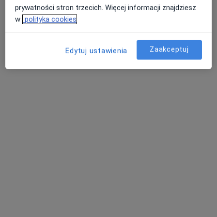
dr n. med. Robert Rokicki
prywatności stron trzecich. Więcej informacji znajdziesz
·
Więcej
Ortopeda
w
polityka cookies
309 opinii
Jaracza 55/1a, Łódź
•
Mapa
Zaakceptuj
Edytuj ustawienia
RMED Centrum Medyczne NZOZ
Akceptuje Medica Polska
Konsultacja ortopedyczna
400 zł
Specjalista nie oferuje umawiania online pod tym adresem.
Poproś o wizytę