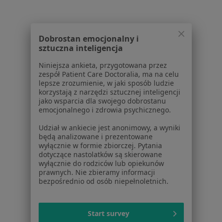
Aplikacje mobilne
Blog dla pacjentów
Dla profesjonalistów
Dobrostan emocjonalny i
sztuczna inteligencja
Cennik
Niniejsza ankieta, przygotowana przez
Dla lekarzy
zespół Patient Care Doctoralia, ma na celu
Dla placówek medycznych
lepsze zrozumienie, w jaki sposób ludzie
Noa Notes
nowość
korzystają z narzędzi sztucznej inteligencji
jako wsparcia dla swojego dobrostanu
Baza wiedzy
emocjonalnego i zdrowia psychicznego.
Centrum Pomocy dla Specjalisty
Udział w ankiecie jest anonimowy, a wyniki
Kontakt
będą analizowane i prezentowane
ZnanyLekarz - Strona główna
wyłącznie w formie zbiorczej. Pytania
dotyczące nastolatków są skierowane
ZnanyLekarz Sp. z o.o.
wyłącznie do rodziców lub opiekunów
ul. Kolejowa 5/7
prawnych. Nie zbieramy informacji
bezpośrednio od osób niepełnoletnich.
01-217 Warszawa, Polska
NIP: ⁠7010224868
Start survey
KRS: ⁠0000347997