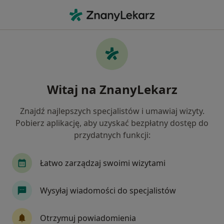
Me
Ortopeda • Łódź, łódzkie
Filtry
Ubezpieczenie:
Medica Polska
20 polecanych ortopedów w Łodzi z Medica
Witaj na ZnanyLekarz
Polska
Jak działają wyniki wyszukiwania
Znajdź najlepszych specjalistów i umawiaj wizyty.
Pobierz aplikację, aby uzyskać bezpłatny dostęp do
przydatnych funkcji:
Łatwo zarządzaj swoimi wizytami
Wysyłaj wiadomości do specjalistów
dr n. med. Jarosław Robert Dójczyński
Otrzymuj powiadomienia
·
Więcej
Ortopeda, Lekarz medycyny sportowej