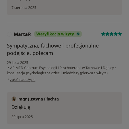
7 sierpnia 2025
MartaP.
Weryfikacja wizyty
M
Sympatyczna, fachowe i profesjonalne
podejście, polecam
29 lipca 2025
•
AP-MED Centrum Psychologii i Psychoterapii w Tarnowie i Dębicy
•
konsultacja psychologiczna dzieci i młodzieży (pierwsza wizyta)
w opinii użytkownika MartaP.
•
zgłoś nadużycie
mgr Justyna Płachta
Dziękuję
30 lipca 2025