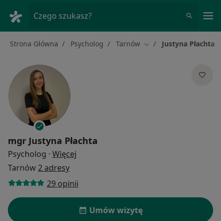
Me
Czego szukasz?
Strona Główna
Psycholog
Tarnów
Justyna Płachta
Zmień miasto
mgr
Justyna Płachta
O specjalizacjach
Psycholog
·
Więcej
Tarnów
2 adresy
29 opinii
Umów wizytę