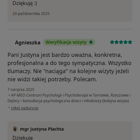
Dziękuję :)
29 października 2025
Agnieszka
Weryfikacja wizyty
A
Pani Justyna jest bardzo uważna, konkretna,
profesjonalna a do tego sympatyczna. Wszystko
tlumaczy. Nie "naciąga" na kolejne wizyty jeżeli
nie widzi takiej potrzeby. Polecam.
7 sierpnia 2025
•
AP-MED Centrum Psychologii i Psychoterapii w Tarnowie, Rzeszowie i
Dębicy
•
konsultacja psychologiczna dzieci i młodzieży (kolejna wizyta)
w opinii użytkownika Agnieszka
•
zgłoś nadużycie
mgr Justyna Płachta
Dziękuję