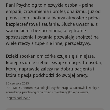
Pani Psycholog to niezwykła osoba – pełna
empatii, zrozumienia i profesjonalizmu. Już od
pierwszego spotkania tworzy atmosferę pełną
bezpieczeństwa i zaufania. Słucha uważnie, z
szacunkiem i bez oceniania, a jej trafne
spostrzeżenia i pytania pozwalają spojrzeć na
wiele rzeczy z zupełnie innej perspektywy.
Dzięki spotkaniom córka czuje się silniejsza,
lepiej rozumie siebie i swoje emocje. To osoba,
której naprawdę zależy na dobru pacjenta i
która z pasją podchodzi do swojej pracy.
30 czerwca 2025
•
AP-MED Centrum Psychologii i Psychoterapii w Tarnowie i Dębicy
•
konsultacja psychologiczna dzieci i młodzieży (kolejna wizyta)
w opinii użytkownika Ela S
•
zgłoś nadużycie