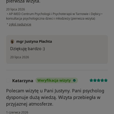
pierwsza wizyta.
20 lipca 2026
•
AP-MED Centrum Psychologii i Psychoterapii w Tarnowie i Dębicy
•
konsultacja psychologiczna dzieci i młodzieży (pierwsza wizyta)
w opinii użytkownika M.S
•
zgłoś nadużycie
mgr Justyna Płachta
Dziękuję bardzo :)
20 lipca 2026
Katarzyna
Weryfikacja wizyty
K
Polecam wizytę u Pani Justyny. Pani psycholog
dysponuje dużą wiedzą. Wizyta przebiegła w
przyjaznej atmosferze.
1 czerwca 2026