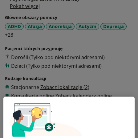
Pokaż więcej
Główne obszary pomocy
ADHD
Afazja
Anoreksja
Autyzm
Depresja
a11y_sr_more_diseases
+28
Pacjenci których przyjmuję
Dorośli (Tylko pod niektórymi adresami)
Dzieci (Tylko pod niektórymi adresami)
Rodzaje konsultacji
Stacjonarne
Zobacz lokalizacje (2)
Konsultacje online
Zobacz kalendarz online
Zdjęcia i filmy