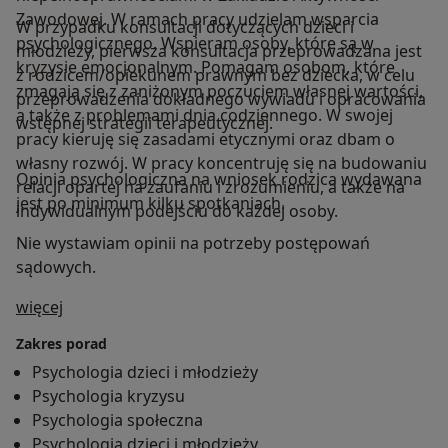
Zawodowej. W ramach pracy udzielam wsparcia
W przypadku konsultacji dotyczących dzieci i
psychologicznego. Wspieram osoby, które są w
młodzieży, pierwsza konsultacja przeprowadzana jest
kryzysie emocjonalnym. Pomagam osobom, które
z rodzicem/opiekunem prawnym bez dziecka, w celu
zmagają się z zaniżonym poczuciem własnej wartości,
przeprowadzenia dokładnego wywiadu i opracowania
a także z problemami dnia codziennego. W swojej
wstępnej strategii terapeutycznej.
pracy kieruję się zasadami etycznymi oraz dbam o
własny rozwój. W pracy koncentruję się na budowaniu
Opinia psychologiczna na wniosek rodzica wydawana
relacji opartej na zaufaniu i zrozumieniu, a także na
jest po minimum kilku spotkaniach.
indywidualnym podejściu do każdej osoby.
Nie wystawiam opinii na potrzeby postępowań
sądowych.
O mnie
więcej
Zakres porad
Psychologia dzieci i młodzieży
Psychologia kryzysu
Psychologia społeczna
Psychologia dzieci i młodzieży