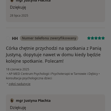
mgr Justyna Płachta
Dziękuję
28 lipca 2025
HH
Numer telefonu zweryfikowany
H
Córka chętnie przychodzi na spotkania z Panią
Justyną, dopytuje nawet w domu kiedy będzie
kolejne spotkanie. Polecam!
18 czerwca 2025
•
AP-MED Centrum Psychologii i Psychoterapii w Tarnowie i Dębicy
•
konsultacja psychologiczna dzieci
w opinii użytkownika HH
•
zgłoś nadużycie
mgr Justyna Płachta
Dziękuję