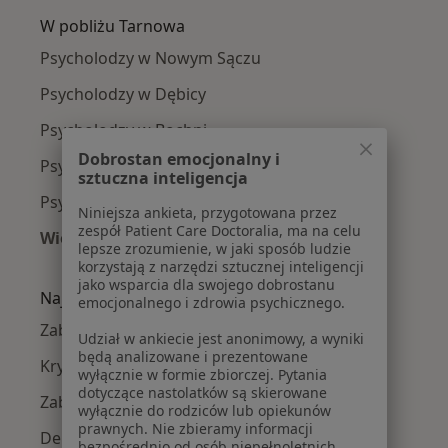
W pobliżu Tarnowa
Psycholodzy w Nowym Sączu
Psycholodzy w Dębicy
Psycholodzy w Bochni
Dobrostan emocjonalny i
Psycholodzy w Brzesku
sztuczna inteligencja
Psycholodzy w
Niniejsza ankieta, przygotowana przez
zespół Patient Care Doctoralia, ma na celu
Więcej (11)
lepsze zrozumienie, w jaki sposób ludzie
Więcej w kategorii: W pobliżu Tarnowa
korzystają z narzędzi sztucznej inteligencji
jako wsparcia dla swojego dobrostanu
Najczęście leczone choroby
emocjonalnego i zdrowia psychicznego.
Zaburzenia lękowe w Tarnowie
Udział w ankiecie jest anonimowy, a wyniki
będą analizowane i prezentowane
Kryzys emocjonalny w Tarnowie
wyłącznie w formie zbiorczej. Pytania
dotyczące nastolatków są skierowane
Zaburzenia emocjonalne w Tarnowie
wyłącznie do rodziców lub opiekunów
prawnych. Nie zbieramy informacji
Depresja w Tarnowie
bezpośrednio od osób niepełnoletnich.