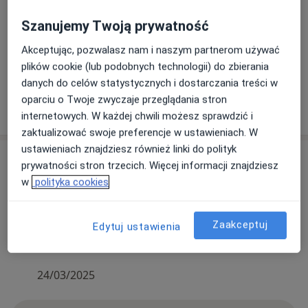
Szanujemy Twoją prywatność
Akceptując, pozwalasz nam i naszym partnerom używać
Zobacz galerię (3)
plików cookie (lub podobnych technologii) do zbierania
danych do celów statystycznych i dostarczania treści w
oparciu o Twoje zwyczaje przeglądania stron
Pokaż więcej
o doświadczeniu
internetowych. W każdej chwili możesz sprawdzić i
zaktualizować swoje preferencje w ustawieniach. W
ustawieniach znajdziesz również linki do polityk
Aktualności
prywatności stron trzecich. Więcej informacji znajdziesz
mgr Justyna Płachta
w
polityka cookies
Ligęzów 10, 39-200 Dębica
Przyjmuję dzieci od 3 roku życia oraz osoby
Zaakceptuj
Edytuj ustawienia
dorosłe.
24/03/2025