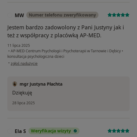
MW
Numer telefonu zweryfikowany
M
Jestem bardzo zadowolony z Pani Justyny jak i
też z współpracy z placówką AP-MED.
11 lipca 2025
•
AP-MED Centrum Psychologii i Psychoterapii w Tarnowie i Dębicy
•
konsultacja psychologiczna dzieci
w opinii użytkownika MW
•
zgłoś nadużycie
mgr Justyna Płachta
Dziękuję
28 lipca 2025
Ela S
Weryfikacja wizyty
E