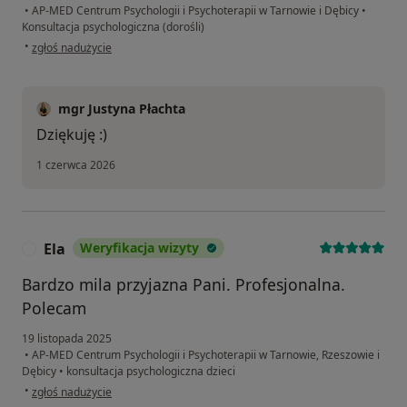
•
AP-MED Centrum Psychologii i Psychoterapii w Tarnowie i Dębicy
•
Konsultacja psychologiczna (dorośli)
w opinii użytkownika Katarzyna
•
zgłoś nadużycie
mgr Justyna Płachta
Dziękuję :)
1 czerwca 2026
Ela
Weryfikacja wizyty
E
Bardzo mila przyjazna Pani. Profesjonalna.
Polecam
19 listopada 2025
•
AP-MED Centrum Psychologii i Psychoterapii w Tarnowie, Rzeszowie i
Dębicy
•
konsultacja psychologiczna dzieci
w opinii użytkownika Ela
•
zgłoś nadużycie