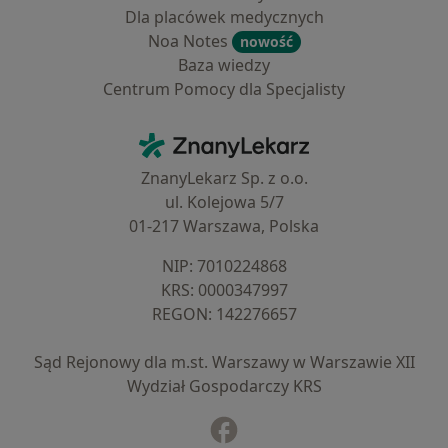
Dla placówek medycznych
Noa Notes
nowość
Baza wiedzy
Centrum Pomocy dla Specjalisty
Kontakt
ZnanyLekarz - Strona główna
ZnanyLekarz Sp. z o.o.
ul. Kolejowa 5/7
01-217 Warszawa, Polska
NIP: ⁠7010224868
KRS: ⁠0000347997
REGON: ⁠142276657
Sąd Rejonowy dla m.st. Warszawy w Warszawie XII
Wydział Gospodarczy KRS
Facebook
otwiera się w nowej karcie