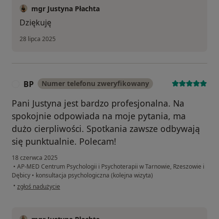
mgr Justyna Płachta
Dziękuję
28 lipca 2025
BP
Numer telefonu zweryfikowany
B
Pani Justyna jest bardzo profesjonalna. Na
spokojnie odpowiada na moje pytania, ma
dużo cierpliwości. Spotkania zawsze odbywają
się punktualnie. Polecam!
18 czerwca 2025
•
AP-MED Centrum Psychologii i Psychoterapii w Tarnowie, Rzeszowie i
Dębicy
•
konsultacja psychologiczna (kolejna wizyta)
w opinii użytkownika BP
•
zgłoś nadużycie