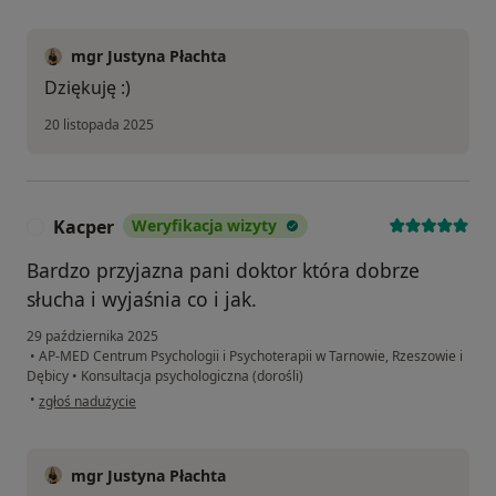
mgr Justyna Płachta
Dziękuję :)
20 listopada 2025
Kacper
Weryfikacja wizyty
K
Bardzo przyjazna pani doktor która dobrze
słucha i wyjaśnia co i jak.
29 października 2025
•
AP-MED Centrum Psychologii i Psychoterapii w Tarnowie, Rzeszowie i
Dębicy
•
Konsultacja psychologiczna (dorośli)
w opinii użytkownika Kacper
•
zgłoś nadużycie
mgr Justyna Płachta