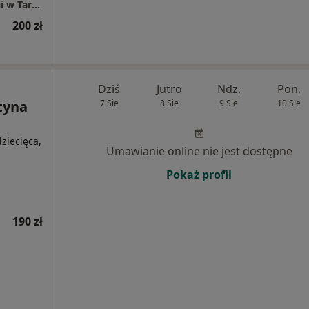
AP-MED Centrum Psychologii i Psychoterapii w Tarnowie, Rzeszowie, Dębicy, Mielcu oraz Nowym Sączu
200 zł
Dziś
Jutro
Ndz,
Pon,
tyna
7 Sie
8 Sie
9 Sie
10 Sie
ziecięca,
Umawianie online nie jest dostępne
Pokaż profil
190 zł