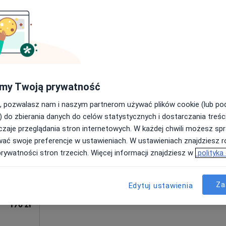
180 zł
Dziś
Jutro
Ndz,
Pon,
7 Sie
8 Sie
9 Sie
10 Sie
wicz
my Twoją prywatność
·
ta
, pozwalasz nam i naszym partnerom używać plików cookie (lub p
Umawianie online nie jest dostępne
) do zbierania danych do celów statystycznych i dostarczania treśc
zaje przeglądania stron internetowych. W każdej chwili możesz spr
Poproś o wizytę
wać swoje preferencje w ustawieniach. W ustawieniach znajdziesz ró
prywatności stron trzecich. Więcej informacji znajdziesz w
polityka
Za
Edytuj ustawienia
170 zł