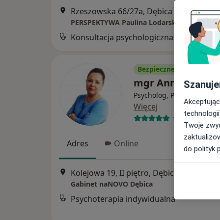
Rzeszowska 66/27a, Dębica
•
Mapa
PERSPEKTYWA Paulina Lodarska-Frączek
Konsultacja psychologiczna
Bezpieczne płatności
mgr Anna Markie
Szanuje
Psycholog, Psychoterapeu
Akceptując
Więcej
technologii
164 opinie
Twoje zwyc
zaktualizo
Adres
Online
do polityk 
Kolejowa 19, II piętro, Dębica
•
Mapa
Gabinet naNOVO Dębica
Psychoterapia indywidualna