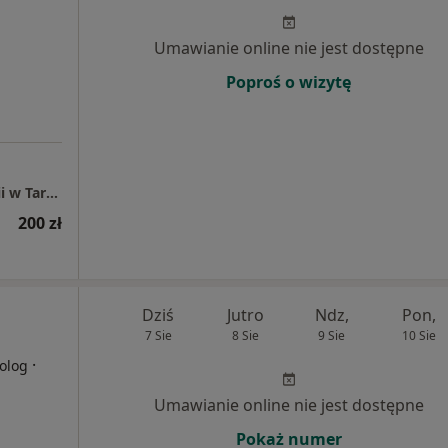
Umawianie online nie jest dostępne
Poproś o wizytę
AP-MED Centrum Psychologii i Psychoterapii w Tarnowie, Rzeszowie i Dębicy
200 zł
Dziś
Jutro
Ndz,
Pon,
7 Sie
8 Sie
9 Sie
10 Sie
·
olog
Umawianie online nie jest dostępne
Pokaż numer