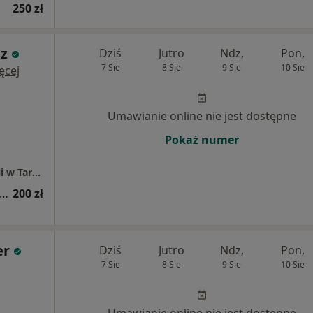
250 zł
z
Dziś
Jutro
Ndz,
Pon,
7 Sie
8 Sie
9 Sie
10 Sie
ęcej
Umawianie online nie jest dostępne
Pokaż numer
AP-MED Centrum Psychologii i Psychoterapii w Tarnowie, Rzeszowie i Dębicy
sultacja seksuologiczna (pierwsza wizyta)
200 zł
er
Dziś
Jutro
Ndz,
Pon,
7 Sie
8 Sie
9 Sie
10 Sie