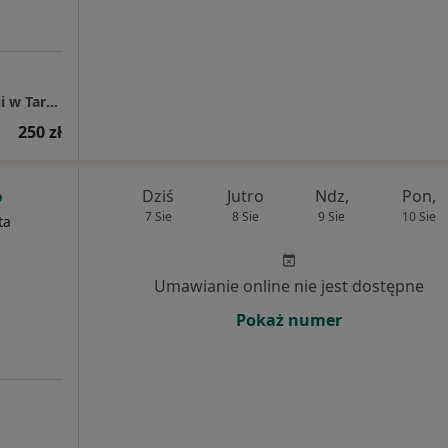
AP-MED Centrum Psychologii i Psychoterapii w Tarnowie, Rzeszowie i Dębicy
250 zł
Dziś
Jutro
Ndz,
Pon,
7 Sie
8 Sie
9 Sie
10 Sie
ta
Umawianie online nie jest dostępne
Pokaż numer