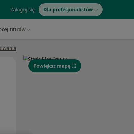
Zaloguj się
Dla profesjonalistów
ęcej filtrów
ukiwania
Wt,
Śr,
Czw,
Powiększ mapę
11 Sie
12 Sie
13 Sie