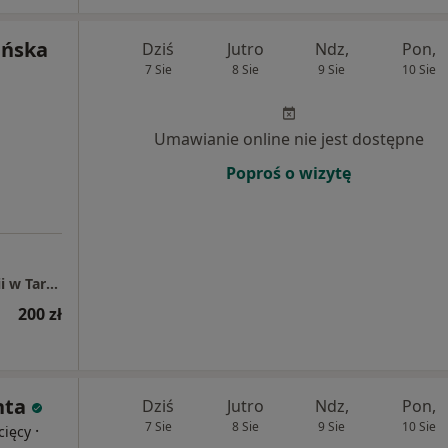
ińska
Dziś
Jutro
Ndz,
Pon,
7 Sie
8 Sie
9 Sie
10 Sie
Umawianie online nie jest dostępne
Poproś o wizytę
AP-MED Centrum Psychologii i Psychoterapii w Tarnowie, Rzeszowie i Dębicy
200 zł
hta
Dziś
Jutro
Ndz,
Pon,
7 Sie
8 Sie
9 Sie
10 Sie
·
cięcy