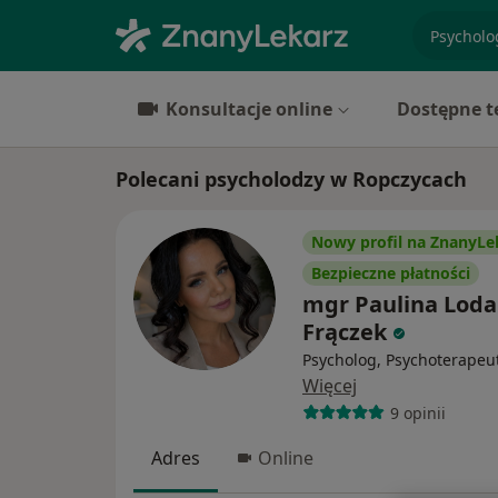
specjaliz
Konsultacje online
Dostępne t
Polecani psycholodzy w Ropczycach
Nowy profil na ZnanyLe
Bezpieczne płatności
mgr Paulina Loda
Frączek
Psycholog, Psychoterapeu
Więcej
9 opinii
Adres
Online