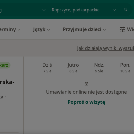
acja, badanie lub nazwisko
miasto lub dzielnica
erminy
Język
Przyjmuje dzieci
Wi
Jak działają wyniki wysz
Dziś
Jutro
Ndz,
Pon,
karz
7 Sie
8 Sie
9 Sie
10 Sie
rska-
Umawianie online nie jest dostępne
·
ta
Poproś o wizytę