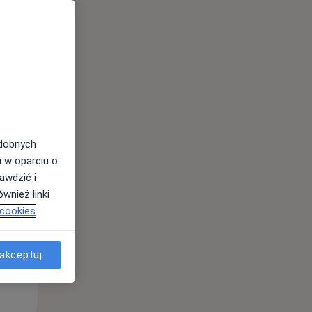
Wt,
Śr,
Czw,
11 Sie
12 Sie
13 Sie
odobnych
i w oparciu o
awdzić i
wnież linki
 cookies
akceptuj