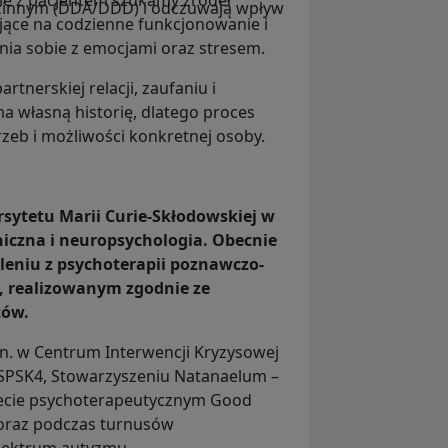
e z pacjentem szukamy źródeł
zinnym (DDA/DDD) i odczuwają wpływ
ące na codzienne funkcjonowanie i
ia sobie z emocjami oraz stresem.
rtnerskiej relacji, zaufaniu i
a własną historię, dlatego proces
zeb i możliwości konkretnej osoby.
sytetu Marii Curie-Skłodowskiej w
iniczna i neuropsychologia. Obecnie
leniu z psychoterapii poznawczo-
, realizowanym zgodnie ze
tów.
. w Centrum Interwencji Kryzysowej
i SPSK4, Stowarzyszeniu Natanaelum –
inecie psychoterapeutycznym Good
 oraz podczas turnusów