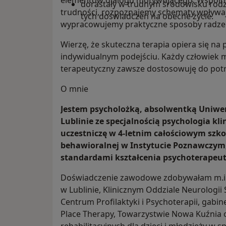
elementów dialogu motywującego. Wspólni
dorastały w trudnym środowisku rod
trudności, rozpoznajemy schematy wpływaj
tych doświadczeń na obecne życie.
wypracowujemy praktyczne sposoby radzen
Wierzę, że skuteczna terapia opiera się na pa
indywidualnym podejściu. Każdy człowiek m
terapeutyczny zawsze dostosowuję do potr
O mnie
Jestem psycholożką, absolwentką Uniwer
Lublinie ze specjalnością psychologia kl
uczestniczę w 4-letnim całościowym szko
behawioralnej w Instytucie Poznawczym
standardami kształcenia psychoterapeu
Doświadczenie zawodowe zdobywałam m.in
w Lublinie, Klinicznym Oddziale Neurologi
Centrum Profilaktyki i Psychoterapii, gab
Place Therapy, Towarzystwie Nowa Kuźnia