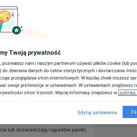
 stanami lękowymi, przewlekłym
rudnymi doświadczeniami z
my Twoją prywatność
DA i DDD. Pomagam również tym,
napadów paniki, niskiej samooceny,
, pozwalasz nam i naszym partnerom używać plików cookie (lub p
zienne wyzwania zaczynają ich
) do zbierania danych do celów statystycznych i dostarczania treśc
z, że jest Ci trudno, nie musisz mierzyć
zaje przeglądania stron internetowych. W każdej chwili możesz spr
trzeń, w której możesz otwarcie mówić
wać swoje preferencje w ustawieniach. W ustawieniach znajdziesz ró
 oceniania, we własnym tempie.
prywatności stron trzecich. Więcej informacji znajdziesz w
polityka
pozwolą Ci lepiej zrozumieć siebie,
 codziennego życia.
Za
Edytuj ustawienia
ęcie lub doświadczają napadów paniki,