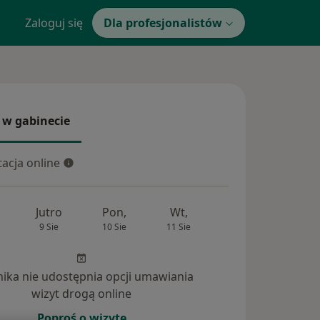
Zaloguj się
Dla profesjonalistów
 w gabinecie
 gabinecie
acja online
cja online
Jutro
Pon,
Wt,
Śr,
Czw
9 Sie
10 Sie
11 Sie
12 Sie
13 Si
inika nie udostępnia opcji umawiania
wizyt drogą online
Poproś o wizytę