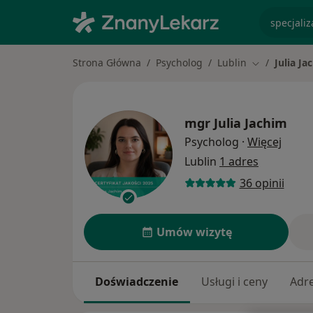
specjaliz
Strona Główna
Psycholog
Lublin
Julia Ja
Zmień miast
mgr
Julia Jachim
O spec
Psycholog
·
Więcej
Lublin
1 adres
36 opinii
Umów wizytę
Doświadczenie
Usługi i ceny
Adr