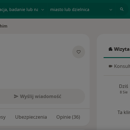
acja, badanie lub nazwisko
miasto lub dzielnica
chim
o
Wizyta
Wizyta w
jalizacjach
Konsult
Konsulta
Dziś
8 Sie
Wyślij wiadomość
Ta kl
esy
Ubezpieczenia
Opinie (36)