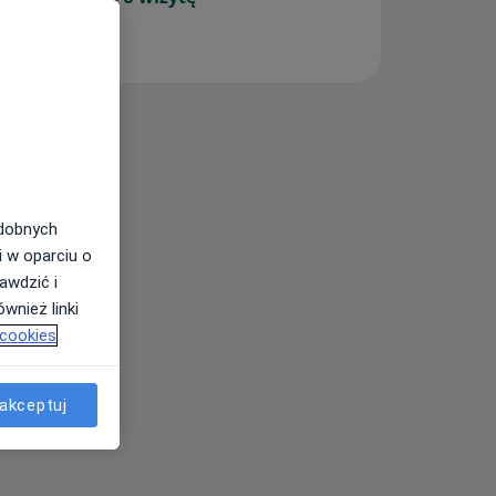
odobnych
i w oparciu o
awdzić i
wnież linki
 cookies
akceptuj