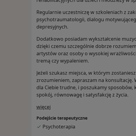
rehabilitacyjnych dla dzieci i młodzieży w
Regularnie uczestniczę w szkoleniach z za
psychotraumatologii, dialogu motywującego
depresyjnych.
Dodatkowo posiadam wykształcenie muzyc
dzięki czemu szczególnie dobrze rozumiem
artystów oraz osoby o wysokiej wrażliwości
tremą czy wypaleniem.
Jeżeli szukasz miejsca, w którym zostanies
zrozumieniem, zapraszam na konsultację. W
dla Ciebie trudne, i poszukamy sposobów,
spokój, równowagę i satysfakcję z życia.
O mnie
więcej
Podejście terapeutyczne
Psychoterapia