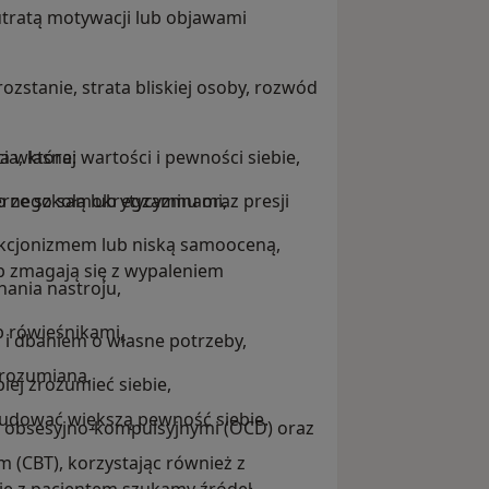
utratą motywacji lub objawami
rozstanie, strata bliskiej osoby, rozwód
a, która:
własnej wartości i pewności siebie,
ernego samokrytycyzmu oraz presji
 ze szkołą lub egzaminami,
ekcjonizmem lub niską samooceną,
b zmagają się z wypaleniem
ania nastroju,
b rówieśnikami,
 i dbaniem o własne potrzeby,
zrozumiana,
piej zrozumieć siebie,
 budować większą pewność siebie.
, obsesyjno-kompulsyjnymi (OCD) oraz
 (CBT), korzystając również z