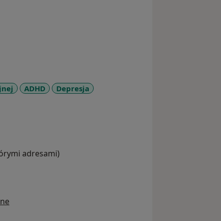
jnej
ADHD
Depresja
ses
tórymi adresami)
ine