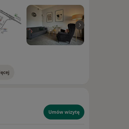
ęcej
doświadczeniu
Umów wizytę