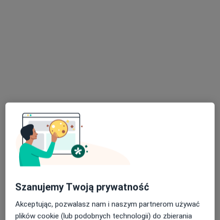
Brak dostępnych specjalistów z wolnymi terminami w tym centrum medycznym.
Pokaż profil
Skupienie na pacjencie
mgr Klaudia Kucharczyk
·
Więcej
Psycholog
48 opinii
Szanujemy Twoją prywatność
Adres
Online
Akceptując, pozwalasz nam i naszym partnerom używać
plików cookie (lub podobnych technologii) do zbierania