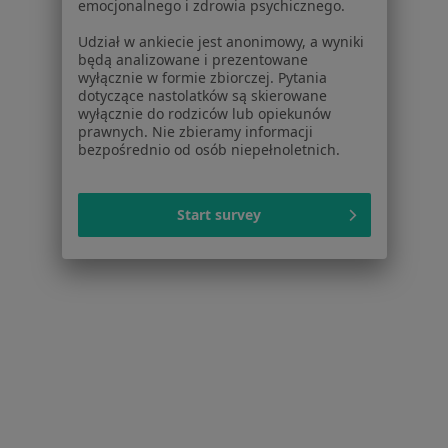
emocjonalnego i zdrowia psychicznego.
Psycholodzy w Lublinie
Udział w ankiecie jest anonimowy, a wyniki
będą analizowane i prezentowane
Psycholodzy w Puławach
wyłącznie w formie zbiorczej. Pytania
dotyczące nastolatków są skierowane
Psycholodzy w Lubartowie
wyłącznie do rodziców lub opiekunów
prawnych. Nie zbieramy informacji
Psycholodzy w Świdniku
bezpośrednio od osób niepełnoletnich.
Psycholodzy w Kraśniku
Więcej (11)
Start survey
Więcej w kategorii: W pobliżu
Najczęstsze schorzenia
Depresja Motycz
Kryzys emocjonalny Motycz
Bezsenność Motycz
Zaburzenia nastroju Motycz
Zaburzenia lękowe Motycz