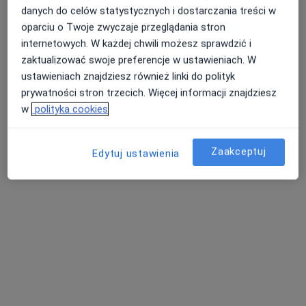
danych do celów statystycznych i dostarczania treści w
Wojciechowska 31, Lublin
•
Mapa
oparciu o Twoje zwyczaje przeglądania stron
Centrum Terapii ALMA
internetowych. W każdej chwili możesz sprawdzić i
Konsultacja psychologiczna
220 zł
zaktualizować swoje preferencje w ustawieniach. W
Specjalista nie oferuje umawiania online pod tym adresem.
ustawieniach znajdziesz również linki do polityk
prywatności stron trzecich. Więcej informacji znajdziesz
Poproś o wizytę
w
polityka cookies
Zaakceptuj
Edytuj ustawienia
mgr Katarzyna Kozłowska
·
Więcej
Psycholog
8 opinii