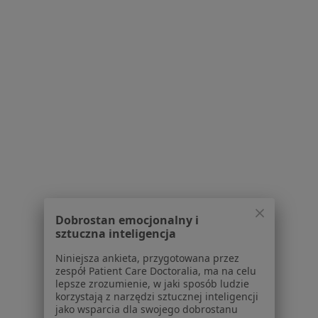
mgr Marta Wiercińska
·
Więcej
Psycholog, Psychoterapeuta
43 opinie
ul. Orlanda 25, Lublin
•
Mapa
Psycholog Lublin
Konsultacja psychologiczna
Brak ceny
Specjalista nie oferuje umawiania online pod tym adresem.
Poproś o wizytę
Dobrostan emocjonalny i
sztuczna inteligencja
1
2
3
Niniejsza ankieta, przygotowana przez
zespół Patient Care Doctoralia, ma na celu
lepsze zrozumienie, w jaki sposób ludzie
Powiązane wyszukiwania
|
Oferty pracy - Psycholog
korzystają z narzędzi sztucznej inteligencji
jako wsparcia dla swojego dobrostanu
W pobliżu