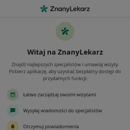
Me
Psycholog • 21-030
Filtry
Ubezpieczenie
Mapa
Polecani psycholodzy w
Witaj na ZnanyLekarz
Jak działają wyniki wyszukiwania
Znajdź najlepszych specjalistów i umawiaj wizyty.
Pobierz aplikację, aby uzyskać bezpłatny dostęp do
Wybierz swoje ubezpieczenie
przydatnych funkcji:
NFZ
POLMED
Łatwo zarządzaj swoimi wizytami
Wysyłaj wiadomości do specjalistów
Otrzymuj powiadomienia