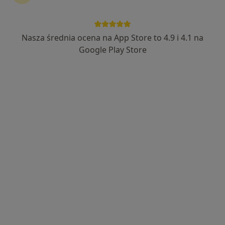
Nasza średnia ocena na App Store to 4.9 i 4.1 na
mgr Karolina Mazur (Adamek)
Google Play Store
·
Więcej
Psycholog
87 opinii
Adres
Online
Rzemieślnicza 17B, Lublin
•
Mapa
Centrum Psychologii Stosowanej
Konsultacja psychologiczna
180 zł
Specjalista nie oferuje umawiania online pod tym adresem.
Poproś o wizytę