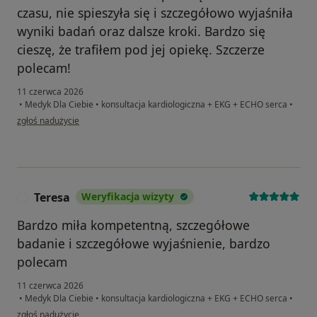
czasu, nie spieszyła się i szczegółowo wyjaśniła
wyniki badań oraz dalsze kroki. Bardzo się
cieszę, że trafiłem pod jej opiekę. Szczerze
polecam!
11 czerwca 2026
•
Medyk Dla Ciebie
•
konsultacja kardiologiczna + EKG + ECHO serca
•
w opinii użytkownika Marek
zgłoś nadużycie
Teresa
Weryfikacja wizyty
T
Bardzo miła kompetentną, szczegółowe
badanie i szczegółowe wyjaśnienie, bardzo
polecam
11 czerwca 2026
•
Medyk Dla Ciebie
•
konsultacja kardiologiczna + EKG + ECHO serca
•
w opinii użytkownika Teresa
zgłoś nadużycie