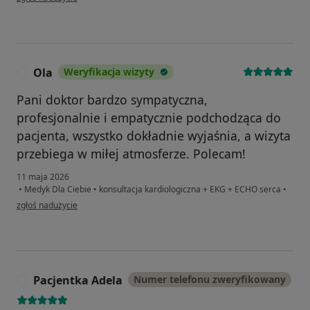
Ola
Weryfikacja wizyty
O
Pani doktor bardzo sympatyczna,
profesjonalnie i empatycznie podchodząca do
pacjenta, wszystko dokładnie wyjaśnia, a wizyta
przebiega w miłej atmosferze. Polecam!
11 maja 2026
•
Medyk Dla Ciebie
•
konsultacja kardiologiczna + EKG + ECHO serca
•
w opinii użytkownika Ola
zgłoś nadużycie
Pacjentka Adela
Numer telefonu zweryfikowany
P