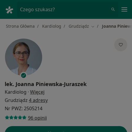
Me
Czego szukasz?
Strona Główna
Kardiolog
Grudziądz
Joanna Piniew
Zmień miasto
lek.
Joanna Piniewska-Juraszek
O specjalizacjach
Kardiolog
·
Więcej
Grudziądz
4 adresy
Nr PWZ: 2505214
96 opinii