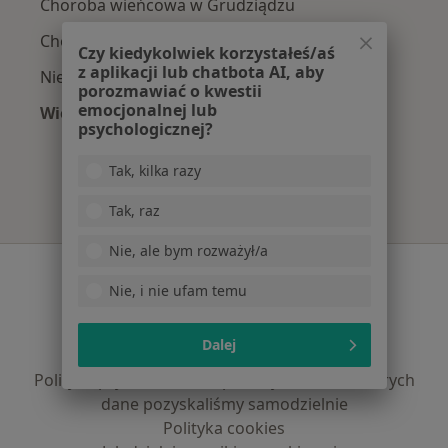
Choroba wieńcowa w Grudziądzu
Choroby serca w Grudziądzu
Czy kiedykolwiek korzystałeś/aś
z aplikacji lub chatbota AI, aby
Niewydolność serca w Grudziądzu
porozmawiać o kwestii
emocjonalnej lub
Więcej (15)
psychologicznej?
Więcej w kategorii: Najczęście leczone chorob
Tak, kilka razy
Tak, raz
Nie, ale bym rozważył/a
Serwis
Nie, i nie ufam temu
Regulamin
Polityka prywatności pacjentów
Dalej
Polityka prywatności profesjonalistów
Polityka prywatności dla profesjonalistów, których
dane pozyskaliśmy samodzielnie
Polityka cookies