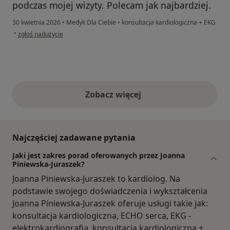
podczas mojej wizyty. Polecam jak najbardziej.
30 kwietnia 2026
•
Medyk Dla Ciebie
•
konsultacja kardiologiczna + EKG
w opinii użytkownika Wiktoria
•
zgłoś nadużycie
Zobacz więcej
opinie powyżej
Najczęściej zadawane pytania
Jaki jest zakres porad oferowanych przez Joanna
Piniewska-Juraszek?
Joanna Piniewska-Juraszek to kardiolog. Na
podstawie swojego doświadczenia i wykształcenia
Joanna Piniewska-Juraszek oferuje usługi takie jak:
konsultacja kardiologiczna, ECHO serca, EKG -
elektrokardiografia, konsultacja kardiologiczna +