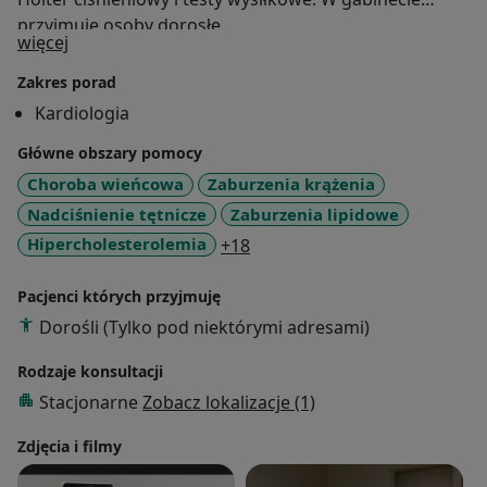
przyjmuję osoby dorosłe.
O mnie
więcej
Zakres porad
Kardiologia
Główne obszary pomocy
Choroba wieńcowa
Zaburzenia krążenia
Nadciśnienie tętnicze
Zaburzenia lipidowe
a11y_sr_more_diseases
Hipercholesterolemia
+18
Pacjenci których przyjmuję
Dorośli (Tylko pod niektórymi adresami)
Rodzaje konsultacji
Stacjonarne
Zobacz lokalizacje (1)
Zdjęcia i filmy