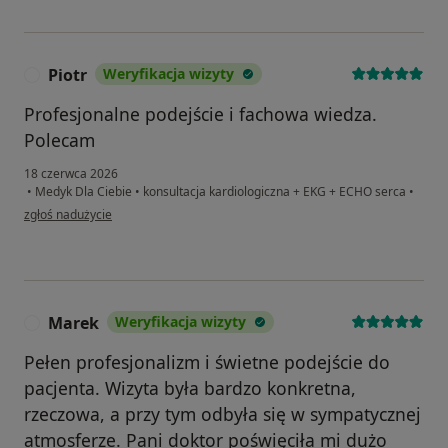
Piotr
Weryfikacja wizyty
P
Profesjonalne podejście i fachowa wiedza.
Polecam
18 czerwca 2026
•
Medyk Dla Ciebie
•
konsultacja kardiologiczna + EKG + ECHO serca
•
w opinii użytkownika Piotr
zgłoś nadużycie
Marek
Weryfikacja wizyty
M
Pełen profesjonalizm i świetne podejście do
pacjenta. Wizyta była bardzo konkretna,
rzeczowa, a przy tym odbyła się w sympatycznej
atmosferze. Pani doktor poświęciła mi dużo