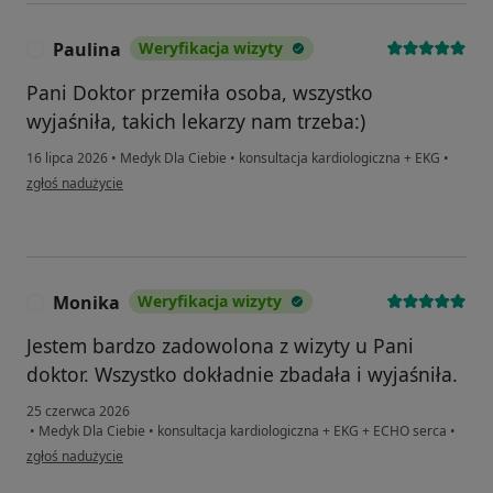
Paulina
Weryfikacja wizyty
P
Pani Doktor przemiła osoba, wszystko
wyjaśniła, takich lekarzy nam trzeba:)
16 lipca 2026
•
Medyk Dla Ciebie
•
konsultacja kardiologiczna + EKG
•
w opinii użytkownika Paulina
zgłoś nadużycie
Monika
Weryfikacja wizyty
M
Jestem bardzo zadowolona z wizyty u Pani
doktor. Wszystko dokładnie zbadała i wyjaśniła.
25 czerwca 2026
•
Medyk Dla Ciebie
•
konsultacja kardiologiczna + EKG + ECHO serca
•
w opinii użytkownika Monika
zgłoś nadużycie