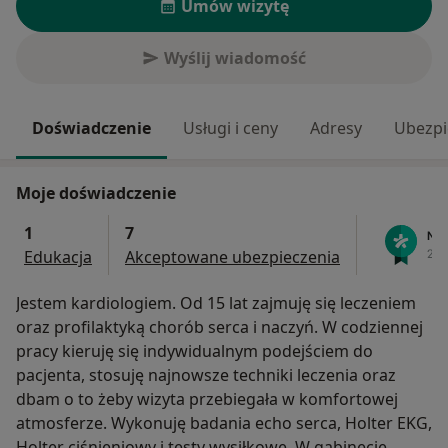
Umów wizytę
Wyślij wiadomość
Doświadczenie
Usługi i ceny
Adresy
Ubezpi
Moje doświadczenie
1
7
Edukacja
Akceptowane ubezpieczenia
Jestem kardiologiem. Od 15 lat zajmuję się leczeniem
oraz profilaktyką chorób serca i naczyń. W codziennej
pracy kieruję się indywidualnym podejściem do
pacjenta, stosuję najnowsze techniki leczenia oraz
dbam o to żeby wizyta przebiegała w komfortowej
atmosferze. Wykonuję badania echo serca, Holter EKG,
Holter ciśnieniowy i testy wysiłkowe. W gabinecie