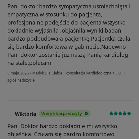
Pani doktor bardzo sympatyczna,uśmiechnięta i
empatyczna w stosunku do pacjenta,
profesjonalne podejście do pacjenta,wszystko
dokładnie wyjaśniła ,objaśniła wyniki badań,
bardzo podbudowała pacjentkę.Pacjentka czuła
się bardzo komfortowa w gabinecie.Napewno
Pani doktor zostanie już naszą Panią kardiolog
na stałe,polecam
8 maja 2026
•
Medyk Dla Ciebie
•
konsultacja kardiologiczna + EKG
•
w opinii użytkownika Pacjentka Adela
zgłoś nadużycie
Wiktoria
Weryfikacja wizyty
W
Pani Doktor bardzo dokładnie mi wszystko
objaśniła. Czułam się bardzo komfortowo