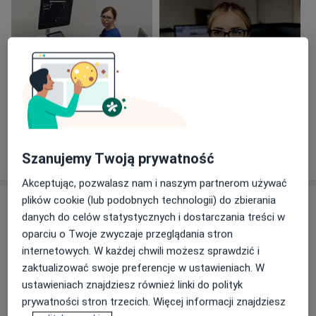
Zobacz galerię (2)
Pokaż więcej
Szanujemy Twoją prywatność
o doświadczeniu
Akceptując, pozwalasz nam i naszym partnerom używać
plików cookie (lub podobnych technologii) do zbierania
Usługi i ceny
danych do celów statystycznych i dostarczania treści w
Konsultacja kardiologiczna + EKG
oparciu o Twoje zwyczaje przeglądania stron
Umów wizytę
270 zł - 300 zł
Szczegóły
internetowych. W każdej chwili możesz sprawdzić i
zaktualizować swoje preferencje w ustawieniach. W
ustawieniach znajdziesz również linki do polityk
ECHO serca
prywatności stron trzecich. Więcej informacji znajdziesz
Umów wizytę
Od 250 zł
Szczegóły