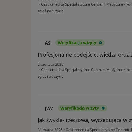
•
Gastromedica Specjalistyczne Centrum Medyczne
•
kon
w opinii użytkownika Clara
zgłoś nadużycie
AS
Weryfikacja wizyty
A
Profesjonalne podejście, wiedza oraz 
2 czerwca 2026
•
Gastromedica Specjalistyczne Centrum Medyczne
•
kon
w opinii użytkownika AS
zgłoś nadużycie
JWZ
Weryfikacja wizyty
J
Jak zwykle- rzeczowa, wyczepująca wiz
31 marca 2026
•
Gastromedica Specjalistyczne Centrum