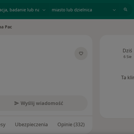
acja, badanie lub nazwisko
miasto lub dzielnica
na Pac
sto
Dziś
6 Sie
ecjalizacjach
Ta kl
Wyślij wiadomość
esy
Ubezpieczenia
Opinie (332)