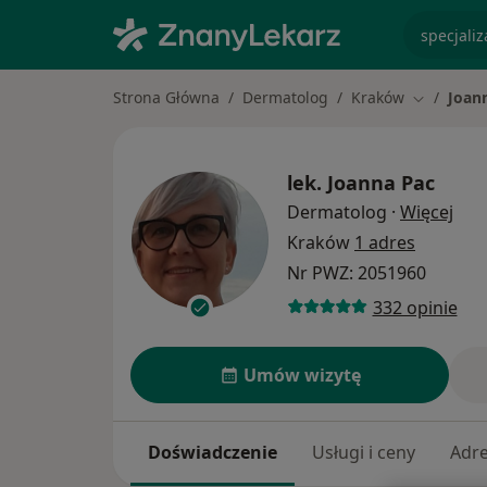
specjaliz
Strona Główna
Dermatolog
Kraków
Joan
Zmień mia
lek.
Joanna Pac
O sp
Dermatolog
·
Więcej
Kraków
1 adres
Nr PWZ: 2051960
332 opinie
Umów wizytę
Doświadczenie
Usługi i ceny
Adr