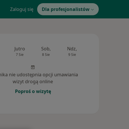
Zaloguj się
Dla profesjonalistów
Jutro
Sob,
Ndz,
Pon,
Wt,
7 Sie
8 Sie
9 Sie
10 Sie
11 Si
inika nie udostępnia opcji umawiania
wizyt drogą online
Poproś o wizytę