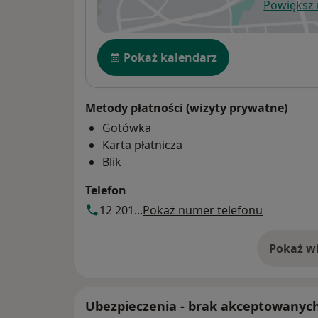
Powiększ
ot
Dostępność
Pokaż kalendarz
Metody płatności (wizyty prywatne)
Gotówka
Karta płatnicza
Blik
Telefon
12 201...
Pokaż numer telefonu
Pokaż wi
o 
Ubezpieczenia - brak akceptowanyc