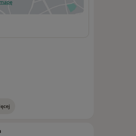
 mapę
wiera się w nowej karcie
ęcej
adresie
h