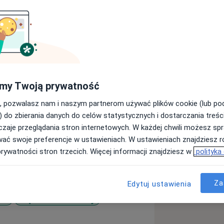
gii z wieloletnim doświadczeniem.
my Twoją prywatność
UJ, w roku 1998
 specjalizacji z dermatologii i
, pozwalasz nam i naszym partnerom używać plików cookie (lub p
) do zbierania danych do celów statystycznych i dostarczania treśc
kcie stażu oraz pracy w Oddziale
zaje przeglądania stron internetowych. W każdej chwili możesz spr
iego w Krakowie.
wać swoje preferencje w ustawieniach. W ustawieniach znajdziesz ró
istycznych i prywatnych gabinetach
prywatności stron trzecich. Więcej informacji znajdziesz w
polityka
Dermatologicznego.
e uczestnicząc w wielu szkoleniach,
Za
Edytuj ustawienia
ci
Trądzik młodzieńczy
sr_more_diseases