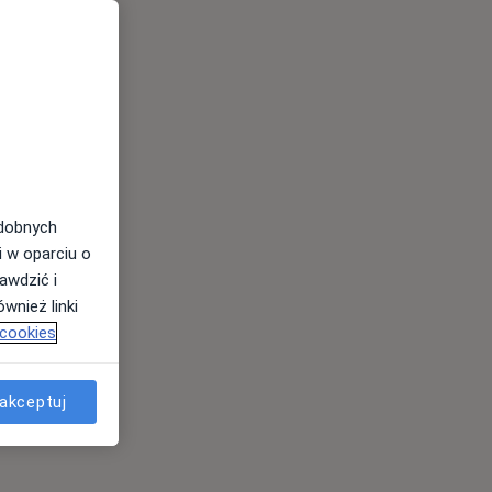
odobnych
i w oparciu o
awdzić i
wnież linki
 cookies
akceptuj