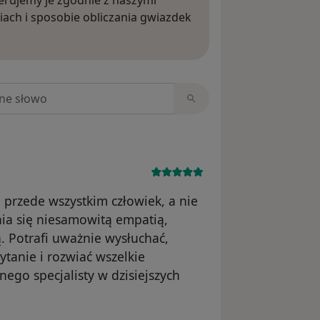
rujemy je zgodnie z naszymi
iach i sposobie obliczania gwiazdek
ięcej o opiniach
niach
 przede wszystkim człowiek, a nie
nia się niesamowitą empatią,
ą. Potrafi uważnie wysłuchać,
tanie i rozwiać wszelkie
ego specjalisty w dzisiejszych