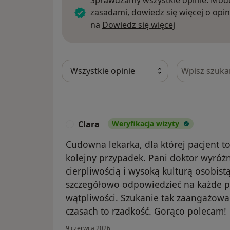
Sprawdzamy wszystkie opinie. Mode
zasadami, dowiedz się więcej o opin
Dowiedz się w
na
Dowiedz się więcej
Szukaj w opi
Clara
Weryfikacja wizyty
C
Cudowna lekarka, dla której pacjent to
kolejny przypadek. Pani doktor wyróż
cierpliwością i wysoką kulturą osobist
szczegółowo odpowiedzieć na każde py
wątpliwości. Szukanie tak zaangażowan
czasach to rzadkość. Gorąco polecam!
9 czerwca 2026