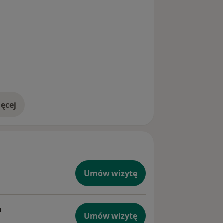
ęcej
doświadczeniu
Umów wizytę
a
Umów wizytę