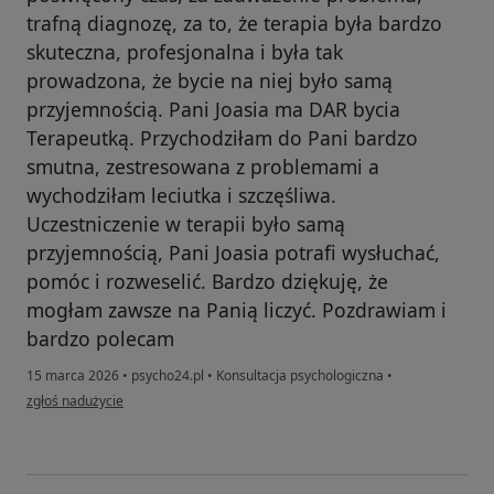
trafną diagnozę, za to, że terapia była bardzo
skuteczna, profesjonalna i była tak
prowadzona, że bycie na niej było samą
przyjemnością. Pani Joasia ma DAR bycia
Terapeutką. Przychodziłam do Pani bardzo
smutna, zestresowana z problemami a
wychodziłam leciutka i szczęśliwa.
Uczestniczenie w terapii było samą
przyjemnością, Pani Joasia potrafi wysłuchać,
pomóc i rozweselić. Bardzo dziękuję, że
mogłam zawsze na Panią liczyć. Pozdrawiam i
bardzo polecam
15 marca 2026
•
psycho24.pl
•
Konsultacja psychologiczna
•
w opinii użytkownika MM
zgłoś nadużycie