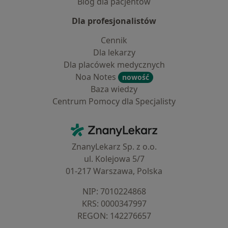
Blog dla pacjentów
Dla profesjonalistów
Cennik
Dla lekarzy
Dla placówek medycznych
Noa Notes
nowość
Baza wiedzy
Centrum Pomocy dla Specjalisty
Kontakt
ZnanyLekarz - Strona główna
ZnanyLekarz Sp. z o.o.
ul. Kolejowa 5/7
01-217 Warszawa, Polska
NIP: ⁠7010224868
KRS: ⁠0000347997
REGON: ⁠142276657