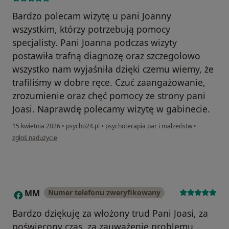
Bardzo polecam wizytę u pani Joanny
wszystkim, którzy potrzebują pomocy
specjalisty. Pani Joanna podczas wizyty
postawiła trafną diagnozę oraz szczegolowo
wszystko nam wyjaśniła dzięki czemu wiemy, że
trafiliśmy w dobre ręce. Czuć zaangażowanie,
zrozumienie oraz chęć pomocy ze strony pani
Joasi. Naprawdę polecamy wizytę w gabinecie.
15 kwietnia 2026
•
psycho24.pl
•
psychoterapia par i małżeństw
•
w opinii użytkownika Monika
zgłoś nadużycie
MM
Numer telefonu zweryfikowany
M
Bardzo dziękuję za włożony trud Pani Joasi, za
poświęcony czas, za zauważenie problemu,