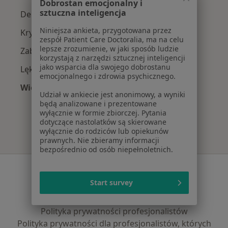
Dobrostan emocjonalny i
sztuczna inteligencja
Depresja w Radomiu
Niniejsza ankieta, przygotowana przez
Kryzys emocjonalny w Radomiu
zespół Patient Care Doctoralia, ma na celu
lepsze zrozumienie, w jaki sposób ludzie
Zaburzenia nastroju w Radomiu
korzystają z narzędzi sztucznej inteligencji
jako wsparcia dla swojego dobrostanu
Lęki w Radomiu
emocjonalnego i zdrowia psychicznego.
Więcej (15)
Udział w ankiecie jest anonimowy, a wyniki
Więcej w kategorii: Najczęście leczone chorob
będą analizowane i prezentowane
wyłącznie w formie zbiorczej. Pytania
dotyczące nastolatków są skierowane
wyłącznie do rodziców lub opiekunów
prawnych. Nie zbieramy informacji
bezpośrednio od osób niepełnoletnich.
Serwis
Start survey
Regulamin
Polityka prywatności pacjentów
Polityka prywatności profesjonalistów
Polityka prywatności dla profesjonalistów, których