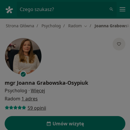
Me
Czego szukasz?
Strona Główna
Psycholog
Radom
Joanna Grabowsk
Zmień miasto
mgr
Joanna Grabowska-Osypiuk
O specjalizacjach
Psycholog
·
Więcej
Radom
1 adres
59 opinii
Umów wizytę