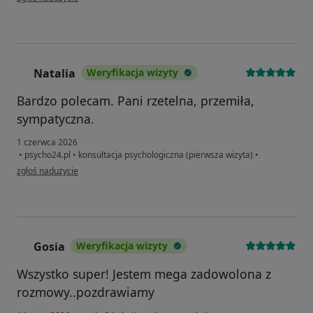
Natalia
Weryfikacja wizyty
N
Bardzo polecam. Pani rzetelna, przemiła,
sympatyczna.
1 czerwca 2026
•
psycho24.pl
•
konsultacja psychologiczna (pierwsza wizyta)
•
w opinii użytkownika Natalia
zgłoś nadużycie
Gosia
Weryfikacja wizyty
G
Wszystko super! Jestem mega zadowolona z
rozmowy..pozdrawiamy