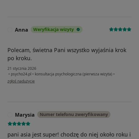
Anna
Weryfikacja wizyty
A
Polecam, świetna Pani wszystko wyjaśnia krok
po kroku.
21 stycznia 2026
•
psycho24.pl
•
konsultacja psychologiczna (pierwsza wizyta)
•
w opinii użytkownika Anna
zgłoś nadużycie
Marysia
Numer telefonu zweryfikowany
M
pani asia jest super! chodzę do niej około roku i