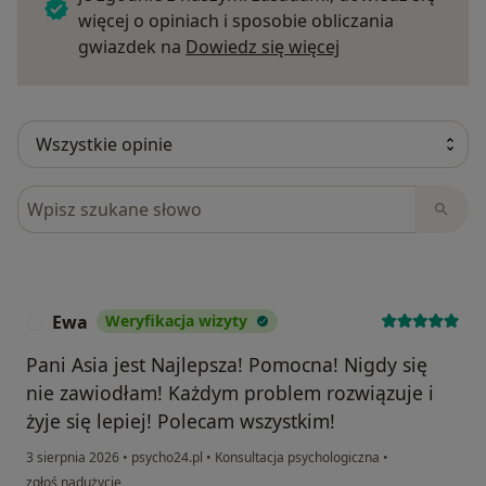
więcej o opiniach i sposobie obliczania
Dowiedz się więce
gwiazdek na
Dowiedz się więcej
Szukaj w opiniach
Ewa
Weryfikacja wizyty
E
Pani Asia jest Najlepsza! Pomocna! Nigdy się
nie zawiodłam! Każdym problem rozwiązuje i
żyje się lepiej! Polecam wszystkim!
3 sierpnia 2026
•
psycho24.pl
•
Konsultacja psychologiczna
•
w opinii użytkownika Ewa
zgłoś nadużycie