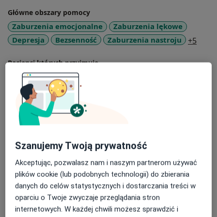
Główne obszary pomocy
Zaburzenia emocjonalne
Zaburzenia lękowe
a11y_
Depresja
Bezsenność
Zaburzenia nastroju
+5
Pacjenci których przyjmuję
Dorośli
Dzieci
Rodzaje konsultacji
Stacjonarne
Zobacz lokalizacje (1)
Konsultacje online
Zobacz kalendarz online
Szanujemy Twoją prywatność
Zdjęcia i filmy
Akceptując, pozwalasz nam i naszym partnerom używać
plików cookie (lub podobnych technologii) do zbierania
danych do celów statystycznych i dostarczania treści w
oparciu o Twoje zwyczaje przeglądania stron
internetowych. W każdej chwili możesz sprawdzić i