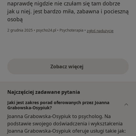
naprawdę nigdzie nie czułam się tam dobrze
jak u niej. jest bardzo miła, zabawna i pocieszną
osobą
w opinii użytkownika Marysia
2 grudnia 2025
•
psycho24.pl
•
Psychoterapia
•
zgłoś nadużycie
Zobacz więcej
opinie powyżej
Najczęściej zadawane pytania
Jaki jest zakres porad oferowanych przez Joanna
Grabowska-Osypiuk?
Joanna Grabowska-Osypiuk to psycholog. Na
podstawie swojego doświadczenia i wykształcenia
Joanna Grabowska-Osypiuk oferuje usługi takie jak: