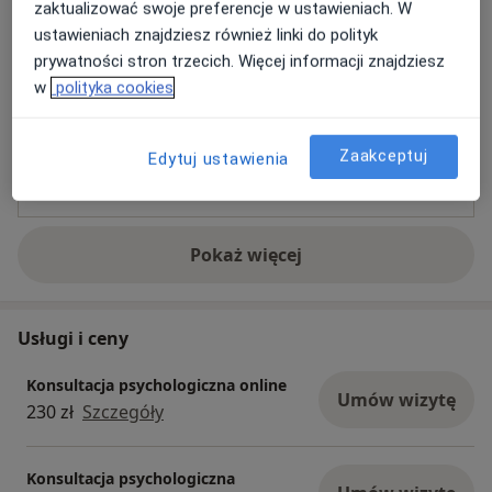
zaktualizować swoje preferencje w ustawieniach. W
ustawieniach znajdziesz również linki do polityk
prywatności stron trzecich. Więcej informacji znajdziesz
Zobacz galerię (5)
w
polityka cookies
Płatność online akceptowana
Zaakceptuj
Edytuj ustawienia
Oszczędź swój czas przed wizytą.
Pokaż więcej
o doświadczeniu
Usługi i ceny
Konsultacja psychologiczna online
Umów wizytę
230 zł
Szczegóły
Konsultacja psychologiczna