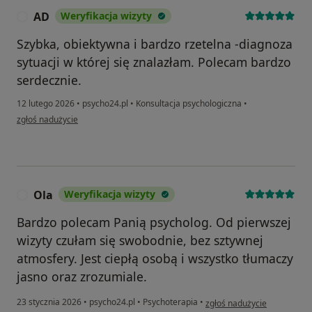
AD
Weryfikacja wizyty
A
Szybka, obiektywna i bardzo rzetelna -diagnoza
sytuacji w której się znalazłam. Polecam bardzo
serdecznie.
12 lutego 2026
•
psycho24.pl
•
Konsultacja psychologiczna
•
w opinii użytkownika AD
zgłoś nadużycie
Ola
Weryfikacja wizyty
O
Bardzo polecam Panią psycholog. Od pierwszej
wizyty czułam się swobodnie, bez sztywnej
atmosfery. Jest ciepłą osobą i wszystko tłumaczy
jasno oraz zrozumiale.
w opinii użytkownika Ola
23 stycznia 2026
•
psycho24.pl
•
Psychoterapia
•
zgłoś nadużycie