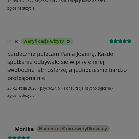
14 maja 2026
•
psycho24.pl
•
Konsultacja psychologiczna
•
w opinii użytkownika Gosia
zgłoś nadużycie
K
Weryfikacja wizyty
Serdecznie polecam Panią Joannę. Każde
spotkanie odbywało się w przyjemnej,
swobodnej atmosferze, a jednocześnie bardzo
profesjonalnie
20 kwietnia 2026
•
psycho24.pl
•
Konsultacja psychologiczna
•
w opinii użytkownika K
zgłoś nadużycie
Monika
Numer telefonu zweryfikowany
M