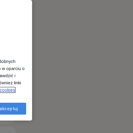
Śr,
Czw,
Pt,
12 Sie
13 Sie
14 Sie
odobnych
i w oparciu o
awdzić i
wnież linki
 cookies
akceptuj