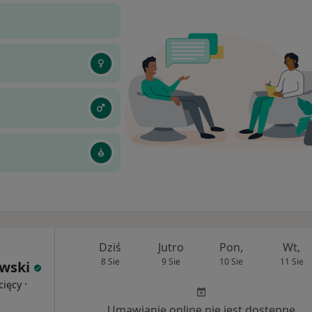
Dziś
Jutro
Pon,
Wt,
8 Sie
9 Sie
10 Sie
11 Sie
owski
·
cięcy
Umawianie online nie jest dostępne