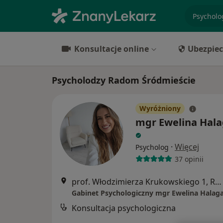
specjaliz
Konsultacje online
Ubezpiec
Psycholodzy Radom Śródmieście
Wyróżniony
mgr Ewelina Hal
·
Więcej
Psycholog
37 opinii
prof. Włodzimierza Krukowskiego 1, Radom
Gabinet Psychologiczny mgr Ewelina Halag
Konsultacja psychologiczna