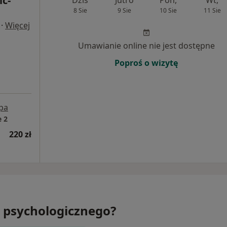
ic-
Dziś
Jutro
Pon,
Wt,
8 Sie
9 Sie
10 Sie
11 Sie
·
Więcej
Umawianie online nie jest dostępne
Poproś o wizytę
pa
 2
220 zł
 psychologicznego?