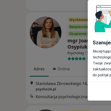
Wyróżniony
Bezpieczne płatności
Skupienie na pacjencie
mgr Joanna Grab
Szanuje
Osypiuk
Akceptując
·
Więcej
Psycholog
technologii
59 opinii
Twoje zwyc
Adres
Online
zaktualizo
do polityk 
Stanisława Zbrowskiego 14, Radom
•
Ma
psycho24.pl
Konsultacja psychologiczna