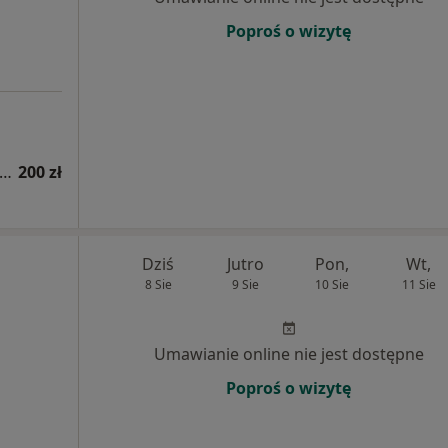
Poproś o wizytę
sultacja psychologiczna (pierwsza wizyta)
200 zł
Dziś
Jutro
Pon,
Wt,
8 Sie
9 Sie
10 Sie
11 Sie
Umawianie online nie jest dostępne
Poproś o wizytę