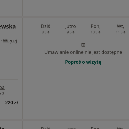
ewska
Dziś
Jutro
Pon,
Wt,
8 Sie
9 Sie
10 Sie
11 Sie
·
Więcej
Umawianie online nie jest dostępne
Poproś o wizytę
pa
 2
220 zł