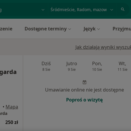
acja, badanie lub nazwisko
miasto lub dzielnica
zenie
Dostępne terminy
Język
Przyjmu
Jak działają wyniki wysz
Dziś
Jutro
Pon,
Wt,
8 Sie
9 Sie
10 Sie
11 Sie
agarda
Umawianie online nie jest dostępne
Poproś o wizytę
•
Mapa
arda
250 zł