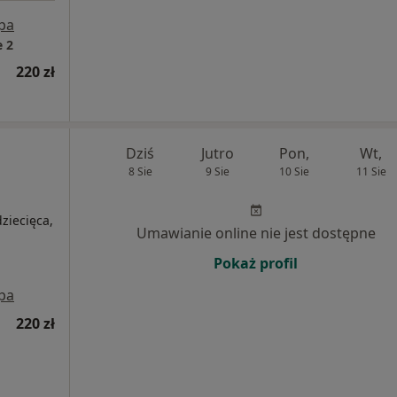
pa
 2
220 zł
Dziś
Jutro
Pon,
Wt,
8 Sie
9 Sie
10 Sie
11 Sie
ziecięca,
Umawianie online nie jest dostępne
Pokaż profil
pa
220 zł