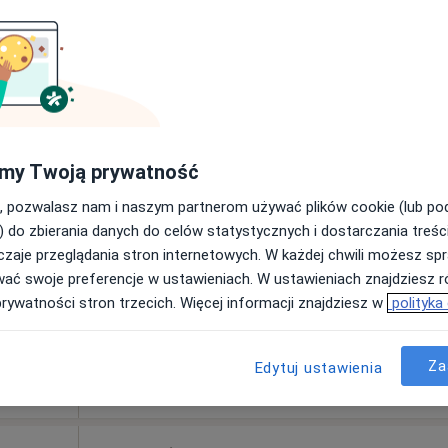
Dziś
Jutro
Pon,
Wt,
8 Sie
9 Sie
10 Sie
11 Sie
owska-
Umawianie online nie jest dostępne
my Twoją prywatność
Poproś o wizytę
, pozwalasz nam i naszym partnerom używać plików cookie (lub p
) do zbierania danych do celów statystycznych i dostarczania treśc
zaje przeglądania stron internetowych. W każdej chwili możesz spr
wać swoje preferencje w ustawieniach. W ustawieniach znajdziesz ró
prywatności stron trzecich. Więcej informacji znajdziesz w
polityka
pa
Za
Edytuj ustawienia
230 zł