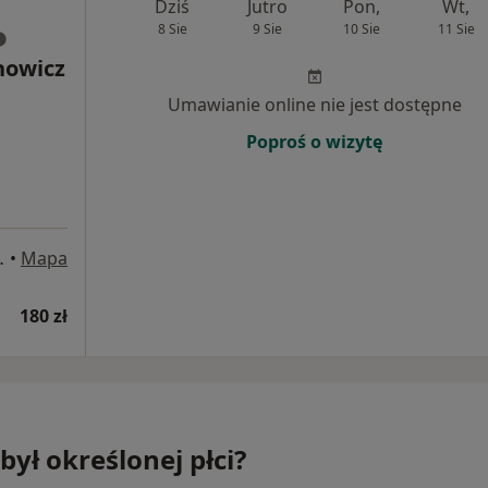
Dziś
Jutro
Pon,
Wt,
8 Sie
9 Sie
10 Sie
11 Sie
howicz
Umawianie online nie jest dostępne
Poproś o wizytę
et 107, Radom
•
Mapa
180 zł
był określonej płci?