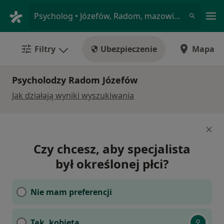
Me
Psycholog • Józefów, Radom, mazowieckie
Filtry
Ubezpieczenie
Mapa
Psycholodzy Radom Józefów
Jak działają wyniki wyszukiwania
Czy chcesz, aby specjalista
był określonej płci?
Nie mam preferencji
Tak, kobieta