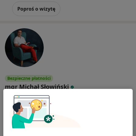
Poproś o wizytę
Bezpieczne płatności
mgr Michał Słowiński
·
Więcej
Psycholog, Psychoterapeuta certyfikowany
61 opinii
Adres
Online
Opoczyńska 32, Radom
•
Mapa