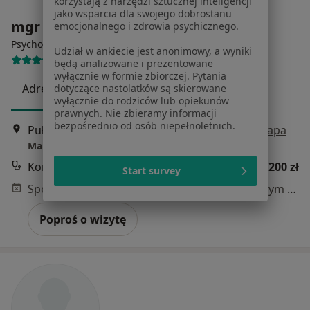
korzystają z narzędzi sztucznej inteligencji
jako wsparcia dla swojego dobrostanu
mgr Marta Augustyn
emocjonalnego i zdrowia psychicznego.
·
Więcej
Psycholog, Psychoterapeuta
Udział w ankiecie jest anonimowy, a wyniki
13 opinii
będą analizowane i prezentowane
wyłącznie w formie zbiorczej. Pytania
Adres
Online
dotyczące nastolatków są skierowane
wyłącznie do rodziców lub opiekunów
prawnych. Nie zbieramy informacji
bezpośrednio od osób niepełnoletnich.
Pułkownika Jana Zientarskiego 1A, Radom
•
Mapa
Marta Augustyn
Konsultacja psychologiczna
200 zł
Start survey
Specjalista nie oferuje umawiania online pod tym adresem.
Poproś o wizytę