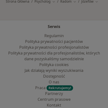
Strona Główna
Psycholog
Radom
Józefów
Zmień miasto
Zmień miasto
Zmień m
Serwis
Regulamin
Polityka prywatności pacjentów
Polityka prywatności profesjonalistów
Polityka prywatności dla profesjonalistów, których
dane pozyskaliśmy samodzielnie
Polityka cookies
Jak działają wyniki wyszukiwania
Dostępność
O nas
Praca
Rekrutujemy!
Partnerzy
Centrum prasowe
Kontakt