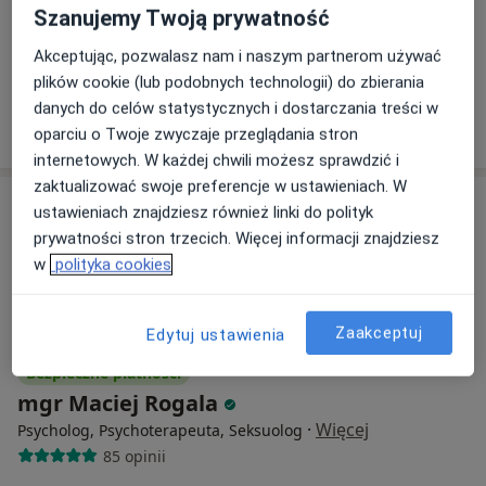
Michał Słowiński psycholog/specjalista psychoterapii uzależnień
Szanujemy Twoją prywatność
Konsultacja psychologiczna
220 zł
Akceptując, pozwalasz nam i naszym partnerom używać
Specjalista nie oferuje umawiania online pod tym adresem.
plików cookie (lub podobnych technologii) do zbierania
danych do celów statystycznych i dostarczania treści w
Poproś o wizytę
oparciu o Twoje zwyczaje przeglądania stron
internetowych. W każdej chwili możesz sprawdzić i
zaktualizować swoje preferencje w ustawieniach. W
ustawieniach znajdziesz również linki do polityk
prywatności stron trzecich. Więcej informacji znajdziesz
w
polityka cookies
Zaakceptuj
Edytuj ustawienia
Bezpieczne płatności
mgr Maciej Rogala
·
Więcej
Psycholog, Psychoterapeuta, Seksuolog
85 opinii