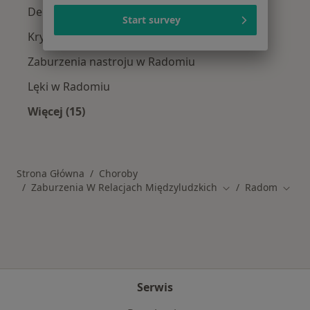
Depresja w Radomiu
Start survey
Kryzys emocjonalny w Radomiu
Zaburzenia nastroju w Radomiu
Lęki w Radomiu
Więcej (15)
Więcej w kategorii: Schorzenia w Radomiu
Strona Główna
Choroby
Zaburzenia W Relacjach Międzyludzkich
Radom
Zmień miasto
Zmień
Serwis