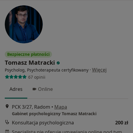
Bezpieczne płatności
Tomasz Matracki
·
Więcej
Psycholog, Psychoterapeuta certyfikowany
67 opinii
Adres
Online
PCK 3/27, Radom
•
Mapa
Gabinet psychologiczny Tomasz Matracki
Konsultacja psychologiczna
200 zł
Specjalista nie oferuje umawiania online pod tym adresem.