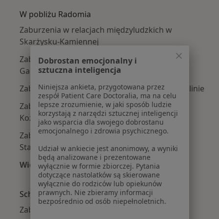
W pobliżu Radomia
Zaburzenia w relacjach międzyludzkich w
Skarżysku-Kamiennej
Zaburzenia w relacjach międzyludzkich w
Dobrostan emocjonalny i
sztuczna inteligencja
Garwolinie
Niniejsza ankieta, przygotowana przez
Zaburzenia w relacjach międzyludzkich w Dęblinie
zespół Patient Care Doctoralia, ma na celu
lepsze zrozumienie, w jaki sposób ludzie
Zaburzenia w relacjach międzyludzkich w
korzystają z narzędzi sztucznej inteligencji
Kozienicach
jako wsparcia dla swojego dobrostanu
emocjonalnego i zdrowia psychicznego.
Zaburzenia w relacjach międzyludzkich w
Starachowicach
Udział w ankiecie jest anonimowy, a wyniki
będą analizowane i prezentowane
Więcej (2)
wyłącznie w formie zbiorczej. Pytania
dotyczące nastolatków są skierowane
Więcej w kategorii: W pobliżu Radomia
wyłącznie do rodziców lub opiekunów
prawnych. Nie zbieramy informacji
Schorzenia w Radomiu
bezpośrednio od osób niepełnoletnich.
Zaburzenia emocjonalne w Radomiu