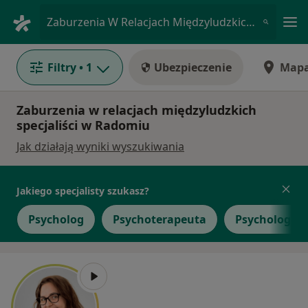
Me
Zaburzenia W Relacjach Międzyludzkich • Radom, mazowieckie
Filtry
• 1
Ubezpieczenie
Map
Zaburzenia w relacjach międzyludzkich
specjaliści w Radomiu
Jak działają wyniki wyszukiwania
Jakiego specjalisty szukasz?
Psycholog
Psychoterapeuta
Psycholog dz