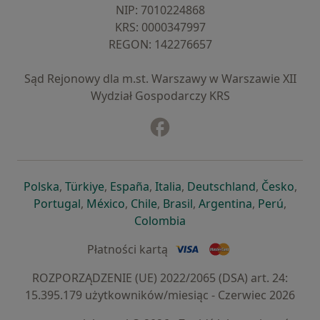
NIP: ⁠7010224868
KRS: ⁠0000347997
REGON: ⁠142276657
Sąd Rejonowy dla m.st. Warszawy w Warszawie XII
Wydział Gospodarczy KRS
Facebook
otwiera się w nowej karcie
otwiera się w nowej karcie
otwiera się w nowej karcie
otwiera się w nowej karcie
otwiera się w nowej karci
otwiera się
otwi
Polska
,
Türkiye
,
España
,
Italia
,
Deutschland
,
Česko
,
otwiera się w nowej karcie
otwiera się w nowej karcie
otwiera się w nowej karcie
otwiera się w nowej kar
otwiera się 
otwier
Portugal
,
México
,
Chile
,
Brasil
,
Argentina
,
Perú
,
otwiera się w nowej karc
Colombia
Płatności kartą
ROZPORZĄDZENIE (UE) 2022/2065 (DSA) art. 24:
15.395.179 użytkowników/miesiąc - Czerwiec 2026