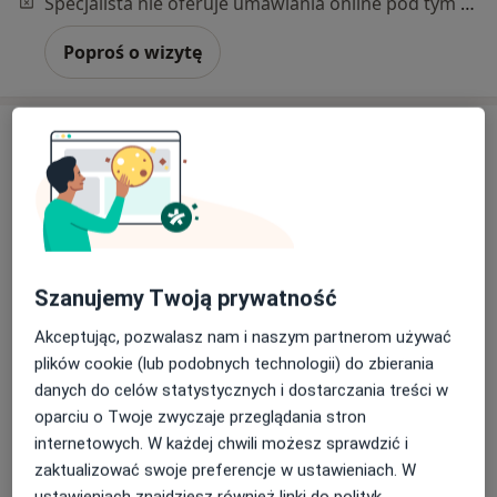
Specjalista nie oferuje umawiania online pod tym adresem.
Poproś o wizytę
Szanujemy Twoją prywatność
mgr Magdalena Galus
·
Więcej
Psycholog, Psychoterapeuta
Akceptując, pozwalasz nam i naszym partnerom używać
11 opinii
plików cookie (lub podobnych technologii) do zbierania
danych do celów statystycznych i dostarczania treści w
Adres
Online 1
Online 2
Online 3
oparciu o Twoje zwyczaje przeglądania stron
internetowych. W każdej chwili możesz sprawdzić i
Henryka Sienkiewicza 36/5, Radom
•
Mapa
zaktualizować swoje preferencje w ustawieniach. W
G-Home Centrum Psychologiczno-Medyczne 2
ustawieniach znajdziesz również linki do polityk