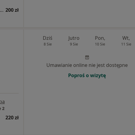
sultacja psychologiczna (pierwsza wizyta)
200 zł
Dziś
Jutro
Pon,
Wt,
8 Sie
9 Sie
10 Sie
11 Sie
Umawianie online nie jest dostępne
Poproś o wizytę
pa
 2
220 zł