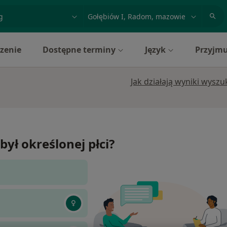
acja, badanie lub nazwisko
miasto lub dzielnica
zenie
Dostępne terminy
Język
Przyjmu
Jak działają wyniki wysz
był określonej płci?