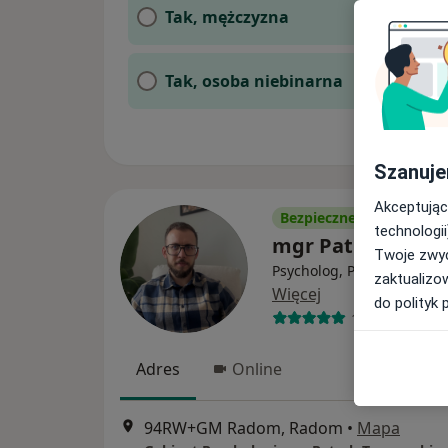
Tak, mężczyzna
Tak, osoba niebinarna
Szanuje
Akceptując
Bezpieczne płatności
technologii
mgr Patryk Tarn
Twoje zwyc
Psycholog, Psycholog dzie
zaktualizo
Więcej
do polityk 
14 opinii
Adres
Online
94RW+GM Radom, Radom
•
Mapa