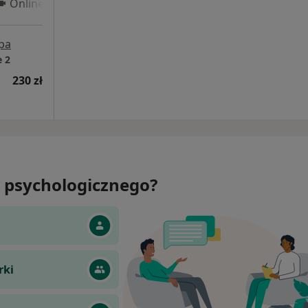
Online 3
pa
 2
230 zł
 psychologicznego?
rki