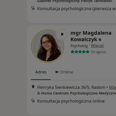
Gabinet Psychologiczny Patryk Tarnowski
Kon
mgr Magdalena
Kowalczyk
·
Więcej
Psycholog
35 opinii
Adres
Online
Henryka Sienkiewicza 36/5, Radom
•
Ma
G-Home Centrum Psychologiczno-Medyczne
Konsultacja psychologiczna online