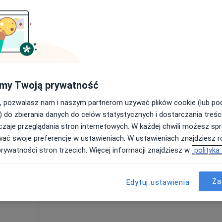
my Twoją prywatność
, pozwalasz nam i naszym partnerom używać plików cookie (lub p
Dziś
Jutro
Pon,
Wt,
) do zbierania danych do celów statystycznych i dostarczania treśc
8 Sie
9 Sie
10 Sie
11 Sie
owski
zaje przeglądania stron internetowych. W każdej chwili możesz spr
·
cięcy
wać swoje preferencje w ustawieniach. W ustawieniach znajdziesz ró
prywatności stron trzecich. Więcej informacji znajdziesz w
polityka
Umawianie online nie jest dostępne
Poproś o wizytę
Za
Edytuj ustawienia