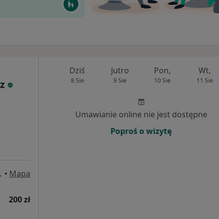
Dziś
Jutro
Pon,
Wt,
8 Sie
9 Sie
10 Sie
11 Sie
z
Umawianie online nie jest dostępne
Poproś o wizytę
et 104, Radom
•
Mapa
200 zł