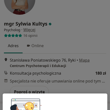
mgr Sylwia Kultys
·
Więcej
Psycholog
16 opinii
Adres
Online
Stanisława Poniatowskiego 76, Ryki
•
Mapa
Centrum Psychoterapii i Edukacji
Konsultacja psychologiczna
180 zł
Specjalista nie oferuje umawiania online pod tym adresem.
Poproś o wizytę