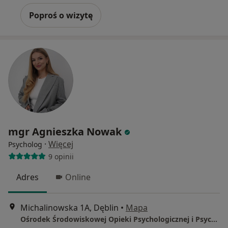
Poproś o wizytę
mgr Agnieszka Nowak
·
Więcej
Psycholog
9 opinii
Adres
Online
Michalinowska 1A, Dęblin
•
Mapa
Ośrodek Środowiskowej Opieki Psychologicznej i Psychoterapeutycznej Dla Dzieci i Młodzieży