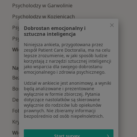
Psycholodzy w Garwolinie
Psycholodzy w Kozienicach
Psycholodzy w Radomiu
Dobrostan emocjonalny i
sztuczna inteligencja
Psycholodzy w Nałęczowie
Niniejsza ankieta, przygotowana przez
Więcej (9)
zespół Patient Care Doctoralia, ma na celu
lepsze zrozumienie, w jaki sposób ludzie
Więcej w kategorii: W pobliżu Dęblina
korzystają z narzędzi sztucznej inteligencji
jako wsparcia dla swojego dobrostanu
Najczęstsze schorzenia
emocjonalnego i zdrowia psychicznego.
Bezsenność Dęblin
Udział w ankiecie jest anonimowy, a wyniki
Borderline Dęblin
będą analizowane i prezentowane
wyłącznie w formie zbiorczej. Pytania
Depresja Dęblin
dotyczące nastolatków są skierowane
wyłącznie do rodziców lub opiekunów
Fobia społeczna Dęblin
prawnych. Nie zbieramy informacji
bezpośrednio od osób niepełnoletnich.
Kryzys w związku Dęblin
Więcej (9)
Start survey