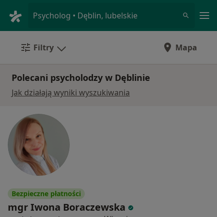
Me
Psycholog • Dęblin, lubelskie
Filtry
Mapa
Polecani psycholodzy w Dęblinie
Jak działają wyniki wyszukiwania
Bezpieczne płatności
mgr Iwona Boraczewska