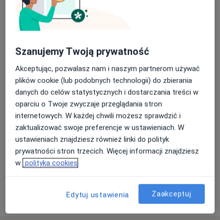
Szanujemy Twoją prywatność
Akceptując, pozwalasz nam i naszym partnerom używać
mgr Kinga Majcher
plików cookie (lub podobnych technologii) do zbierania
·
Więcej
Psycholog, Psychotraumatolog, Psychoterapeuta
danych do celów statystycznych i dostarczania treści w
52 opinie
oparciu o Twoje zwyczaje przeglądania stron
internetowych. W każdej chwili możesz sprawdzić i
Adres
Online
zaktualizować swoje preferencje w ustawieniach. W
ustawieniach znajdziesz również linki do polityk
Żytnia 16, Ryki
•
Mapa
prywatności stron trzecich. Więcej informacji znajdziesz
SANMED
w
polityka cookies
Specjalista nie oferuje umawiania online pod tym adresem.
Zaakceptuj
Edytuj ustawienia
Poproś o wizytę