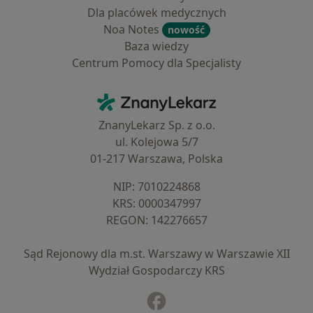
Dla placówek medycznych
Noa Notes
nowość
Baza wiedzy
Centrum Pomocy dla Specjalisty
Kontakt
ZnanyLekarz - Strona główna
ZnanyLekarz Sp. z o.o.
ul. Kolejowa 5/7
01-217 Warszawa, Polska
NIP: ⁠7010224868
KRS: ⁠0000347997
REGON: ⁠142276657
Sąd Rejonowy dla m.st. Warszawy w Warszawie XII
Wydział Gospodarczy KRS
Facebook
otwiera się w nowej karcie