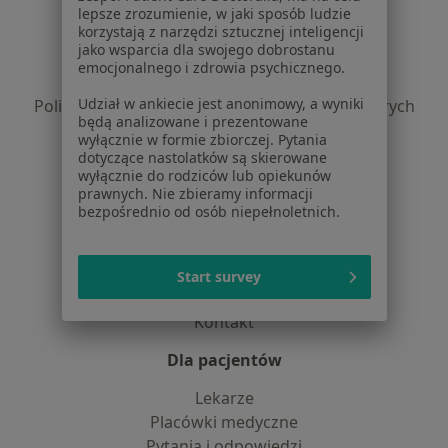
lepsze zrozumienie, w jaki sposób ludzie
korzystają z narzędzi sztucznej inteligencji
Regulamin
jako wsparcia dla swojego dobrostanu
Polityka prywatności pacjentów
emocjonalnego i zdrowia psychicznego.
Polityka prywatności profesjonalistów
Udział w ankiecie jest anonimowy, a wyniki
Polityka prywatności dla profesjonalistów, których
będą analizowane i prezentowane
dane pozyskaliśmy samodzielnie
wyłącznie w formie zbiorczej. Pytania
Polityka cookies
dotyczące nastolatków są skierowane
wyłącznie do rodziców lub opiekunów
Jak działają wyniki wyszukiwania
prawnych. Nie zbieramy informacji
Dostępność
bezpośrednio od osób niepełnoletnich.
O nas
Praca
Rekrutujemy!
Partnerzy
Start survey
Centrum prasowe
Kontakt
Dla pacjentów
Lekarze
Placówki medyczne
Pytania i odpowiedzi