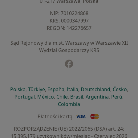
01-217 Warszawa, Polska
NIP: ⁠7010224868
KRS: ⁠0000347997
REGON: ⁠142276657
Sąd Rejonowy dla m.st. Warszawy w Warszawie XII
Wydział Gospodarczy KRS
Facebook
otwiera się w nowej karcie
otwiera się w nowej karcie
otwiera się w nowej karcie
otwiera się w nowej karcie
otwiera się w nowej karci
otwiera się
otwi
Polska
,
Türkiye
,
España
,
Italia
,
Deutschland
,
Česko
,
otwiera się w nowej karcie
otwiera się w nowej karcie
otwiera się w nowej karcie
otwiera się w nowej kar
otwiera się 
otwier
Portugal
,
México
,
Chile
,
Brasil
,
Argentina
,
Perú
,
otwiera się w nowej karc
Colombia
Płatności kartą
ROZPORZĄDZENIE (UE) 2022/2065 (DSA) art. 24:
15.395.179 użytkowników/miesiąc - Czerwiec 2026