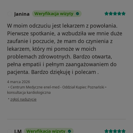
Janina
Weryfikacja wizyty
J
W moim odczuciu jest lekarzem z powołania.
Pierwsze spotkanie, a wzbudziła we mnie duże
zaufanie i poczucie, że mam do czynienia z
lekarzem, który mi pomoże w moich
problemach zdrowotnych. Bardzo otwarta,
pełna empatii i pełnym zaangażowaniem do
pacjenta. Bardzo dziękuję i polecam .
4 marca 2026
•
Centrum Medyczne enel-med - Oddział Kupiec Poznański
•
konsultacja kardiologiczna
w opinii użytkownika Janina
•
zgłoś nadużycie
J.M
Weryfikacja wizyty
J