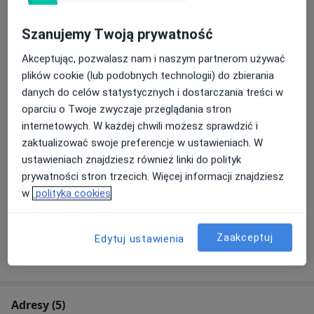
ECHO serca
Umów wizytę
250 zł - 359 zł
Szczegóły
Szanujemy Twoją prywatność
Akceptując, pozwalasz nam i naszym partnerom używać
Konsultacja internistyczna
plików cookie (lub podobnych technologii) do zbierania
Od 242 zł
Szczegóły
danych do celów statystycznych i dostarczania treści w
oparciu o Twoje zwyczaje przeglądania stron
internetowych. W każdej chwili możesz sprawdzić i
Holter EKG
zaktualizować swoje preferencje w ustawieniach. W
200 zł
Szczegóły
ustawieniach znajdziesz również linki do polityk
prywatności stron trzecich. Więcej informacji znajdziesz
Próba wysiłkowa
w
polityka cookies
250 zł - 324 zł
Szczegóły
Zaakceptuj
Edytuj ustawienia
W jaki sposób ustalane są ceny?
Adresy (5)