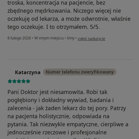
troska, koncentracja na pacjencie, bez
zbędnego mędrkowania. Niczego więcej nie
oczekuję od lekarza, a może odwrotnie, właśnie
tego oczekuje. I to otrzymałem. 5/5.
w opinii użytkownika Kaz
8 lutego 2026
•
W innym miejscu
•
Inny
•
zgłoś nadużycie
Katarzyna
Numer telefonu zweryfikowany
K
Pani Doktor jest niesamowita. Robi tak
pogłębiony i dokładny wywiad, badania i
zalecenia - jak żaden lekarz do tej pory. Patrzy
na pacjenta holistycznie, odpowiada na
pytania. Tak niezwykle empatyczne, cierpliwe a
jednocześnie rzeczowe i profesjonalne