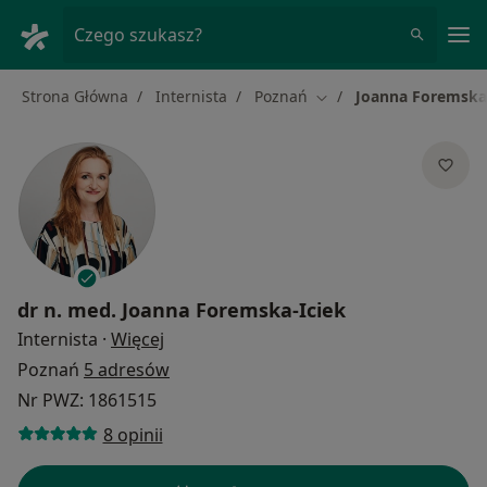
Me
Czego szukasz?
Strona Główna
Internista
Poznań
Joanna Foremska-
Zmień miasto
dr n. med.
Joanna Foremska-Iciek
O specjalizacjach
Internista
·
Więcej
Poznań
5 adresów
Nr PWZ: 1861515
8 opinii