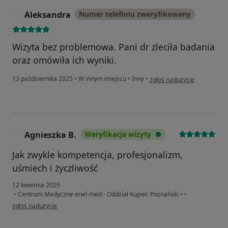
Aleksandra
Numer telefonu zweryfikowany
A
Wizyta bez problemowa. Pani dr zleciła badania
oraz omówiła ich wyniki.
w opinii użytkownika Aleks
13 października 2025
•
W innym miejscu
•
Inny
•
zgłoś nadużycie
Agnieszka B.
Weryfikacja wizyty
A
Jak zwykle kompetencja, profesjonalizm,
uśmiech i życzliwość
12 kwietnia 2025
•
Centrum Medyczne enel-med - Oddział Kupiec Poznański
•
•
w opinii użytkownika Agnieszka B.
zgłoś nadużycie