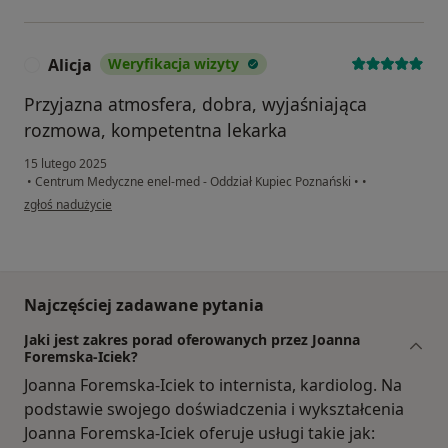
Alicja
Weryfikacja wizyty
A
Przyjazna atmosfera, dobra, wyjaśniająca
rozmowa, kompetentna lekarka
15 lutego 2025
•
Centrum Medyczne enel-med - Oddział Kupiec Poznański
•
•
w opinii użytkownika Alicja
zgłoś nadużycie
Najczęściej zadawane pytania
Jaki jest zakres porad oferowanych przez Joanna
Foremska-Iciek?
Joanna Foremska-Iciek to internista, kardiolog. Na
podstawie swojego doświadczenia i wykształcenia
Joanna Foremska-Iciek oferuje usługi takie jak: