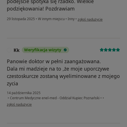
podejście spotyka się rzadko. Wielkie
podziękowania! Pozdrawiam
w opinii użytkownika Katarzyna
29 listopada 2025
•
W innym miejscu
•
Inny
•
zgłoś nadużycie
Kk
Weryfikacja wizyty
K
Panowie doktor w pełni zaangażowana.
Dala mi madzieje na to ,że moje uporczywe
czestoskurcze zostaną wyeliminowane z mojego
zycia
14 października 2025
•
Centrum Medyczne enel-med - Oddział Kupiec Poznański
•
•
w opinii użytkownika Kk
zgłoś nadużycie