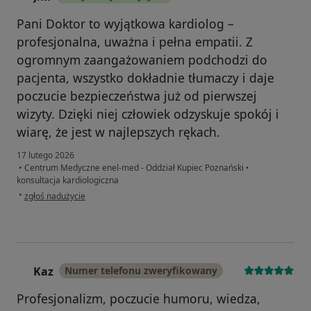
Pani Doktor to wyjątkowa kardiolog –
profesjonalna, uważna i pełna empatii. Z
ogromnym zaangażowaniem podchodzi do
pacjenta, wszystko dokładnie tłumaczy i daje
poczucie bezpieczeństwa już od pierwszej
wizyty. Dzięki niej człowiek odzyskuje spokój i
wiarę, że jest w najlepszych rękach.
17 lutego 2026
•
Centrum Medyczne enel-med - Oddział Kupiec Poznański
•
konsultacja kardiologiczna
w opinii użytkownika J.M
•
zgłoś nadużycie
Kaz
Numer telefonu zweryfikowany
K
Profesjonalizm, poczucie humoru, wiedza,