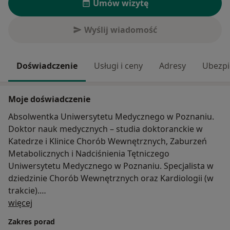
Umów wizytę
Wyślij wiadomość
Doświadczenie
Usługi i ceny
Adresy
Ubezpi
Moje doświadczenie
Absolwentka Uniwersytetu Medycznego w Poznaniu.
Doktor nauk medycznych – studia doktoranckie w
Katedrze i Klinice Chorób Wewnętrznych, Zaburzeń
Metabolicznych i Nadciśnienia Tętniczego
Uniwersytetu Medycznego w Poznaniu. Specjalista w
dziedzinie Chorób Wewnętrznych oraz Kardiologii (w
trakcie).
O mnie
Zainteresowania zawodowe obejmują diagnostykę
więcej
nieinwazyjna schorzeń układu sercowonaczyniowego
Zakres porad
(rezonans magnetyczny serca, echokardiografia,