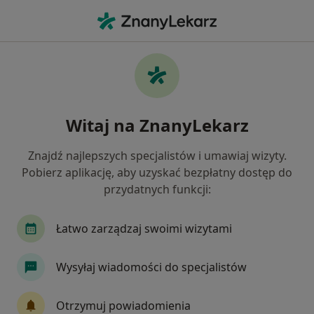
Me
Echo Serca • Przeźmierowo, wielkopolskie
Filtry
• 1
Mapa
ECHO serca specjaliści w Przeźmierowie
Witaj na ZnanyLekarz
Jak działają wyniki wyszukiwania
Znajdź najlepszych specjalistów i umawiaj wizyty.
Pobierz aplikację, aby uzyskać bezpłatny dostęp do
Jaką wizytę chcesz umówić?
przydatnych funkcji:
Konsultacja kardiologiczna + ECHO serca
ECHO
Łatwo zarządzaj swoimi wizytami
Wysyłaj wiadomości do specjalistów
Otrzymuj powiadomienia