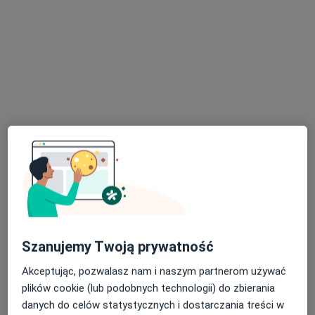
lek. Michał Grześkowiak
Kardiolog
10 opinii
Rynkowa 5, Przeźmierowo
•
Mapa
BOmedica
Konsultacja kardiologiczna + ECHO serca
od 330 zł
Specjalista nie oferuje umawiania online pod tym adresem.
Poproś o wizytę
Szanujemy Twoją prywatność
Akceptując, pozwalasz nam i naszym partnerom używać
plików cookie (lub podobnych technologii) do zbierania
danych do celów statystycznych i dostarczania treści w