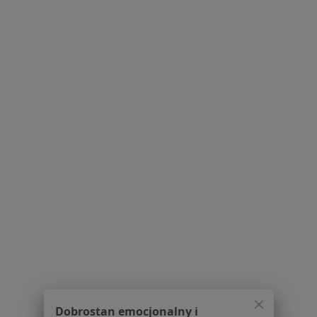
Interniści w Przeźmierowie
Pediatrzy w Przeźmierowie
Ginekolodzy w Przeźmierowie
Więcej (15)
Więcej w kategorii: Popularne specjalizacje
Strona Główna
Usługi I Zabiegi
Echo Serca
Zmień miasto
Przeźmierowo
Zmień miasto
Serwis
Regulamin
Polityka prywatności pacjentów
Dobrostan emocjonalny i