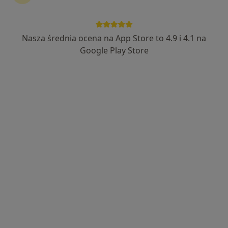
Nasza średnia ocena na App Store to 4.9 i 4.1 na
lek. Michał Kaczmarek
Google Play Store
·
Więcej
Kardiolog
65 opinii
Rynkowa 5, Przeźmierowo
•
Mapa
BOmedica
Konsultacja kardiologicza + USG echo serca
330 zł
Specjalista nie oferuje umawiania online pod tym adresem.
Poproś o wizytę