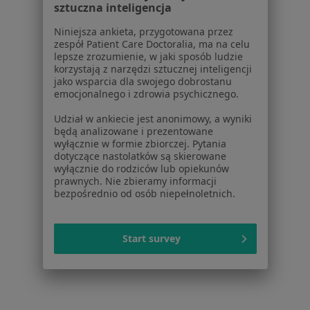
Polityka prywatności profesjonalistów
sztuczna inteligencja
Polityka prywatności dla profesjonalistów, których
Niniejsza ankieta, przygotowana przez
dane pozyskaliśmy samodzielnie
zespół Patient Care Doctoralia, ma na celu
Polityka cookies
lepsze zrozumienie, w jaki sposób ludzie
Jak działają wyniki wyszukiwania
korzystają z narzędzi sztucznej inteligencji
jako wsparcia dla swojego dobrostanu
Dostępność
emocjonalnego i zdrowia psychicznego.
O nas
Praca
Udział w ankiecie jest anonimowy, a wyniki
Rekrutujemy!
będą analizowane i prezentowane
Partnerzy
wyłącznie w formie zbiorczej. Pytania
Centrum prasowe
dotyczące nastolatków są skierowane
Kontakt
wyłącznie do rodziców lub opiekunów
prawnych. Nie zbieramy informacji
bezpośrednio od osób niepełnoletnich.
Dla pacjentów
Lekarze
Placówki medyczne
Start survey
Pytania i odpowiedzi
Usługi i zabiegi
Choroby
Pomoc