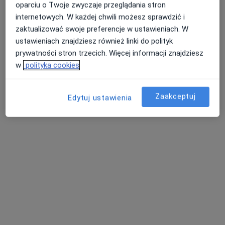
oparciu o Twoje zwyczaje przeglądania stron
internetowych. W każdej chwili możesz sprawdzić i
zaktualizować swoje preferencje w ustawieniach. W
lek. Weronika Pelczar-Płachta
ustawieniach znajdziesz również linki do polityk
·
Więcej
Kardiolog dziecięcy
prywatności stron trzecich. Więcej informacji znajdziesz
37 opinii
w
polityka cookies
Rynkowa 5, Przeźmierowo
•
Mapa
BOmedica
Zaakceptuj
Edytuj ustawienia
ECHO serca + konsultacja kardiologa dziecięcego
350 zł
Specjalista nie oferuje umawiania online pod tym adresem.
Poproś o wizytę