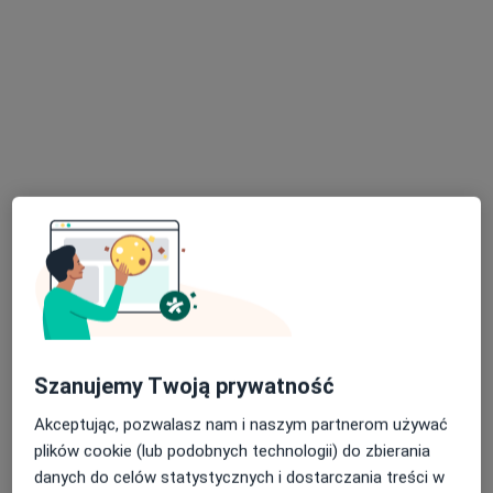
lek. Michał Kaczmarek
·
Więcej
Kardiolog
65 opinii
Rynkowa 5, Przeźmierowo
•
Mapa
BOmedica
Konsultacja kardiologiczna
od 300 zł
Specjalista nie oferuje umawiania online pod tym adresem.
Poproś o wizytę
Szanujemy Twoją prywatność
Akceptując, pozwalasz nam i naszym partnerom używać
plików cookie (lub podobnych technologii) do zbierania
danych do celów statystycznych i dostarczania treści w