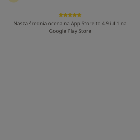
Nasza średnia ocena na App Store to 4.9 i 4.1 na
lek. Elżbieta Walkowiak
Google Play Store
·
Więcej
Kardiolog
165 opinii
Ogrodowa 13, Przeźmierowo
•
Mapa
Prywatna Specjalistyczna Praktyka Kardiologiczna Elżbieta Walkowiak
Konsultacja kardiologiczna
250 zł
Specjalista nie oferuje umawiania online pod tym adresem.
Poproś o wizytę