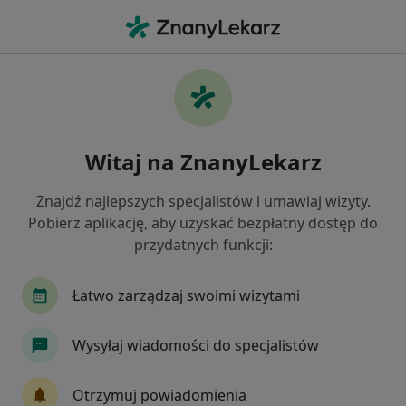
Me
Niewydolność Serca • Przeźmierowo, wielkopolskie
Filtry
• 1
Mapa
Niewydolność serca specjaliści w
Witaj na ZnanyLekarz
Przeźmierowie
Jak działają wyniki wyszukiwania
Znajdź najlepszych specjalistów i umawiaj wizyty.
Pobierz aplikację, aby uzyskać bezpłatny dostęp do
przydatnych funkcji:
Jakiego specjalisty szukasz?
Kardiolog
Internista
Chirurg
Dermat
Łatwo zarządzaj swoimi wizytami
Wysyłaj wiadomości do specjalistów
Otrzymuj powiadomienia