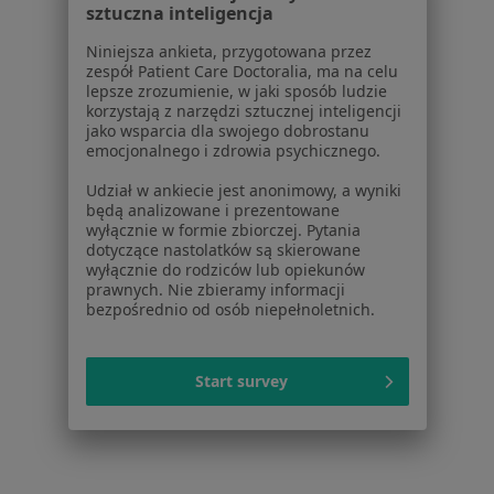
Polityka prywatności profesjonalistów
sztuczna inteligencja
Polityka prywatności dla profesjonalistów, których
Niniejsza ankieta, przygotowana przez
dane pozyskaliśmy samodzielnie
zespół Patient Care Doctoralia, ma na celu
Polityka cookies
lepsze zrozumienie, w jaki sposób ludzie
Jak działają wyniki wyszukiwania
korzystają z narzędzi sztucznej inteligencji
jako wsparcia dla swojego dobrostanu
Dostępność
emocjonalnego i zdrowia psychicznego.
O nas
Praca
Udział w ankiecie jest anonimowy, a wyniki
Rekrutujemy!
będą analizowane i prezentowane
Partnerzy
wyłącznie w formie zbiorczej. Pytania
Centrum prasowe
dotyczące nastolatków są skierowane
Kontakt
wyłącznie do rodziców lub opiekunów
prawnych. Nie zbieramy informacji
bezpośrednio od osób niepełnoletnich.
Dla pacjentów
Lekarze
Placówki medyczne
Start survey
Pytania i odpowiedzi
Usługi i zabiegi
Choroby
Pomoc