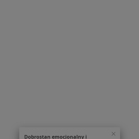
Choroba niedokrwienna serca w Przeźmierowie
Wady serca w Przeźmierowie
Choroby serca w Przeźmierowie
Więcej (15)
Więcej w kategorii: Schorzenia w Przeźmierow
Niewydolność Serca Specjaliści W Przeźmierowie
Serwis
Regulamin
Polityka prywatności pacjentów
Dobrostan emocjonalny i