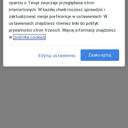
oparciu o Twoje zwyczaje przeglądania stron
internetowych. W każdej chwili możesz sprawdzić i
zaktualizować swoje preferencje w ustawieniach. W
ustawieniach znajdziesz również linki do polityk
lek. Michał Grześkowiak
prywatności stron trzecich. Więcej informacji znajdziesz
Kardiolog
w
polityka cookies
10 opinii
Rynkowa 5, Przeźmierowo
•
Mapa
Zaakceptuj
Edytuj ustawienia
BOmedica
Konsultacja kardiologiczna
od 300 zł
Specjalista nie oferuje umawiania online pod tym adresem.
Poproś o wizytę