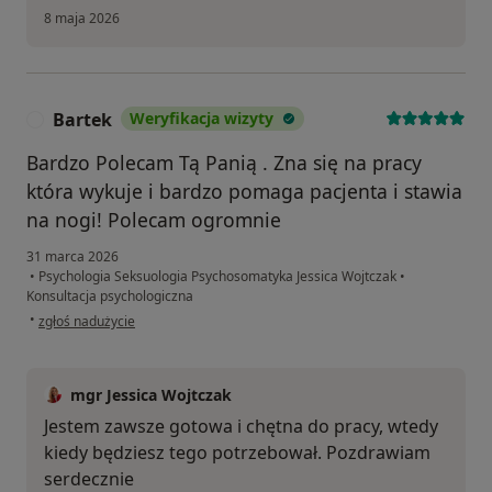
8 maja 2026
Bartek
Weryfikacja wizyty
B
Bardzo Polecam Tą Panią . Zna się na pracy
która wykuje i bardzo pomaga pacjenta i stawia
na nogi! Polecam ogromnie
31 marca 2026
•
Psychologia Seksuologia Psychosomatyka Jessica Wojtczak
•
Konsultacja psychologiczna
w opinii użytkownika Bartek
•
zgłoś nadużycie
mgr Jessica Wojtczak
Jestem zawsze gotowa i chętna do pracy, wtedy
kiedy będziesz tego potrzebował. Pozdrawiam
serdecznie