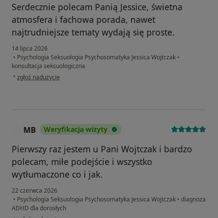
Serdecznie polecam Panią Jessice, świetna
atmosfera i fachowa porada, nawet
najtrudniejsze tematy wydają się proste.
14 lipca 2026
•
Psychologia Seksuologia Psychosomatyka Jessica Wojtczak
•
konsultacja seksuologiczna
w opinii użytkownika Kamil
•
zgłoś nadużycie
MB
Weryfikacja wizyty
M
Pierwszy raz jestem u Pani Wojtczak i bardzo
polecam, miłe podejście i wszystko
wytłumaczone co i jak.
22 czerwca 2026
•
Psychologia Seksuologia Psychosomatyka Jessica Wojtczak
•
diagnoza
ADHD dla dorosłych
w opinii użytkownika MB