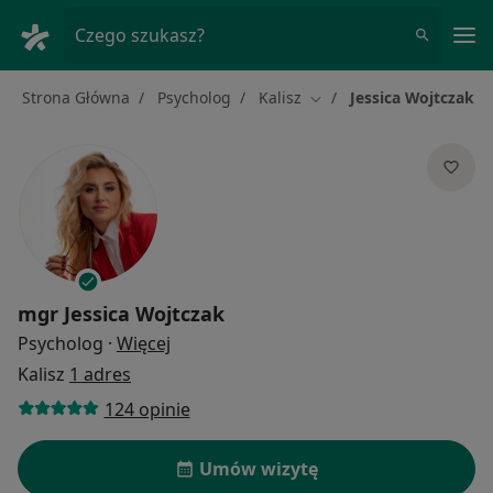
Me
Czego szukasz?
Strona Główna
Psycholog
Kalisz
Jessica Wojtczak
Zmień miasto
mgr
Jessica Wojtczak
O specjalizacjach
Psycholog
·
Więcej
Kalisz
1 adres
124 opinie
Umów wizytę