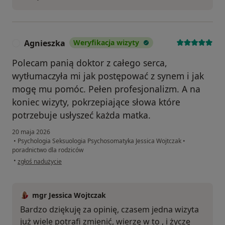
Agnieszka
Weryfikacja wizyty
A
Polecam panią doktor z całego serca,
wytłumaczyła mi jak postępować z synem i jak
mogę mu pomóc. Pełen profesjonalizm. A na
koniec wizyty, pokrzepiające słowa które
potrzebuje usłyszeć każda matka.
20 maja 2026
•
Psychologia Seksuologia Psychosomatyka Jessica Wojtczak
•
poradnictwo dla rodziców
w opinii użytkownika Agnieszka
•
zgłoś nadużycie
mgr Jessica Wojtczak
Bardzo dziękuję za opinię, czasem jedna wizyta
już wiele potrafi zmienić, wierzę w to , i życzę