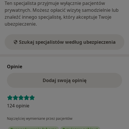
Ten specjalista przyjmuje wyłącznie pacjentów
Tematyka pracy w której się dobrze odnajduje to
prywatnych. Możesz opłacić wizytę samodzielnie lub
praca nad stresem,
znaleźć innego specjalistę, który akceptuje Twoje
traumą,
ubezpieczenie.
terapią par,
rozwiązywanie problemów relacyjnych,
Szukaj specjalistów według ubezpieczenia
również związanych z seksualnością człowieka,
edukacją seksualną,
zrozumieniem emocji.
fobią,
Opinie
lękiem,
stresem,
Dodaj swoją opinię
psychosomatyką,
psychoonkologią.
124 opinie
Zapraszam do kontaktu.
Najczęściej wymieniane przez pacjentów