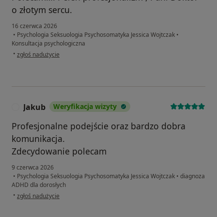
o złotym sercu.
16 czerwca 2026
•
Psychologia Seksuologia Psychosomatyka Jessica Wojtczak
•
Konsultacja psychologiczna
w opinii użytkownika Agnieszka
•
zgłoś nadużycie
Jakub
Weryfikacja wizyty
J
Profesjonalne podejście oraz bardzo dobra
komunikacja.
Zdecydowanie polecam
9 czerwca 2026
•
Psychologia Seksuologia Psychosomatyka Jessica Wojtczak
•
diagnoza
ADHD dla dorosłych
w opinii użytkownika Jakub
•
zgłoś nadużycie