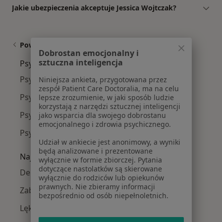
Jakie ubezpieczenia akceptuje Jessica Wojtczak?
Powiązane wyszukiwania
Dobrostan emocjonalny i
sztuczna inteligencja
Psycholodzy w pobliżu
Psycholodzy Szczypiorno
Niniejsza ankieta, przygotowana przez
zespół Patient Care Doctoralia, ma na celu
Psycholodzy Winiary
lepsze zrozumienie, w jaki sposób ludzie
korzystają z narzędzi sztucznej inteligencji
Psycholodzy Śródmieście I
jako wsparcia dla swojego dobrostanu
emocjonalnego i zdrowia psychicznego.
Psycholodzy Dobrzec
Udział w ankiecie jest anonimowy, a wyniki
będą analizowane i prezentowane
Najczęście leczone choroby
wyłącznie w formie zbiorczej. Pytania
dotyczące nastolatków są skierowane
Depresja w Kaliszu
wyłącznie do rodziców lub opiekunów
prawnych. Nie zbieramy informacji
Zaburzenia nastroju w Kaliszu
bezpośrednio od osób niepełnoletnich.
Lęki w Kaliszu