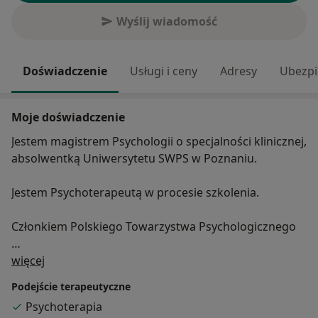
Wyślij wiadomość
Doświadczenie
Usługi i ceny
Adresy
Ubezpi
Moje doświadczenie
Jestem magistrem Psychologii o specjalności klinicznej,
absolwentką Uniwersytetu SWPS w Poznaniu.
Jestem Psychoterapeutą w procesie szkolenia.
Członkiem Polskiego Towarzystwa Psychologicznego
O mnie
Ukończyłam studia podyplomowe Seksuologia
więcej
Kliniczna - Opiniowanie, Edukacja, Terapia, na
Podejście terapeutyczne
Uniwersytecie im. Adama Mickiewicza w Poznaniu.
Psychoterapia