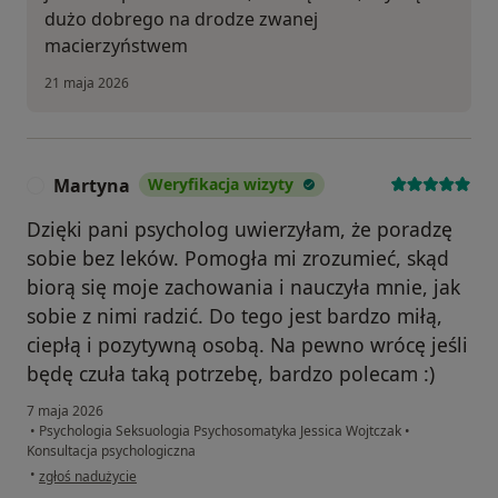
dużo dobrego na drodze zwanej
macierzyństwem
21 maja 2026
Martyna
Weryfikacja wizyty
M
Dzięki pani psycholog uwierzyłam, że poradzę
sobie bez leków. Pomogła mi zrozumieć, skąd
biorą się moje zachowania i nauczyła mnie, jak
sobie z nimi radzić. Do tego jest bardzo miłą,
ciepłą i pozytywną osobą. Na pewno wrócę jeśli
będę czuła taką potrzebę, bardzo polecam :)
7 maja 2026
•
Psychologia Seksuologia Psychosomatyka Jessica Wojtczak
•
Konsultacja psychologiczna
w opinii użytkownika Martyna
•
zgłoś nadużycie