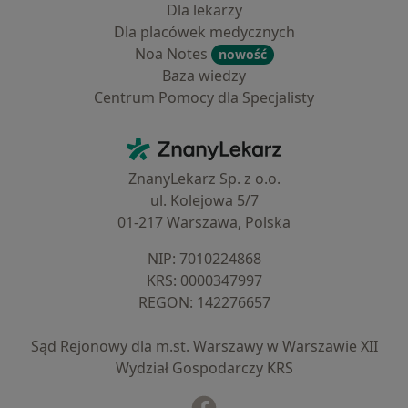
Dla lekarzy
Dla placówek medycznych
Noa Notes
nowość
Baza wiedzy
Centrum Pomocy dla Specjalisty
Kontakt
ZnanyLekarz - Strona główna
ZnanyLekarz Sp. z o.o.
ul. Kolejowa 5/7
01-217 Warszawa, Polska
NIP: ⁠7010224868
KRS: ⁠0000347997
REGON: ⁠142276657
Sąd Rejonowy dla m.st. Warszawy w Warszawie XII
Wydział Gospodarczy KRS
Facebook
otwiera się w nowej karcie