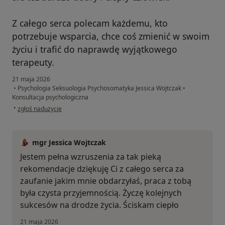
Z całego serca polecam każdemu, kto
potrzebuje wsparcia, chce coś zmienić w swoim
życiu i trafić do naprawdę wyjątkowego
terapeuty.
21 maja 2026
•
Psychologia Seksuologia Psychosomatyka Jessica Wojtczak
•
Konsultacja psychologiczna
w opinii użytkownika Aleksandra
•
zgłoś nadużycie
mgr Jessica Wojtczak
Jestem pełna wzruszenia za tak pieką
rekomendacje dziękuję Ci z całego serca za
zaufanie jakim mnie obdarzyłaś, praca z tobą
była czysta przyjemnością. Życzę kolejnych
sukcesów na drodze życia. Ściskam ciepło
21 maja 2026