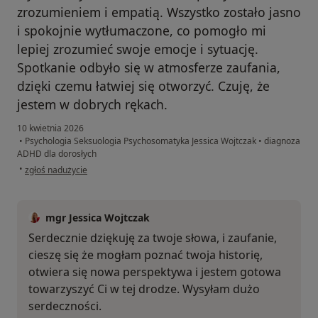
zrozumieniem i empatią. Wszystko zostało jasno
i spokojnie wytłumaczone, co pomogło mi
lepiej zrozumieć swoje emocje i sytuację.
Spotkanie odbyło się w atmosferze zaufania,
dzięki czemu łatwiej się otworzyć. Czuję, że
jestem w dobrych rękach.
10 kwietnia 2026
•
Psychologia Seksuologia Psychosomatyka Jessica Wojtczak
•
diagnoza
ADHD dla dorosłych
w opinii użytkownika Patryk
•
zgłoś nadużycie
mgr Jessica Wojtczak
Serdecznie dziękuję za twoje słowa, i zaufanie,
cieszę się że mogłam poznać twoja historię,
otwiera się nowa perspektywa i jestem gotowa
towarzyszyć Ci w tej drodze. Wysyłam dużo
serdeczności.