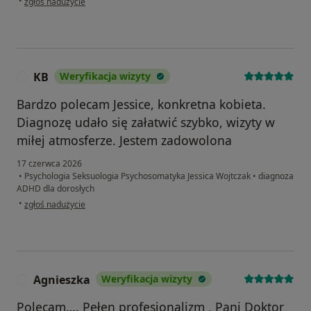
•
zgłoś nadużycie
KB
Weryfikacja wizyty
K
Bardzo polecam Jessice, konkretna kobieta.
Diagnozę udało się załatwić szybko, wizyty w
miłej atmosferze. Jestem zadowolona
17 czerwca 2026
•
Psychologia Seksuologia Psychosomatyka Jessica Wojtczak
•
diagnoza
ADHD dla dorosłych
w opinii użytkownika KB
•
zgłoś nadużycie
Agnieszka
Weryfikacja wizyty
A
Polecam…. Pełen profesjonalizm , Pani Doktor