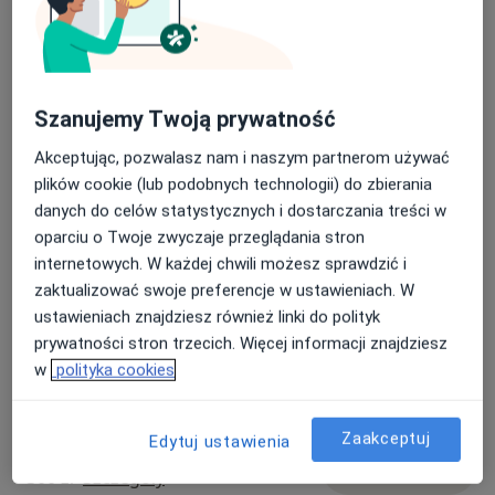
satysfakcji z życia seksualnego, brak orgazmu, ból
Usługi i ceny
podczas aktywności seksualnych;
niepokoją się swoimi potrzebami seksualnymi – ich
Konsultacja psychologiczna
ilością, sposobem realizacji, częstotliwością;
Umów wizytę
250 zł - 300 zł
Szczegóły
potrzebują wsparcia w rozmowach o własnej
Szanujemy Twoją prywatność
seksualności; przygotowaniu do rozpoczęcia
Akceptując, pozwalasz nam i naszym partnerom używać
współżycia;
Konsultacja psychologiczna dla par
Umów wizytę
plików cookie (lub podobnych technologii) do zbierania
poszukują wsparcia w staraniu się o dziecko lub utraty
400 zł
Szczegóły
danych do celów statystycznych i dostarczania treści w
dziecka;
oparciu o Twoje zwyczaje przeglądania stron
są niepewne własnej orientacji seksualnej lub nie
TRE
internetowych. W każdej chwili możesz sprawdzić i
akceptują własnej orientacji;
Umów wizytę
200 zł
Szczegóły
zaktualizować swoje preferencje w ustawieniach. W
są niepewne swojej tożsamości seksualnej, nie czują
ustawieniach znajdziesz również linki do polityk
się dobrze w swoim ciele.
prywatności stron trzecich. Więcej informacji znajdziesz
Dla młodzieży
Terapia seksuologiczna dla par
w
polityka cookies
Umów wizytę
400 zł
Szczegóły
Praca terapeutyczna z młodzieżą obejmuje m.in.
problematykę:
Zaakceptuj
Edytuj ustawienia
Terapia seksuologiczna
Umów wizytę
300 zł
Szczegóły
agresji, impulsywności, niecierpliwości,