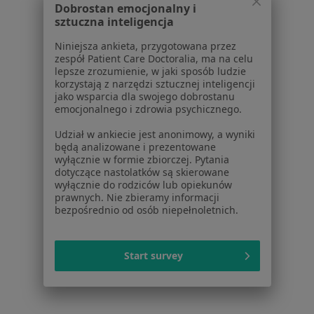
Niskie poczucie własnej wartości w Ostrowie
Dobrostan emocjonalny i
Wielkopolskim
sztuczna inteligencja
Niskie poczucie własnej wartości w Sieradzu
Niniejsza ankieta, przygotowana przez
zespół Patient Care Doctoralia, ma na celu
Niskie poczucie własnej wartości w Jarocinie
lepsze zrozumienie, w jaki sposób ludzie
korzystają z narzędzi sztucznej inteligencji
Niskie poczucie własnej wartości w Koninie
jako wsparcia dla swojego dobrostanu
emocjonalnego i zdrowia psychicznego.
Niskie poczucie własnej wartości w Pleszewie
Udział w ankiecie jest anonimowy, a wyniki
Więcej (11)
będą analizowane i prezentowane
Więcej w kategorii: W pobliżu Kalisza
wyłącznie w formie zbiorczej. Pytania
dotyczące nastolatków są skierowane
wyłącznie do rodziców lub opiekunów
Schorzenia w Kaliszu
prawnych. Nie zbieramy informacji
Choroby wieku dziecięcego w Kaliszu
bezpośrednio od osób niepełnoletnich.
Alergia w Kaliszu
Start survey
Zapalenie oskrzeli w Kaliszu
Angina w Kaliszu
Infekcje dróg oddechowych w Kaliszu