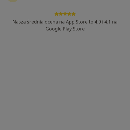
Nasza średnia ocena na App Store to 4.9 i 4.1 na
Google Play Store
Bezpieczne płatności
mgr Piotr Jakubowski
·
Więcej
Psycholog
8 opinii
Adres
Online
Aleja Wolności 12, lok. 204, Kalisz
•
Mapa
Gabinet Prywatny
Konsultacja psychologiczna
220 zł
Specjalista nie oferuje umawiania online pod tym adresem.
Poproś o wizytę