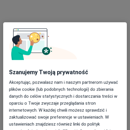
Specjalista nie oferuje umawiania online pod tym adresem.
Poproś o wizytę
Szanujemy Twoją prywatność
Akceptując, pozwalasz nam i naszym partnerom używać
mgr Katarzyna Kempa
plików cookie (lub podobnych technologii) do zbierania
·
Więcej
Psycholog
danych do celów statystycznych i dostarczania treści w
115 opinii
oparciu o Twoje zwyczaje przeglądania stron
internetowych. W każdej chwili możesz sprawdzić i
Adres
Online
zaktualizować swoje preferencje w ustawieniach. W
ustawieniach znajdziesz również linki do polityk