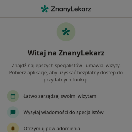
Me
Niskie Poczucie Własnej Wartości • Kalisz, wielkopolskie
Filtry
• 1
Ubezpieczenie
Map
Niskie poczucie własnej wartości specjaliści
Witaj na ZnanyLekarz
w Kaliszu
Jak działają wyniki wyszukiwania
Znajdź najlepszych specjalistów i umawiaj wizyty.
Pobierz aplikację, aby uzyskać bezpłatny dostęp do
przydatnych funkcji:
Jakiego specjalisty szukasz?
Psycholog
Psychoterapeuta
Seksuolog
Łatwo zarządzaj swoimi wizytami
Wysyłaj wiadomości do specjalistów
Otrzymuj powiadomienia