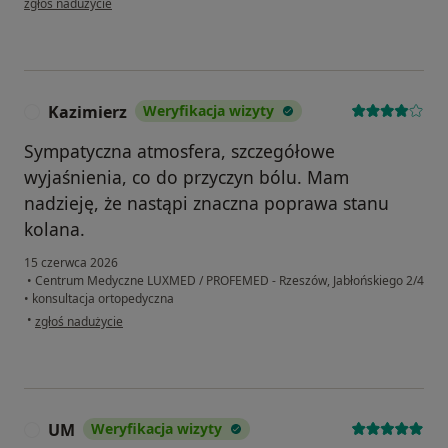
zgłoś nadużycie
Kazimierz
Weryfikacja wizyty
K
Sympatyczna atmosfera, szczegółowe
wyjaśnienia, co do przyczyn bólu. Mam
nadzieję, że nastąpi znaczna poprawa stanu
kolana.
15 czerwca 2026
•
Centrum Medyczne LUXMED / PROFEMED - Rzeszów, Jabłońskiego 2/4
•
konsultacja ortopedyczna
w opinii użytkownika Kazimierz
•
zgłoś nadużycie
UM
Weryfikacja wizyty
U