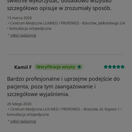
świetnie wykorzystać, dodatkowo wszystko
szczegółowo opisuje w zrozumiały sposób.
13 marca 2026
•
Centrum Medyczne LUXMED / PROFEMED - Rzeszów, Jabłońskiego 2/4
•
konsultacja ortopedyczna
w opinii użytkownika Bogumił
•
zgłoś nadużycie
Kamil F
Weryfikacja wizyty
K
Bardzo profesjonalne i uprzejme podejście do
pacjenta, poza tym zaangażowanie i
szczegółowe wyjaśnienia.
26 lutego 2026
•
Centrum Medyczne LUX MED / PROFEMED – Rzeszów, Al. Kopisto 1
•
konsultacja ortopedyczna
w opinii użytkownika Kamil F
•
zgłoś nadużycie