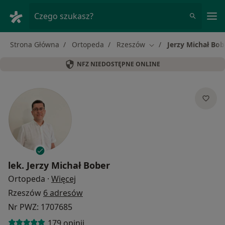
Me
Czego szukasz?
Strona Główna
Ortopeda
Rzeszów
Jerzy Michał Bob
Zmień miasto
NFZ NIEDOSTĘPNE ONLINE
lek.
Jerzy Michał Bober
O specjalizacjach
Ortopeda
·
Więcej
Rzeszów
6 adresów
Nr PWZ: 1707685
179 opinii