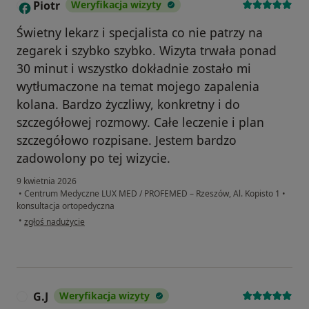
Piotr
Weryfikacja wizyty
P
Świetny lekarz i specjalista co nie patrzy na
zegarek i szybko szybko. Wizyta trwała ponad
30 minut i wszystko dokładnie zostało mi
wytłumaczone na temat mojego zapalenia
kolana. Bardzo życzliwy, konkretny i do
szczegółowej rozmowy. Całe leczenie i plan
szczegółowo rozpisane. Jestem bardzo
zadowolony po tej wizycie.
9 kwietnia 2026
•
Centrum Medyczne LUX MED / PROFEMED – Rzeszów, Al. Kopisto 1
•
konsultacja ortopedyczna
w opinii użytkownika Piotr
•
zgłoś nadużycie
G.J
Weryfikacja wizyty
G