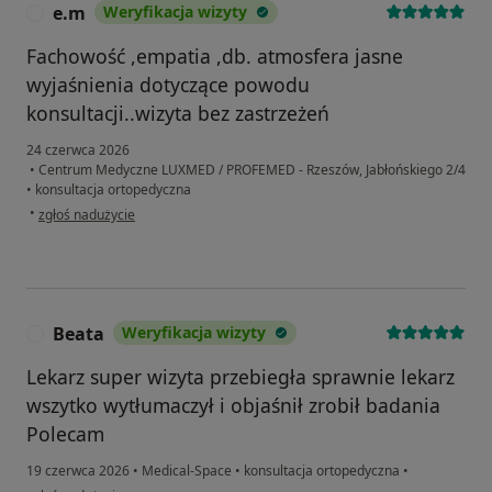
e.m
Weryfikacja wizyty
E
Fachowość ,empatia ,db. atmosfera jasne
wyjaśnienia dotyczące powodu
konsultacji..wizyta bez zastrzeżeń
24 czerwca 2026
•
Centrum Medyczne LUXMED / PROFEMED - Rzeszów, Jabłońskiego 2/4
•
konsultacja ortopedyczna
w opinii użytkownika e.m
•
zgłoś nadużycie
Beata
Weryfikacja wizyty
B
Lekarz super wizyta przebiegła sprawnie lekarz
wszytko wytłumaczył i objaśnił zrobił badania
Polecam
19 czerwca 2026
•
Medical-Space
•
konsultacja ortopedyczna
•
w opinii użytkownika Beata