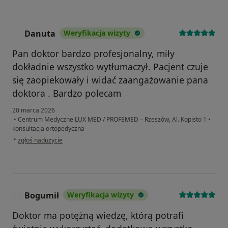
Danuta
Weryfikacja wizyty
D
Pan doktor bardzo profesjonalny, miły
dokładnie wszystko wytłumaczył. Pacjent czuje
się zaopiekowały i widać zaangażowanie pana
doktora . Bardzo polecam
20 marca 2026
•
Centrum Medyczne LUX MED / PROFEMED – Rzeszów, Al. Kopisto 1
•
konsultacja ortopedyczna
w opinii użytkownika Danuta
•
zgłoś nadużycie
Bogumił
Weryfikacja wizyty
B
Doktor ma potężną wiedzę, którą potrafi