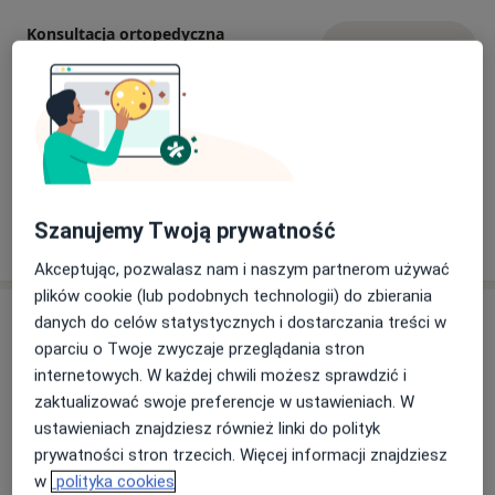
Konsultacja ortopedyczna
Umów wizytę
Od 300 zł
Szczegóły
Iniekcja pod kontrolą USG
Od 276 zł
Szczegóły
Szanujemy Twoją prywatność
W jaki sposób ustalane są ceny?
Akceptując, pozwalasz nam i naszym partnerom używać
plików cookie (lub podobnych technologii) do zbierania
Adresy (6)
danych do celów statystycznych i dostarczania treści w
oparciu o Twoje zwyczaje przeglądania stron
Adres 1
Adres 2
Adres 3
Adres 4
Adres 5
internetowych. W każdej chwili możesz sprawdzić i
zaktualizować swoje preferencje w ustawieniach. W
ustawieniach znajdziesz również linki do polityk
prywatności stron trzecich. Więcej informacji znajdziesz
Centrum Medyczne LUXMED / PROFEMED -
w
polityka cookies
Rzeszów, Jabłońskiego 2