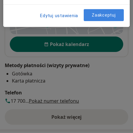
Stanisława Jabłońskiego 2,
35-001
Rzeszów
Zaakceptuj
Edytuj ustawienia
Powiększ mapę
otwiera się w nowej karcie
Dostępność
Pokaż kalendarz
Metody płatności (wizyty prywatne)
Gotówka
Karta płatnicza
Telefon
17 700...
Pokaż numer telefonu
Pokaż więcej
o adresie