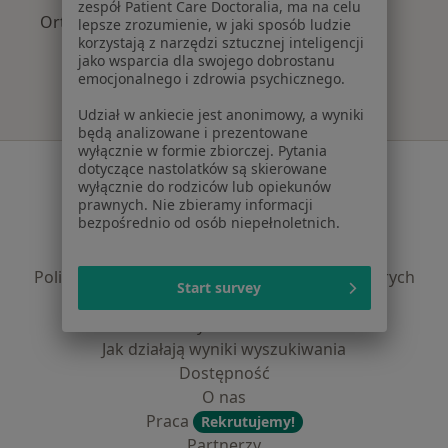
zespół Patient Care Doctoralia, ma na celu
Ortopedzi z NFZ w Rzeszowie
lepsze zrozumienie, w jaki sposób ludzie
korzystają z narzędzi sztucznej inteligencji
jako wsparcia dla swojego dobrostanu
emocjonalnego i zdrowia psychicznego.
Udział w ankiecie jest anonimowy, a wyniki
będą analizowane i prezentowane
wyłącznie w formie zbiorczej. Pytania
Serwis
dotyczące nastolatków są skierowane
wyłącznie do rodziców lub opiekunów
Regulamin
prawnych. Nie zbieramy informacji
bezpośrednio od osób niepełnoletnich.
Polityka prywatności pacjentów
Polityka prywatności profesjonalistów
Polityka prywatności dla profesjonalistów, których
Start survey
dane pozyskaliśmy samodzielnie
Polityka cookies
Jak działają wyniki wyszukiwania
Dostępność
O nas
Praca
Rekrutujemy!
Partnerzy