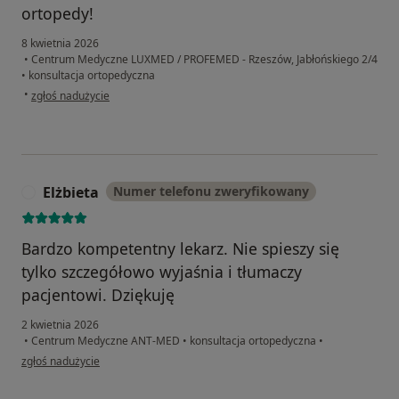
ortopedy!
8 kwietnia 2026
•
Centrum Medyczne LUXMED / PROFEMED - Rzeszów, Jabłońskiego 2/4
•
konsultacja ortopedyczna
w opinii użytkownika G.J
•
zgłoś nadużycie
Elżbieta
Numer telefonu zweryfikowany
E
Bardzo kompetentny lekarz. Nie spieszy się
tylko szczegółowo wyjaśnia i tłumaczy
pacjentowi. Dziękuję
2 kwietnia 2026
•
Centrum Medyczne ANT-MED
•
konsultacja ortopedyczna
•
w opinii użytkownika Elżbieta
zgłoś nadużycie