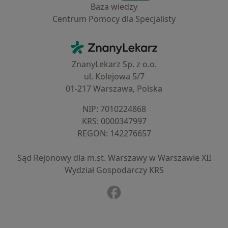
Baza wiedzy
Centrum Pomocy dla Specjalisty
Kontakt
ZnanyLekarz - Strona główna
ZnanyLekarz Sp. z o.o.
ul. Kolejowa 5/7
01-217 Warszawa, Polska
NIP: ⁠7010224868
KRS: ⁠0000347997
REGON: ⁠142276657
Sąd Rejonowy dla m.st. Warszawy w Warszawie XII
Wydział Gospodarczy KRS
Facebook
otwiera się w nowej karcie