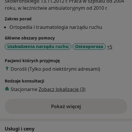
Skowrońskiego 13.11.2012 r. Praca w szpitalu od 2004
roku, w lecznictwie ambulatoryjnym od 2010 r.
Zakres porad
Ortopedia i traumatologia narządu ruchu
Główne obszary pomocy
a11y_sr_
Uszkodzenia narządu ruchu
Osteoporoza
+5
Pacjenci których przyjmuję
Dorośli (Tylko pod niektórymi adresami)
Rodzaje konsultacji
Stacjonarne
Zobacz lokalizacje (3)
Pokaż więcej
o doświadczeniu
Usługi i ceny