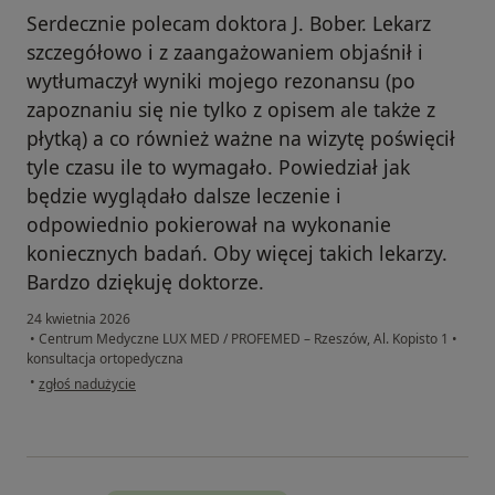
Serdecznie polecam doktora J. Bober. Lekarz
szczegółowo i z zaangażowaniem objaśnił i
wytłumaczył wyniki mojego rezonansu (po
zapoznaniu się nie tylko z opisem ale także z
płytką) a co również ważne na wizytę poświęcił
tyle czasu ile to wymagało. Powiedział jak
będzie wyglądało dalsze leczenie i
odpowiednio pokierował na wykonanie
koniecznych badań. Oby więcej takich lekarzy.
Bardzo dziękuję doktorze.
24 kwietnia 2026
•
Centrum Medyczne LUX MED / PROFEMED – Rzeszów, Al. Kopisto 1
•
konsultacja ortopedyczna
w opinii użytkownika UM
•
zgłoś nadużycie