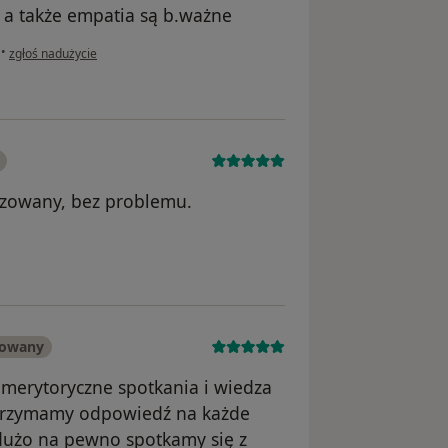
 a także empatia są b.ważne
w opinii użytkownika Jola
•
zgłoś nadużycie
lizowany, bez problemu.
 Iwona
kowany
 merytoryczne spotkania i wiedza
Otrzymamy odpowiedź na każde
dużo na pewno spotkamy się z