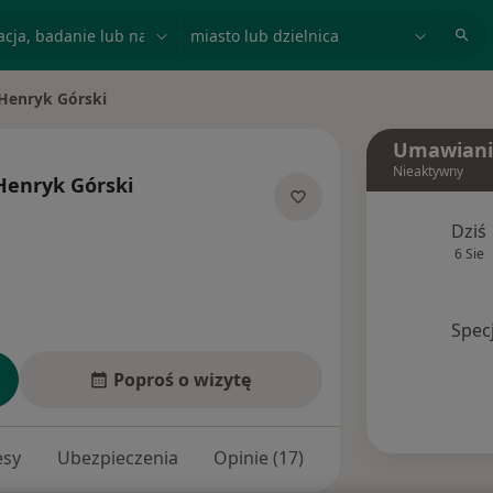
acja, badanie lub nazwisko
miasto lub dzielnica
 Henryk Górski
Umawiani
Nieaktywny
Henryk Górski
jalizacjach
Dziś
6 Sie
Spec
Poproś o wizytę
esy
Ubezpieczenia
Opinie (17)