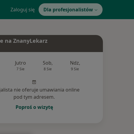
Zaloguj się
Dla profesjonalistów
e na ZnanyLekarz
Jutro
Sob,
Ndz,
Pon,
Wt,
7 Sie
8 Sie
9 Sie
10 Sie
11 Si
jalista nie oferuje umawiania online
pod tym adresem.
Poproś o wizytę