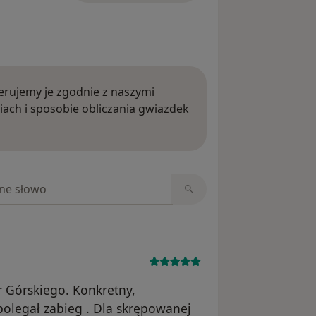
rujemy je zgodnie z naszymi
iach i sposobie obliczania gwiazdek
ięcej o opiniach
niach
 Górskiego. Konkretny,
polegał zabieg . Dla skrępowanej