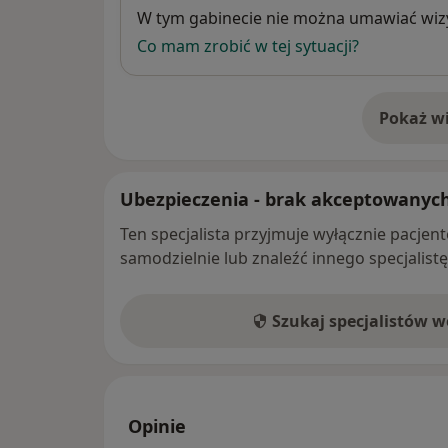
Dostępność
W tym gabinecie nie można umawiać wizy
Co mam zrobić w tej sytuacji?
Pokaż wi
o 
Ubezpieczenia - brak akceptowanyc
Ten specjalista przyjmuje wyłącznie pacje
samodzielnie lub znaleźć innego specjalist
Szukaj specjalistów 
Opinie