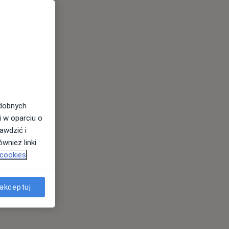
odobnych
i w oparciu o
awdzić i
wnież linki
 cookies
akceptuj