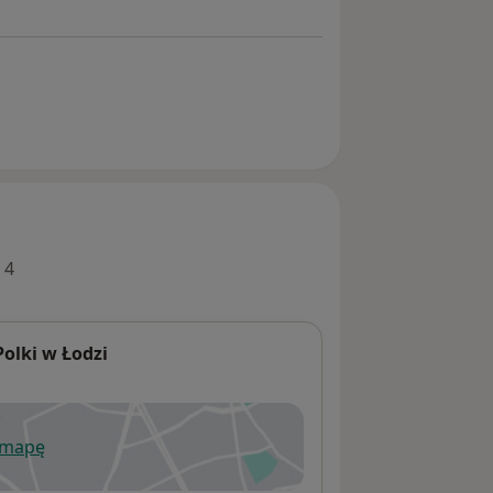
 4
olki w Łodzi
 mapę
wiera się w nowej karcie