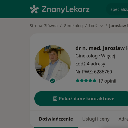
specjaliz
Strona Główna
Ginekolog
Łódź
Jarosław
Zmień miasto
dr n. med.
Jarosław 
O spec
Ginekolog
·
Więcej
Łódź
4 adresy
Nr PWZ: 6286760
17 opinii
Pokaż dane kontaktowe
Doświadczenie
Usługi i ceny
Adr