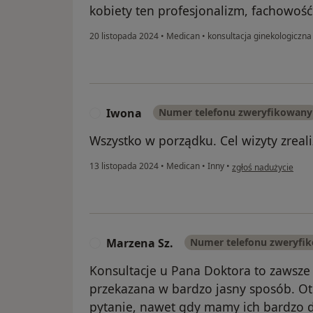
kobiety ten profesjonalizm, fachowość
20 listopada 2024
•
Medican
•
konsultacja ginekologiczna
Iwona
Numer telefonu zweryfikowany
I
Wszystko w porządku. Cel wizyty zrea
w opinii użytkownika
13 listopada 2024
•
Medican
•
Inny
•
zgłoś nadużycie
Marzena Sz.
Numer telefonu zweryfi
M
Konsultacje u Pana Doktora to zawsze
przekazana w bardzo jasny sposób. 
pytanie, nawet gdy mamy ich bardzo 