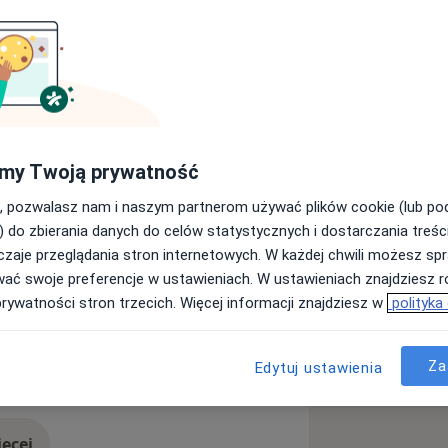
ologii Operacyjnej i Ginekologii
atki Polki w Łodzi. Posiadam
az z ginekologii onkologicznej.
jak również ciąże powikłane
my Twoją prywatność
ą, leczeniem zachowawczym a w
stkich chorób kobiecych, w
, pozwalasz nam i naszym partnerom używać plików cookie (lub p
go. Wykonuję operacje metodami
) do zbierania danych do celów statystycznych i dostarczania treśc
, torbiele jajników, guzy jajników,
zaje przeglądania stron internetowych. W każdej chwili możesz spr
a. Histeroskopia: niepłodność, polipy
wać swoje preferencje w ustawieniach. W ustawieniach znajdziesz ró
 macicy. Operacje klasyczne, w
prywatności stron trzecich. Więcej informacji znajdziesz w
polityka
ogicznych wszystkich typów
nadto wykonuję operacje plastyczne
cicy
Nowotwory
y, a także operacje w nietrzymaniu
Za
Edytuj ustawienia
more_diseases
ęcej