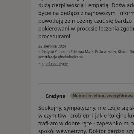
dużą cierpliwością i empatią. Doświa
bycie na bieżąco z najnowszymi infor
powodują że możemy czuć się bardzo 
pokierowani w procesie leczenia zgod
procedurami.
22 sierpnia 2024
•
Instytut Centrum Zdrowia Matki Polki w Łodzi; Klinika Gi
konsultacja ginekologiczna
w opinii użytkownika Marzena Sz.
•
zgłoś nadużycie
Grażyna
Numer telefonu zweryfikowa
G
Spokojny, sympatyczny, nie czuje się 
w czym tkwi problem i jakie kolejne k
trafiłam w dobre ręce - zapewniło mi 
spokój wewnętrzny. Doktor bardzo szyb